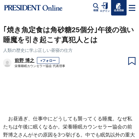
会員登録
検索
ログイン
｢焼き魚定食は角砂糖25個分｣午後の強い
睡魔を引き起こす真犯人とは
人類の歴史に学ぶ正しい昼寝の仕方
前野 博之
+フォロー
栄養睡眠カウンセラー協会 代表理事
お昼過ぎ、仕事中にどうしても襲ってくる睡魔。なぜ私
たちは午後に眠くなるか。栄養睡眠カウンセラー協会の前
野博之さんがその原因を3つ挙げる。中でも眠気以外の重大