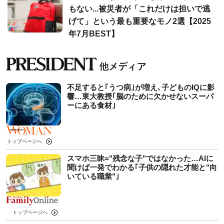
もない...被災者が「これだけは担いで逃
げて」という最も重要なモノ2選【2025
年7月BEST】
不足すると｢うつ病｣が増え､子どものIQに影
響…東大教授｢脳のために欠かせないスーパ
ーにある食材｣
トップページへ
スマホ三昧="残念な子"ではなかった…AIに
聞けば一発でわかる｢子供の隠れた才能と"向
いている職業"｣
トップページへ