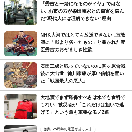
「秀吉と一緒になるのがイヤ」ではな
い...お市の方が柴田勝家との自害を選ん
だ"現代人には理解できない"理由
NHK大河ではとても放送できない...宣教
師に「獣より劣ったもの」と書かれた豊
臣秀吉のおぞましき性欲
石田三成と戦っていないのに関ヶ原合戦
後に大出世...徳川家康が厚い信頼を置い
た「戦国最大の悪人」
大地震でまず確保すべきは水でも食料で
もない...被災者が「これだけは担いで逃
げて」という最も重要なモノ2選
創業125周年の電通が描く未来