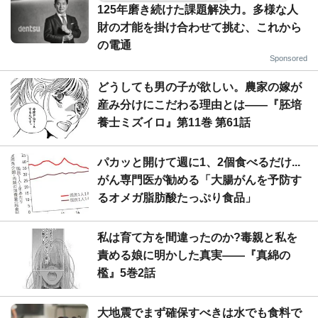
125年磨き続けた課題解決力。多様な人
財の才能を掛け合わせて挑む、これから
の電通
Sponsored
どうしても男の子が欲しい。農家の嫁が
産み分けにこだわる理由とは――『胚培
養士ミズイロ』第11巻 第61話
パカッと開けて週に1、2個食べるだけ...
がん専門医が勧める「大腸がんを予防す
るオメガ脂肪酸たっぷり食品」
私は育て方を間違ったのか?毒親と私を
責める娘に明かした真実――『真綿の
檻』5巻2話
大地震でまず確保すべきは水でも食料で