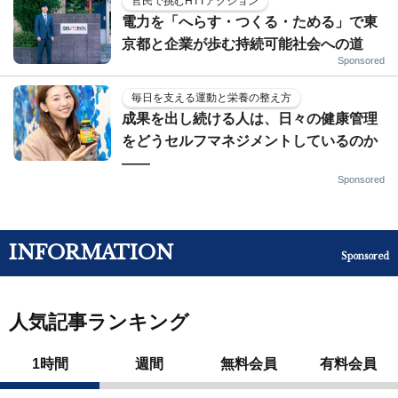
官民で挑むHTTアクション
電力を「へらす・つくる・ためる」で東
京都と企業が歩む持続可能社会への道
Sponsored
毎日を支える運動と栄養の整え方
成果を出し続ける人は、日々の健康管理
をどうセルフマネジメントしているのか
——
Sponsored
INFORMATION
Sponsored
人気記事ランキング
1時間
週間
無料会員
有料会員