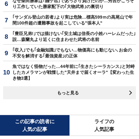
なぜ柴田勝家は｢賤ケ岳｣であっさり負けたのか…秀吉がこっそ
り工作していた勝家配下の｢大物武将｣の裏切り
｢サンダル登山の若者｣より実は危険…標高599ｍの高尾山で年
間100件超の遭難事故を起こしている"張本人"
｢豊臣兄弟!｣では描けない｢安土城は信長の小姓ハーレムだった｣
説…森蘭丸より近くに住まわせた武将の名前
｢収入｣でも｢金融知識｣でもない…物価高にも動じない､お金の
不安を解消する｢最強資産｣の正体
魚ではなく怪物だった…44年前に｢生きたシーラカンス｣と対峙
したカメラマンが戦慄した"天井まで届くオーラ"【変わった生
き物3選】
もっと見る
この記事の読者に
ライフの
人気の記事
人気記事