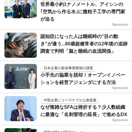
世界最小約1ナノメートル、アイシンの
｢空気から作る水｣に微粒子工学の専門家
が迫る
Sponsored
認知症になった人は睡眠時の"目の動
き"が違う...60歳超健常者の12年後の追跡
調査で判明「脳と睡眠の血流関係」
日本企業の新規事業開発の課題
小手先の協業を脱却！オープンイノベー
ションを経営アジェンダにする方法
Sponsored
中堅企業にリーズナブルな新提案
なぜ複雑なSFAは挫折する？少人数組織
に最適な「名刺管理の延長」で進めるDX
Sponsored