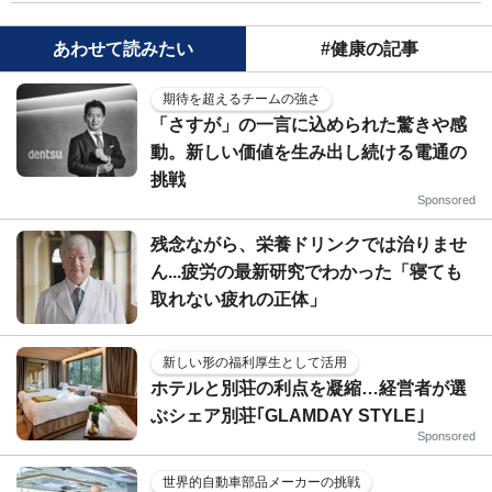
あわせて読みたい
#健康の記事
期待を超えるチームの強さ
「さすが」の一言に込められた驚きや感
動。新しい価値を生み出し続ける電通の
挑戦
Sponsored
残念ながら、栄養ドリンクでは治りませ
ん...疲労の最新研究でわかった「寝ても
取れない疲れの正体」
新しい形の福利厚生として活用
ホテルと別荘の利点を凝縮…経営者が選
ぶシェア別荘｢GLAMDAY STYLE｣
Sponsored
世界的自動車部品メーカーの挑戦