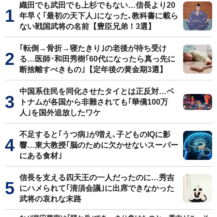
織田でも武田でも上杉でもない…信長より20
年早く｢最初の天下人｣になった､教科書に載ら
ない戦国武将の名前【豊臣兄弟！3選】
｢転倒→骨折→寝たきり｣の老後が待ち受け
る…医師･和田秀樹｢60代になったら真っ先に
断捨離すべきもの｣【定年後の黄金期3選】
中国系住民を同化させたタイとは正反対…ベ
トナムが各国から非難されても｢華僑100万
人｣を国外追放したワケ
不足すると｢うつ病｣が増え､子どものIQに影
響…東大教授｢脳のために欠かせないスーパー
にある食材｣
信長を支える四天王の一人だったのに…秀吉
にハメられて｢清須会議｣に出席できなかった
武将の哀れな末路