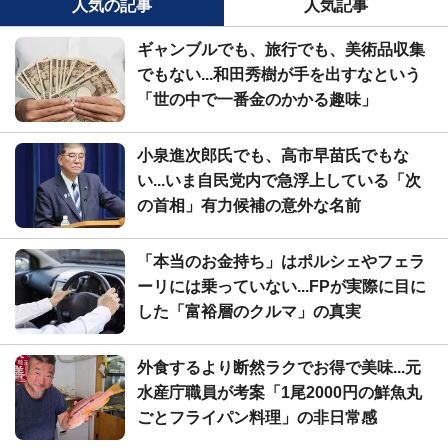
人気の記事
人気記事
ギャンブルでも、旅行でも、美術品収集
でもない...和田秀樹が手を出すなという
「世の中で一番金のかかる趣味」
小泉進次郎氏でも、高市早苗氏でもな
い...いま自民党内で急浮上している「次
の首相」有力候補の意外な名前
「本当のお金持ち」はポルシェやフェラ
ーリには乗っていない...FPが実際に目に
した「富裕層のクルマ」の真実
外食するより断然ラクでお得で美味...元
水産庁職員が考案「1尾2000円の鮮魚丸
ごとフライパン料理」の非日常感