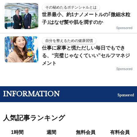
その秘めたるポテンシャルとは
世界最小、約1ナノメートルの｢微細水粒
子｣はなぜ髪や肌を潤すのか
Sponsored
自分を整えるための健康習慣
仕事に家事と慌ただしい毎日でもでき
る、“完璧じゃなくていい”セルフマネジ
メント
Sponsored
INFORMATION
Sponsored
人気記事ランキング
1時間
週間
無料会員
有料会員