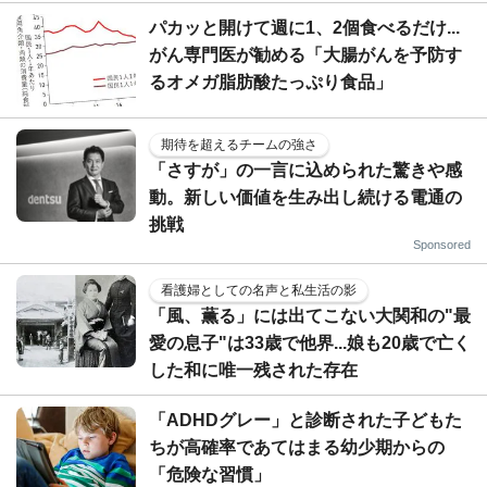
パカッと開けて週に1、2個食べるだけ...
がん専門医が勧める「大腸がんを予防す
るオメガ脂肪酸たっぷり食品」
期待を超えるチームの強さ
「さすが」の一言に込められた驚きや感
動。新しい価値を生み出し続ける電通の
挑戦
Sponsored
看護婦としての名声と私生活の影
「風、薫る」には出てこない大関和の"最
愛の息子"は33歳で他界...娘も20歳で亡く
した和に唯一残された存在
「ADHDグレー」と診断された子どもた
ちが高確率であてはまる幼少期からの
「危険な習慣」