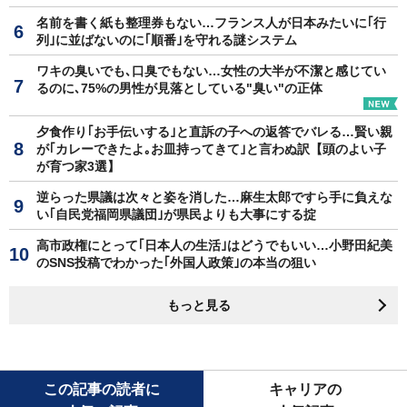
名前を書く紙も整理券もない…フランス人が日本みたいに｢行
列｣に並ばないのに｢順番｣を守れる謎システム
ワキの臭いでも､口臭でもない…女性の大半が不潔と感じてい
るのに､75%の男性が見落としている"臭い"の正体
夕食作り｢お手伝いする｣と直訴の子への返答でバレる…賢い親
が｢カレーできたよ｡お皿持ってきて｣と言わぬ訳【頭のよい子
が育つ家3選】
逆らった県議は次々と姿を消した…麻生太郎ですら手に負えな
い｢自民党福岡県議団｣が県民よりも大事にする掟
高市政権にとって｢日本人の生活｣はどうでもいい…小野田紀美
のSNS投稿でわかった｢外国人政策｣の本当の狙い
もっと見る
この記事の読者に
キャリアの