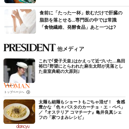
食前に「たった一杯」飲むだけで肝臓の
脂肪を落とせる...専門医の中では常識
「食物繊維、発酵食品」あと一つは?
これで｢愛子天皇｣はかえって近づいた…島田
裕巳｢野望にとらわれた麻生太郎が見落とし
た皇室典範の大原則｣
トップページへ
太麺も細麺もショートもごちゃ混ぜ！ 食感
豊かな「色々パスタのカーチョ・エ・ペペ」
／『オステリア コマチーナ』亀井良真シェ
フの「家つまみレシピ」