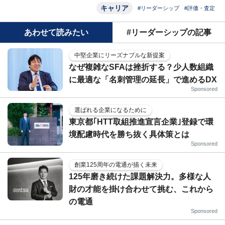
キャリア
#リーダーシップ
#評価・査定
あわせて読みたい
#リーダーシップの記事
中堅企業にリーズナブルな新提案
なぜ複雑なSFAは挫折する？少人数組織
に最適な「名刺管理の延長」で進めるDX
Sponsored
選ばれる企業になるために
東京都｢HTT取組推進宣言企業｣登録で環
境配慮時代を勝ち抜く具体策とは
Sponsored
創業125周年の電通が描く未来
125年磨き続けた課題解決力。多様な人
財の才能を掛け合わせて挑む、これから
の電通
Sponsored