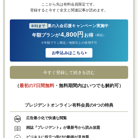
ここから先は有料会員限定です。
登録すると今すぐ全文と関連記事が読めます。
夏の入会応援キャンペーン実施中
8/31まで
4,800円
年額プランが
お得
（税込）
※年額プラン限定／他割引との併用不可
お申込みはこちら
今すぐ登録して続きを読む
（
最初の7日間無料
・無料期間内はいつでも解約可）
プレジデントオンライン有料会員の4つの特典
広告最小化で快適な閲覧
雑誌『プレジデント』が最新号から読み放題
ビジネスに役立つ学びの動画が見放題