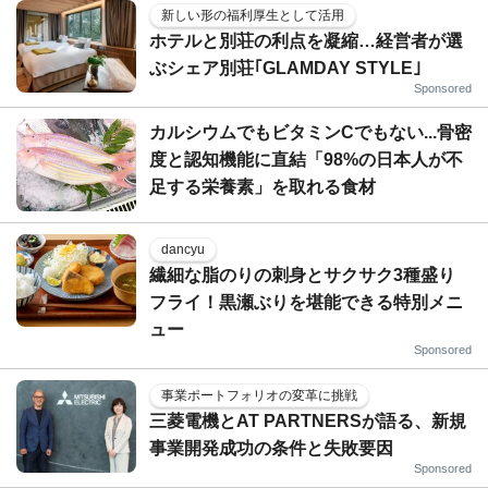
新しい形の福利厚生として活用
ホテルと別荘の利点を凝縮…経営者が選
ぶシェア別荘｢GLAMDAY STYLE｣
Sponsored
カルシウムでもビタミンCでもない...骨密
度と認知機能に直結「98%の日本人が不
足する栄養素」を取れる食材
dancyu
繊細な脂のりの刺身とサクサク3種盛り
フライ！黒瀬ぶりを堪能できる特別メニ
ュー
Sponsored
事業ポートフォリオの変革に挑戦
三菱電機とAT PARTNERSが語る、新規
事業開発成功の条件と失敗要因
Sponsored