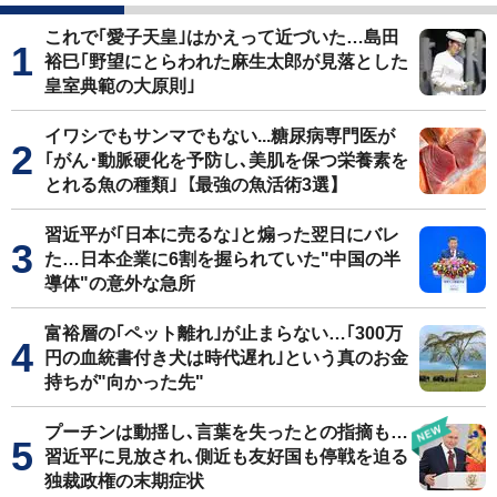
これで｢愛子天皇｣はかえって近づいた…島田
裕巳｢野望にとらわれた麻生太郎が見落とした
皇室典範の大原則｣
イワシでもサンマでもない...糖尿病専門医が
｢がん･動脈硬化を予防し､美肌を保つ栄養素を
とれる魚の種類｣【最強の魚活術3選】
習近平が｢日本に売るな｣と煽った翌日にバレ
た…日本企業に6割を握られていた"中国の半
導体"の意外な急所
富裕層の｢ペット離れ｣が止まらない…｢300万
円の血統書付き犬は時代遅れ｣という真のお金
持ちが"向かった先"
プーチンは動揺し､言葉を失ったとの指摘も…
習近平に見放され､側近も友好国も停戦を迫る
独裁政権の末期症状