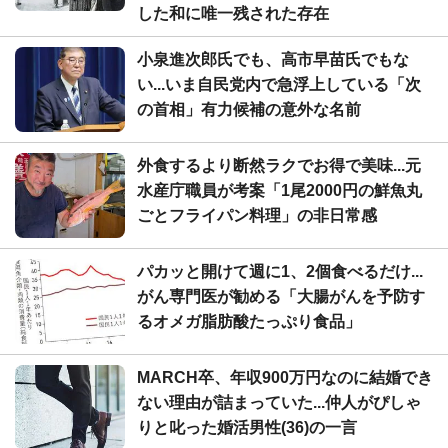
した和に唯一残された存在
小泉進次郎氏でも、高市早苗氏でもな
い...いま自民党内で急浮上している「次
の首相」有力候補の意外な名前
外食するより断然ラクでお得で美味...元
水産庁職員が考案「1尾2000円の鮮魚丸
ごとフライパン料理」の非日常感
パカッと開けて週に1、2個食べるだけ...
がん専門医が勧める「大腸がんを予防す
るオメガ脂肪酸たっぷり食品」
MARCH卒、年収900万円なのに結婚でき
ない理由が詰まっていた...仲人がぴしゃ
りと叱った婚活男性(36)の一言