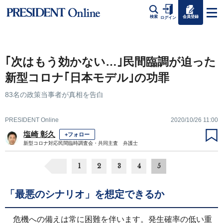
会員登録
検索
ログイン
｢次はもう効かない…｣民間臨調が迫った
新型コロナ｢日本モデル｣の功罪
83名の政策当事者が真相を告白
PRESIDENT Online
2020/10/26 11:00
塩崎 彰久
+フォロー
新型コロナ対応民間臨時調査会・共同主査 弁護士
1
2
3
4
5
「最悪のシナリオ」を想定できるか
危機への備えは常に困難を伴います。発生確率の低い重