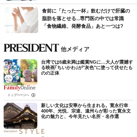
食前に「たった一杯」飲むだけで肝臓の
脂肪を落とせる...専門医の中では常識
「食物繊維、発酵食品」あと一つは?
台湾では6歳未満は鑑賞NGに…大人が震撼す
る映画｢ちいかわ｣が"灰色"に塗って伏せたも
のの正体
トップページへ
新しい文化は安寧から生まれる。寛永行幸
400年、光悦、宗達、遠州らが彩った寛永文
化の魅力と、今年見たい名所・名作選