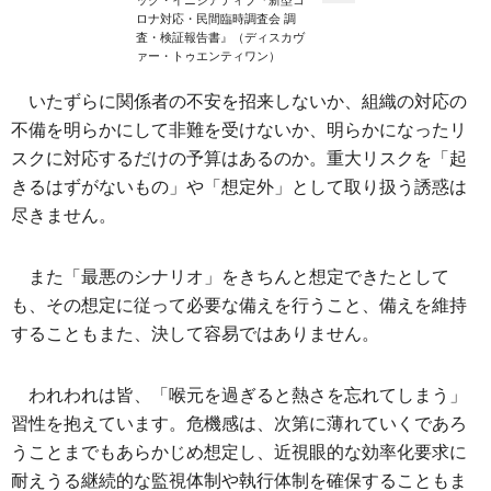
ック・イニシアティブ『新型コ
ロナ対応・民間臨時調査会 調
査・検証報告書』（ディスカヴ
ァー・トゥエンティワン）
いたずらに関係者の不安を招来しないか、組織の対応の
不備を明らかにして非難を受けないか、明らかになったリ
スクに対応するだけの予算はあるのか。重大リスクを「起
きるはずがないもの」や「想定外」として取り扱う誘惑は
尽きません。
また「最悪のシナリオ」をきちんと想定できたとして
も、その想定に従って必要な備えを行うこと、備えを維持
することもまた、決して容易ではありません。
われわれは皆、「喉元を過ぎると熱さを忘れてしまう」
習性を抱えています。危機感は、次第に薄れていくであろ
うことまでもあらかじめ想定し、近視眼的な効率化要求に
耐えうる継続的な監視体制や執行体制を確保することもま