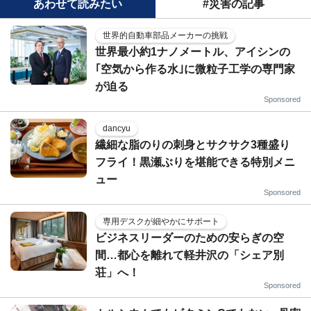
あわせて読みたい
#災害の記事
世界的自動車部品メーカーの挑戦
世界最小約1ナノメートル、アイシンの
｢空気から作る水｣に微粒子工学の専門家
が迫る
Sponsored
dancyu
繊細な脂のりの刺身とサクサク3種盛り
フライ！黒瀬ぶりを堪能できる特別メニ
ュー
Sponsored
専用デスクが細やかにサポート
ビジネスリーダーのための安らぎの空
間…都心を離れて軽井沢の「シェア別
荘」へ！
Sponsored