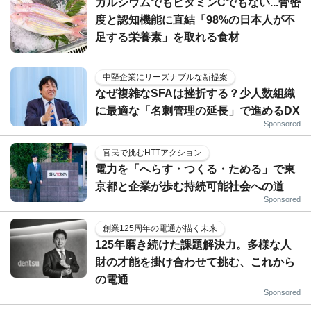
カルシウムでもビタミンCでもない...骨密
度と認知機能に直結「98%の日本人が不
足する栄養素」を取れる食材
中堅企業にリーズナブルな新提案
なぜ複雑なSFAは挫折する？少人数組織
に最適な「名刺管理の延長」で進めるDX
Sponsored
官民で挑むHTTアクション
電力を「へらす・つくる・ためる」で東
京都と企業が歩む持続可能社会への道
Sponsored
創業125周年の電通が描く未来
125年磨き続けた課題解決力。多様な人
財の才能を掛け合わせて挑む、これから
の電通
Sponsored