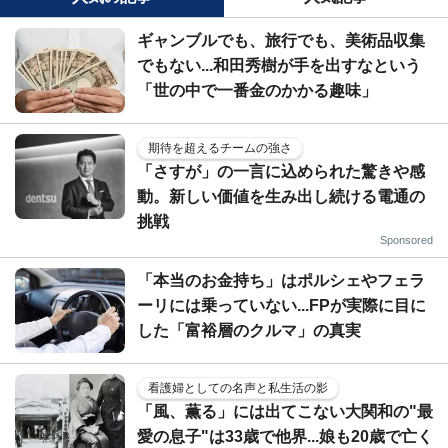
ギャンブルでも、旅行でも、美術品収集
でもない...和田秀樹が手を出すなという
「世の中で一番金のかかる趣味」
期待を超えるチームの強さ
「さすが」の一言に込められた驚きや感
動。新しい価値を生み出し続ける電通の
挑戦
Sponsored
「本当のお金持ち」はポルシェやフェラ
ーリには乗っていない...FPが実際に目に
した「富裕層のクルマ」の真実
看護婦としての名声と私生活の影
「風、薫る」には出てこない大関和の"最
愛の息子"は33歳で他界...娘も20歳で亡く