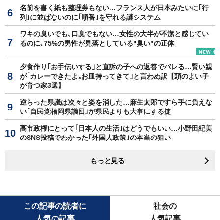
名前を書く紙も整理券もない…フランス人が日本みたいに｢行
列｣に並ばないのに｢順番｣を守れる謎システム
ワキの臭いでも､口臭でもない…女性の大半が不潔と感じてい
るのに､75%の男性が見落としている"臭い"の正体
夕食作り｢お手伝いする｣と直訴の子への返答でバレる…賢い親
が｢カレーできたよ｡お皿持ってきて｣と言わぬ訳【頭のよい子
が育つ家3選】
逆らった県議は次々と姿を消した…麻生太郎ですら手に負えな
い｢自民党福岡県議団｣が県民よりも大事にする掟
高市政権にとって｢日本人の生活｣はどうでもいい…小野田紀美
のSNS投稿でわかった｢外国人政策｣の本当の狙い
もっと見る
この記事の読者に
社会の
人気の記事
人気記事