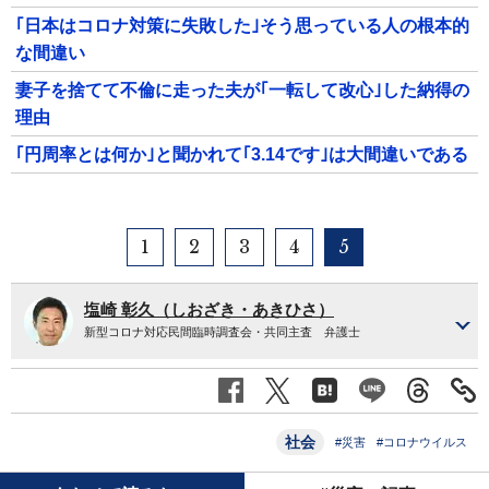
｢日本はコロナ対策に失敗した｣そう思っている人の根本的
な間違い
妻子を捨てて不倫に走った夫が｢一転して改心｣した納得の
理由
｢円周率とは何か｣と聞かれて｢3.14です｣は大間違いである
1
2
3
4
5
塩崎 彰久（しおざき・あきひさ）
新型コロナ対応民間臨時調査会・共同主査 弁護士
社会
#災害
#コロナウイルス