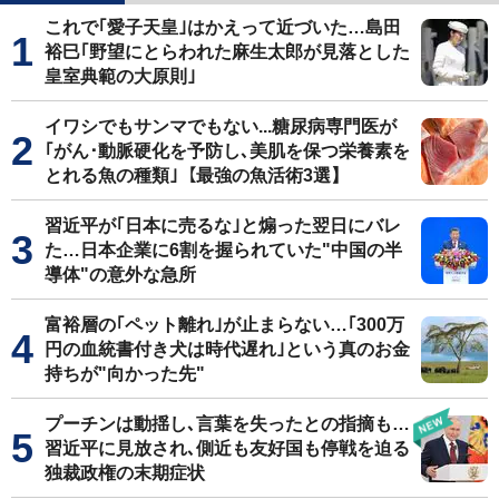
これで｢愛子天皇｣はかえって近づいた…島田
裕巳｢野望にとらわれた麻生太郎が見落とした
皇室典範の大原則｣
イワシでもサンマでもない...糖尿病専門医が
｢がん･動脈硬化を予防し､美肌を保つ栄養素を
とれる魚の種類｣【最強の魚活術3選】
習近平が｢日本に売るな｣と煽った翌日にバレ
た…日本企業に6割を握られていた"中国の半
導体"の意外な急所
富裕層の｢ペット離れ｣が止まらない…｢300万
円の血統書付き犬は時代遅れ｣という真のお金
持ちが"向かった先"
プーチンは動揺し､言葉を失ったとの指摘も…
習近平に見放され､側近も友好国も停戦を迫る
独裁政権の末期症状