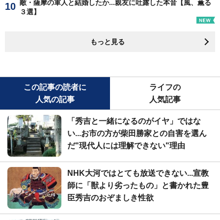
敵・薩摩の軍人と結婚したか...親友に吐露した本音【風、薫る
３選】
もっと見る
この記事の読者に
ライフの
人気の記事
人気記事
「秀吉と一緒になるのがイヤ」ではな
い...お市の方が柴田勝家との自害を選ん
だ"現代人には理解できない"理由
NHK大河ではとても放送できない...宣教
師に「獣より劣ったもの」と書かれた豊
臣秀吉のおぞましき性欲