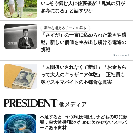
い...そう悩む人に佐藤優が「鬼滅の刃が
参考になる」と話すワケ
期待を超えるチームの強さ
「さすが」の一言に込められた驚きや感
動。新しい価値を生み出し続ける電通の
挑戦
Sponsored
「人間扱いされなくて新鮮」「お金もら
って大人のキッザニア体験」...正社員も
稼ぐスキマバイトの不都合な真実
不足すると｢うつ病｣が増え､子どものIQに影
響…東大教授｢脳のために欠かせないスーパ
ーにある食材｣