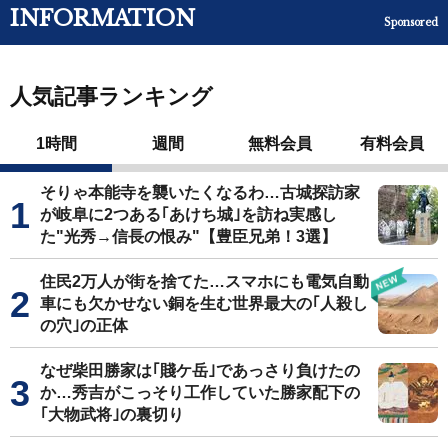
INFORMATION
Sponsored
人気記事ランキング
1時間
週間
無料会員
有料会員
そりゃ本能寺を襲いたくなるわ…古城探訪家
が岐阜に2つある｢あけち城｣を訪ね実感し
た"光秀→信長の恨み"【豊臣兄弟！3選】
住民2万人が街を捨てた…スマホにも電気自動
車にも欠かせない銅を生む世界最大の｢人殺し
の穴｣の正体
なぜ柴田勝家は｢賤ケ岳｣であっさり負けたの
か…秀吉がこっそり工作していた勝家配下の
｢大物武将｣の裏切り