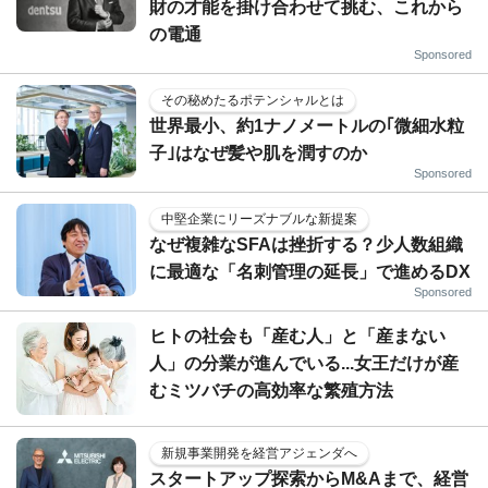
財の才能を掛け合わせて挑む、これから
の電通
Sponsored
その秘めたるポテンシャルとは
世界最小、約1ナノメートルの｢微細水粒
子｣はなぜ髪や肌を潤すのか
Sponsored
中堅企業にリーズナブルな新提案
なぜ複雑なSFAは挫折する？少人数組織
に最適な「名刺管理の延長」で進めるDX
Sponsored
ヒトの社会も「産む人」と「産まない
人」の分業が進んでいる...女王だけが産
むミツバチの高効率な繁殖方法
新規事業開発を経営アジェンダへ
スタートアップ探索からM&Aまで、経営