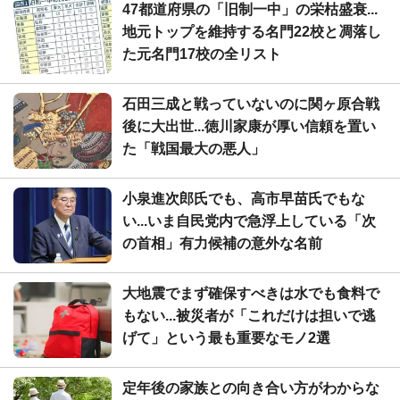
47都道府県の「旧制一中」の栄枯盛衰...
地元トップを維持する名門22校と凋落し
た元名門17校の全リスト
石田三成と戦っていないのに関ヶ原合戦
後に大出世...徳川家康が厚い信頼を置い
た「戦国最大の悪人」
小泉進次郎氏でも、高市早苗氏でもな
い...いま自民党内で急浮上している「次
の首相」有力候補の意外な名前
大地震でまず確保すべきは水でも食料で
もない...被災者が「これだけは担いで逃
げて」という最も重要なモノ2選
定年後の家族との向き合い方がわからな