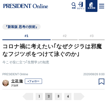
会員登録
検索
ログイン
『新装版 思考の技術』
#1
#2
#3
コロナ禍に考えたい｢なぜクジラは邪魔
なフジツボをつけて泳ぐのか｣
今こそ役に立つ｢生態学｣の知恵
PRESIDENT Online
2020/08/26 9:00
立花 隆
+フォロー
評論家
1
2
3
4