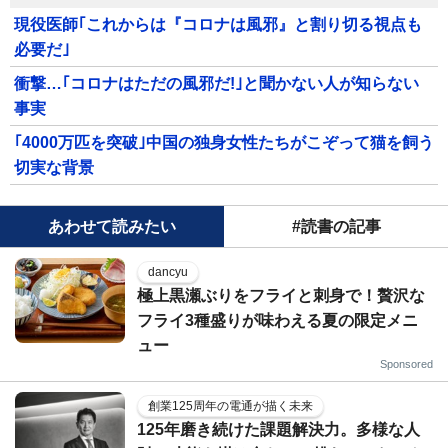
現役医師｢これからは『コロナは風邪』と割り切る視点も
必要だ｣
衝撃…｢コロナはただの風邪だ!｣と聞かない人が知らない
事実
｢4000万匹を突破｣中国の独身女性たちがこぞって猫を飼う
切実な背景
あわせて読みたい
#読書の記事
dancyu
極上黒瀬ぶりをフライと刺身で！贅沢な
フライ3種盛りが味わえる夏の限定メニ
ュー
Sponsored
創業125周年の電通が描く未来
125年磨き続けた課題解決力。多様な人