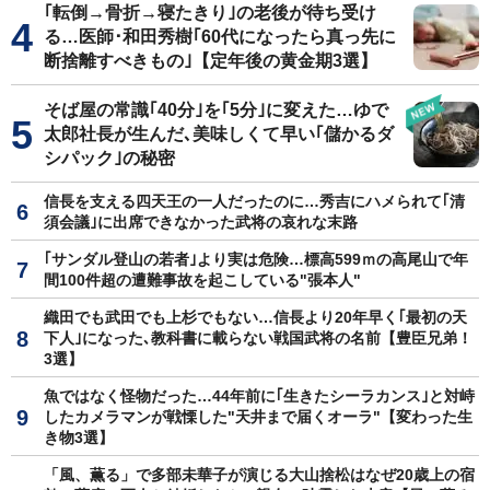
｢転倒→骨折→寝たきり｣の老後が待ち受け
る…医師･和田秀樹｢60代になったら真っ先に
断捨離すべきもの｣【定年後の黄金期3選】
そば屋の常識｢40分｣を｢5分｣に変えた…ゆで
太郎社長が生んだ､美味しくて早い｢儲かるダ
シパック｣の秘密
信長を支える四天王の一人だったのに…秀吉にハメられて｢清
須会議｣に出席できなかった武将の哀れな末路
｢サンダル登山の若者｣より実は危険…標高599ｍの高尾山で年
間100件超の遭難事故を起こしている"張本人"
織田でも武田でも上杉でもない…信長より20年早く｢最初の天
下人｣になった､教科書に載らない戦国武将の名前【豊臣兄弟！
3選】
魚ではなく怪物だった…44年前に｢生きたシーラカンス｣と対峙
したカメラマンが戦慄した"天井まで届くオーラ"【変わった生
き物3選】
「風、薫る」で多部未華子が演じる大山捨松はなぜ20歳上の宿