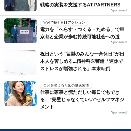
戦略の実装を支援するAT PARTNERS
Sponsored
官民で挑むHTTアクション
電力を「へらす・つくる・ためる」で東
京都と企業が歩む持続可能社会への道
Sponsored
祝日という"官製のみんな一斉休日"が日
本人を苦しめる...精神科医警鐘「連休で
ストレスが増強される」本末転倒
自分を整えるための健康習慣
仕事に家事と慌ただしい毎日でもでき
る、“完璧じゃなくていい”セルフマネジ
メント
Sponsored