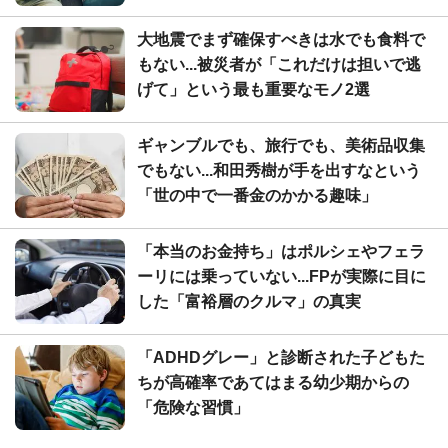
大地震でまず確保すべきは水でも食料で
もない...被災者が「これだけは担いで逃
げて」という最も重要なモノ2選
ギャンブルでも、旅行でも、美術品収集
でもない...和田秀樹が手を出すなという
「世の中で一番金のかかる趣味」
「本当のお金持ち」はポルシェやフェラ
ーリには乗っていない...FPが実際に目に
した「富裕層のクルマ」の真実
「ADHDグレー」と診断された子どもた
ちが高確率であてはまる幼少期からの
「危険な習慣」