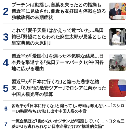
プーチンは動揺し､言葉を失ったとの指摘も…
習近平に見放され､側近も友好国も停戦を迫る
独裁政権の末期症状
これで｢愛子天皇｣はかえって近づいた…島田
裕巳｢野望にとらわれた麻生太郎が見落とした
皇室典範の大原則｣
習近平が｢愛国心｣を煽った不気味な結果…日
本兵を撃退する｢抗日テーマパーク｣が中国各
地に広がる理由
習近平が｢日本に行くな｣と煽った悲惨な結
末…｢8万円の激安ツアー｣でロシアに向かった
中国人観光客の誤算
習近平が｢日本に行くな｣と煽っても､寿司は奪えない…｢スシロ
ー14時間待ち｣が映し出す中国人客の本音
一流企業ほど｢働かないオジサン｣が増殖していく…トヨタも三
菱UFJも逃れられない日本企業だけの"構造的欠陥"