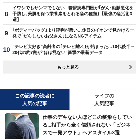
イワシでもサンマでもない...糖尿病専門医が｢がん･動脈硬化を
予防し､美肌を保つ栄養素をとれる魚の種類｣【最強の魚活術3
選】
｢ボディーバッグ｣より評判が悪い…休日のイオンで見かける一
発で｢だらしないお父さん｣になるNGアイテム
"テレビ大好き"高齢者の｢テレビ離れ｣が始まった…10代後半～
20代の約7割が"ほぼ見ない"衝撃の最新データ
もっと見る
この記事の読者に
ライフの
人気の記事
人気記事
仕事のデキない人ほどこの髪形をしてい
る...相手から全く信頼されない「ビジネ
スで一発アウト」ヘアスタイル3選