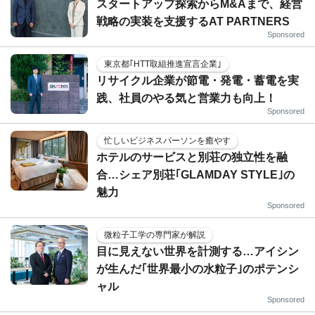
スタートアップ探索からM&Aまで、経営
戦略の実装を支援するAT PARTNERS
Sponsored
東京都｢HTT取組推進宣言企業｣
リサイクル企業が節電・発電・蓄電を実
践、社員のやる気と営業力も向上！
Sponsored
忙しいビジネスパーソンを癒やす
ホテルのサービスと別荘の独立性を融
合…シェア別荘｢GLAMDAY STYLE｣の
魅力
Sponsored
微粒子工学の専門家が解説
目に見えない世界を計測する…アイシン
が生んだ｢世界最小の水粒子｣のポテンシ
ャル
Sponsored