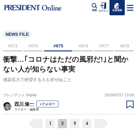
会員登録
検索
ログイン
NEWS FILE
#873
#874
#875
#876
#877
#878
衝撃…｢コロナはただの風邪だ!｣と聞か
ない人が知らない事実
感染拡大で絶望する人も存ぜぬこと
プレジデント Digital
2020/07/27 13:00
西川 修一
+フォロー
ライター・編集者
1
2
3
4