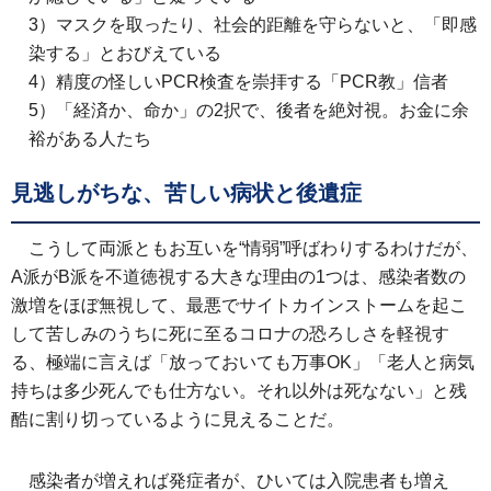
3）マスクを取ったり、社会的距離を守らないと、「即感
染する」とおびえている
4）精度の怪しいPCR検査を崇拝する「PCR教」信者
5）「経済か、命か」の2択で、後者を絶対視。お金に余
裕がある人たち
見逃しがちな、苦しい病状と後遺症
こうして両派ともお互いを“情弱”呼ばわりするわけだが、
A派がB派を不道徳視する大きな理由の1つは、感染者数の
激増をほぼ無視して、最悪でサイトカインストームを起こ
して苦しみのうちに死に至るコロナの恐ろしさを軽視す
る、極端に言えば「放っておいても万事OK」「老人と病気
持ちは多少死んでも仕方ない。それ以外は死なない」と残
酷に割り切っているように見えることだ。
感染者が増えれば発症者が、ひいては入院患者も増え