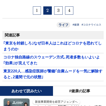
1
2
3
4
ライフ
#健康
#コロナウイルス
関連記事
｢東京を封鎖しろ｣なぜ日本人はこれほどコロナを恐れてし
まうのか
コロナ独自路線のスウェーデン方式､死者多数もいよいよ
｢効果｣が見えてきた
東京220人…感染症医師が警鐘｢自粛ムードを一気に解除す
ると､2週間で元の状態｣
あわせて読みたい
#健康の記事
新規事業開発を経営アジェンダへ