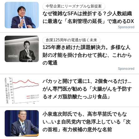
中堅企業にリーズナブルな新提案
なぜ複雑なSFAは挫折する？少人数組織
に最適な「名刺管理の延長」で進めるDX
Sponsored
創業125周年の電通が描く未来
125年磨き続けた課題解決力。多様な人
財の才能を掛け合わせて挑む、これから
の電通
Sponsored
パカッと開けて週に1、2個食べるだけ...
がん専門医が勧める「大腸がんを予防す
るオメガ脂肪酸たっぷり食品」
小泉進次郎氏でも、高市早苗氏でもな
い...いま自民党内で急浮上している「次
の首相」有力候補の意外な名前