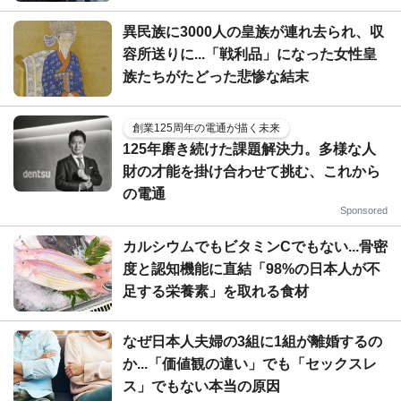
異民族に3000人の皇族が連れ去られ、収
容所送りに...「戦利品」になった女性皇
族たちがたどった悲惨な結末
創業125周年の電通が描く未来
125年磨き続けた課題解決力。多様な人
財の才能を掛け合わせて挑む、これから
の電通
Sponsored
カルシウムでもビタミンCでもない...骨密
度と認知機能に直結「98%の日本人が不
足する栄養素」を取れる食材
なぜ日本人夫婦の3組に1組が離婚するの
か...「価値観の違い」でも「セックスレ
ス」でもない本当の原因