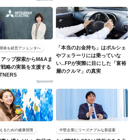
「本当のお金持ち」はポルシェ
開発を経営アジェンダへ
やフェラーリには乗っていな
トアップ探索からM&Aま
い...FPが実際に目にした「富裕
営戦略の実装を支援する
層のクルマ」の真実
RTNERS
Sponsored
えるための健康習慣
中堅企業にリーズナブルな新提案