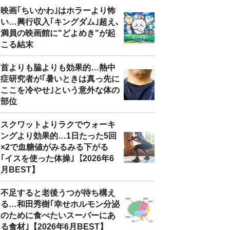
映画｢ちいかわ｣はホラーより怖
い…興行収入｢キングダム｣超え､
満員の映画館に"どよめき"が起
こる結末
首よりも脇よりも効果的…熱中
症研究者が｢暑いときは真っ先に
ここを冷やせ｣という意外な体の
部位
スクワットよりラクでウォーキ
ングより効果的…1日たった5回
×2で血糖値がみるみる下がる
｢イスを使った体操｣【2026年6
月BEST】
不足すると老後うつが待ち構え
る…和田秀樹｢幸せホルモン分泌
のために食べたいスーパーにあ
る食材｣【2026年6月BEST】