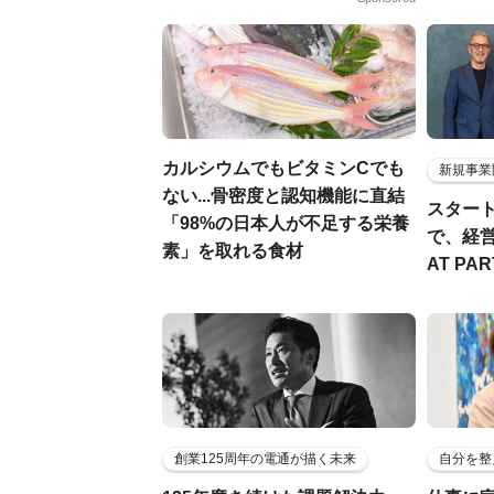
カルシウムでもビタミンCでも
新規事業
ない...骨密度と認知機能に直結
スター
「98%の日本人が不足する栄養
で、経
素」を取れる食材
AT PA
創業125周年の電通が描く未来
自分を整