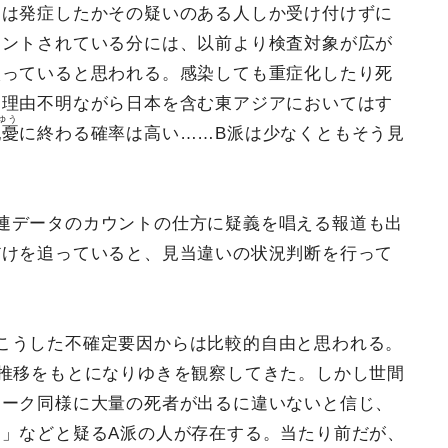
期は発症したかその疑いのある人しか受け付けずに
ウントされている分には、以前より検査対象が広が
入っていると思われる。感染しても重症化したり死
、理由不明ながら日本を含む東アジアにおいてはす
ゆう
杞憂
に終わる確率は高い……B派は少なくともそう見
連データのカウントの仕方に疑義を唱える報道も出
だけを追っていると、見当違いの状況判断を行って
こうした不確定要因からは比較的自由と思われる。
推移をもとになりゆきを観察してきた。しかし世間
ヨーク同様に大量の死者が出るに違いないと信じ、
」などと疑るA派の人が存在する。当たり前だが、