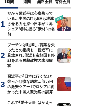
1時間
週間
無料会員
有料会員
だから習近平は心底焦って
いる…中国のITもEVも壊滅
させる力を持つ日本が世界
シェア8割を握る"素材"の名
前
プーチンは動揺し､言葉を失
ったとの指摘も…習近平に
見放され､側近も友好国も停
戦を迫る独裁政権の末期症
状
習近平が｢日本に行くな｣と
煽った悲惨な結末…｢8万円
の激安ツアー｣でロシアに向
かった中国人観光客の誤算
これで｢愛子天皇｣はかえっ