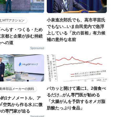
小泉進次郎氏でも、高市早苗氏
むHTTアクション
でもない...いま自民党内で急浮
「へらす・つくる・ため
上している「次の首相」有力候
東京都と企業が歩む持続
補の意外な名前
会への道
Sponsored
パカッと開けて週に1、2個食べ
動車部品メーカーの挑戦
るだけ...がん専門医が勧める
小約1ナノメートル、ア
「大腸がんを予防するオメガ脂
｢空気から作る水｣に微
肪酸たっぷり食品」
学の専門家が迫る
Sponsored