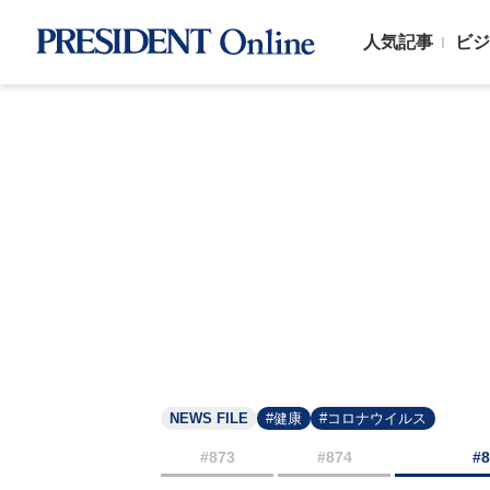
人気記事
ビジ
NEWS FILE
#健康
#コロナウイルス
#873
#874
#