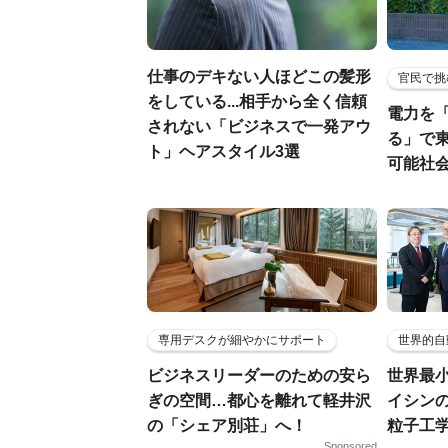
仕事のデキない人ほどこの髪形
官民で挑
をしている...相手から全く信頼
電力を
されない「ビジネスで一発アウ
る」で
ト」ヘアスタイル3選
可能社
専用デスクが細やかにサポート
世界的自
ビジネスリーダーのための安ら
世界最
ぎの空間…都心を離れて軽井沢
イシンの
の「シェア別荘」へ！
粒子工
Sponsored