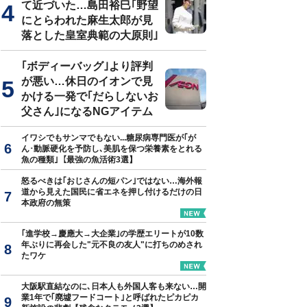
て近づいた…島田裕巳｢野望
にとらわれた麻生太郎が見
落とした皇室典範の大原則｣
｢ボディーバッグ｣より評判
が悪い…休日のイオンで見
かける一発で｢だらしないお
父さん｣になるNGアイテム
イワシでもサンマでもない...糖尿病専門医が｢が
ん･動脈硬化を予防し､美肌を保つ栄養素をとれる
魚の種類｣【最強の魚活術3選】
怒るべきは｢おじさんの短パン｣ではない…海外報
道から見えた国民に省エネを押し付けるだけの日
本政府の無策
｢進学校→慶應大→大企業｣の学歴エリートが10数
年ぶりに再会した"元不良の友人"に打ちのめされ
たワケ
大阪駅直結なのに､日本人も外国人客も来ない…開
業1年で｢廃墟フードコート｣と呼ばれたピカピカ