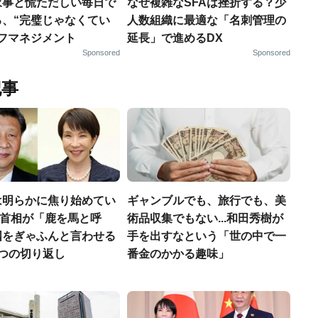
家事と慌ただしい毎日で
なぜ複雑なSFAは挫折する？少
る、“完璧じゃなくてい
人数組織に最適な「名刺管理の
ルフマネジメント
延長」で進めるDX
Sponsored
Sponsored
記事
は明らかに焦り始めてい
ギャンブルでも、旅行でも、美
高市首相が「鹿を馬と呼
術品収集でもない...和田秀樹が
国をぎゃふんと言わせる
手を出すなという「世の中で一
4つの切り返し
番金のかかる趣味」