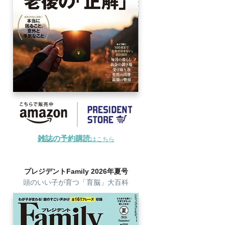
雑誌の予約購読
はこちら
プレジデントFamily 2026年夏号
頭のいい子が育つ「育脳」大百科