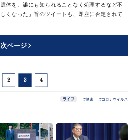
の遺体を、誰にも知られることなく処理するなど不
忙しくなった」旨のツイートも、即座に否定されて
次ページ
2
3
4
ライフ
#健康
#コロナウイルス