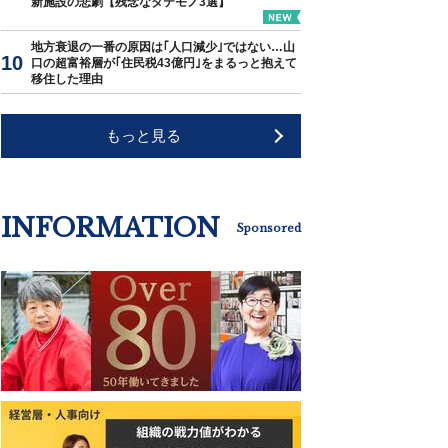
新施設の悲劇【残念なタテモノ3選】
地方衰退の一番の原因は｢人口減少｣ではない…山
口の超富裕層が｢住民税43億円｣をまるっと抱えて
移住した理由
もっと見る
INFORMATION
Sponsored