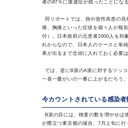
者の87％に後遺症が残ったことにな
同リポートでは、熱や急性疾患の兆
痛、胸痛といった症状を個々人が報告して
付）。日本政府の元患者2000人を
れからなので、日本人のケースと単
果が出るまで念頭に入れておく必要
では、逆にB派のA派に対するツッ
一喜一憂がいの一番に上がるだろう
今カウントされている感染者
B派の目には、検査の数を増やせば
が際立つ東京都の場合、7月上旬に行っ