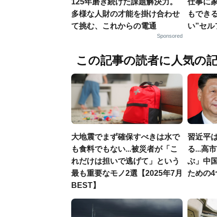
125年磨き続けた課題解決力。
仕事に
多様な人財の才能を掛け合わせ
もでき
て挑む、これからの電通
い”セ
Sponsored
この記事の読者に人気の
大地震でまず確保すべきは水で
習近平
も食料でもない...被災者が「こ
る...
れだけは担いで逃げて」という
ぶ」中
最も重要なモノ2選【2025年7月
ための
BEST】