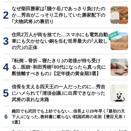
なぜ柴田勝家は｢賤ケ岳｣であっさり負けたの
か…秀吉がこっそり工作していた勝家配下の
｢大物武将｣の裏切り
住民2万人が街を捨てた…スマホにも電気自動
車にも欠かせない銅を生む世界最大の｢人殺し
の穴｣の正体
｢転倒→骨折→寝たきり｣の老後が待ち受け
る…医師･和田秀樹｢60代になったら真っ先に
断捨離すべきもの｣【定年後の黄金期3選】
信長を支える四天王の一人だったのに…秀吉
にハメられて｢清須会議｣に出席できなかった
武将の哀れな末路
織田でも武田でも上杉でもない…信長より20年早く｢最初の天
下人｣になった､教科書に載らない戦国武将の名前【豊臣兄弟！
3選】