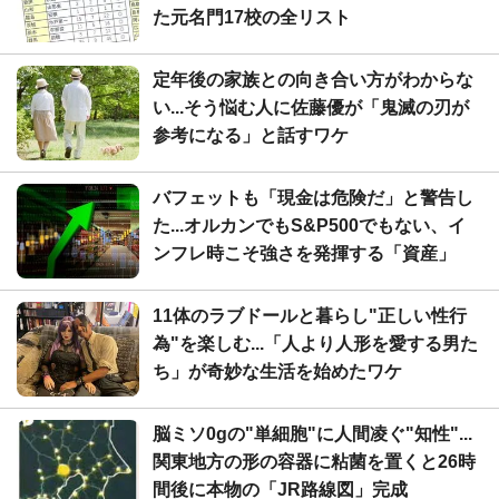
た元名門17校の全リスト
定年後の家族との向き合い方がわからな
い...そう悩む人に佐藤優が「鬼滅の刃が
参考になる」と話すワケ
バフェットも「現金は危険だ」と警告し
た...オルカンでもS&P500でもない、イ
ンフレ時こそ強さを発揮する「資産」
11体のラブドールと暮らし"正しい性行
為"を楽しむ...「人より人形を愛する男た
ち」が奇妙な生活を始めたワケ
脳ミソ0gの"単細胞"に人間凌ぐ"知性"...
関東地方の形の容器に粘菌を置くと26時
間後に本物の「JR路線図」完成