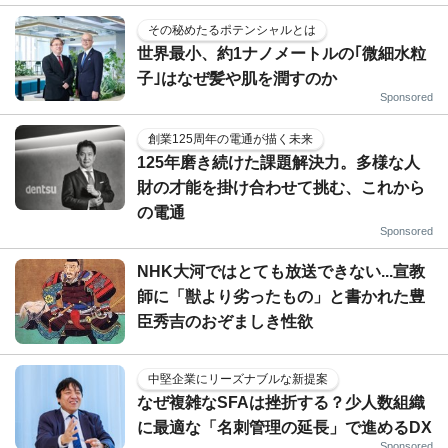
その秘めたるポテンシャルとは
世界最小、約1ナノメートルの｢微細水粒
子｣はなぜ髪や肌を潤すのか
Sponsored
創業125周年の電通が描く未来
125年磨き続けた課題解決力。多様な人
財の才能を掛け合わせて挑む、これから
の電通
Sponsored
NHK大河ではとても放送できない...宣教
師に「獣より劣ったもの」と書かれた豊
臣秀吉のおぞましき性欲
中堅企業にリーズナブルな新提案
なぜ複雑なSFAは挫折する？少人数組織
に最適な「名刺管理の延長」で進めるDX
Sponsored