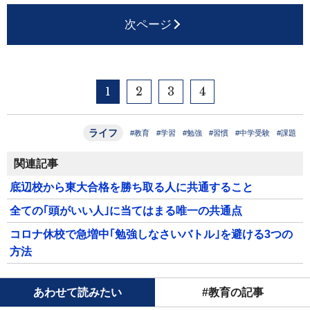
次ページ
1
2
3
4
ライフ
#教育
#学習
#勉強
#習慣
#中学受験
#課題
関連記事
底辺校から東大合格を勝ち取る人に共通すること
全ての｢頭がいい人｣に当てはまる唯一の共通点
コロナ休校で急増中｢勉強しなさいバトル｣を避ける3つの
方法
あわせて読みたい
#教育の記事