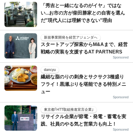
「秀吉と一緒になるのがイヤ」ではな
い...お市の方が柴田勝家との自害を選ん
だ"現代人には理解できない"理由
新規事業開発を経営アジェンダへ
スタートアップ探索からM&Aまで、経営
戦略の実装を支援するAT PARTNERS
Sponsored
dancyu
繊細な脂のりの刺身とサクサク3種盛り
フライ！黒瀬ぶりを堪能できる特別メニ
ュー
Sponsored
東京都｢HTT取組推進宣言企業｣
リサイクル企業が節電・発電・蓄電を実
践、社員のやる気と営業力も向上！
Sponsored