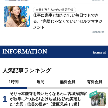
自分を整えるための健康習慣
仕事に家事と慌ただしい毎日でもでき
る、“完璧じゃなくていい”セルフマネジ
メント
Sponsored
INFORMATION
Sponsored
人気記事ランキング
1時間
週間
無料会員
有料会員
そりゃ本能寺を襲いたくなるわ…古城探訪家
が岐阜に2つある｢あけち城｣を訪ね実感し
た"光秀→信長の恨み"【豊臣兄弟！3選】