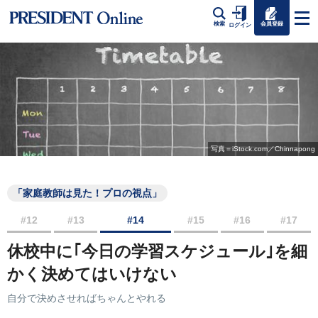
会員登録
検索
ログイン
写真＝iStock.com／Chinnapong
「家庭教師は見た！プロの視点」
#12
#13
#14
#15
#16
#17
休校中に｢今日の学習スケジュール｣を細
かく決めてはいけない
自分で決めさせればちゃんとやれる