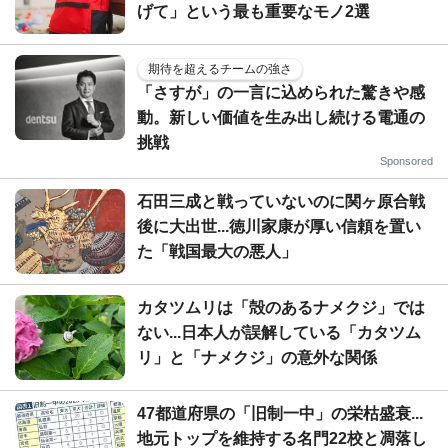
げて」という最も重要なモノ2選
期待を超えるチームの強さ
「さすが」の一言に込められた驚きや感
動。新しい価値を生み出し続ける電通の
挑戦
Sponsored
石田三成と戦っていないのに関ヶ原合戦
後に大出世...徳川家康が厚い信頼を置い
た「戦国最大の悪人」
カタツムリは「殻のあるナメクジ」では
ない...日本人が誤解している「カタツム
リ」と「ナメクジ」の意外な関係
47都道府県の「旧制一中」の栄枯盛衰...
地元トップを維持する名門22校と凋落し