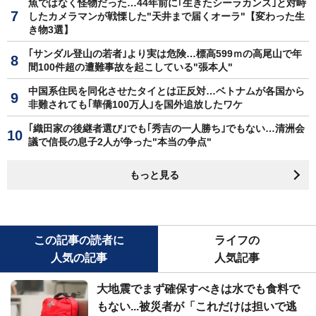
魚ではなく怪物だった…44年前に｢生きたシーラカンス｣と対峙
したカメラマンが戦慄した"天井まで届くオーラ"【変わった生
き物3選】
｢サンダル登山の若者｣より実は危険…標高599ｍの高尾山で年
間100件超の遭難事故を起こしている"張本人"
中国系住民を同化させたタイとは正反対…ベトナムが各国から
非難されても｢華僑100万人｣を国外追放したワケ
｢織田家の後継者選び｣でも｢秀吉の一人勝ち｣でもない…清洲会
議で信長の息子2人が争った"本当の争点"
もっと見る
この記事の読者に
ライフの
人気の記事
人気記事
大地震でまず確保すべきは水でも食料で
もない...被災者が「これだけは担いで逃