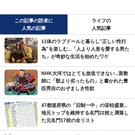
この記事の読者に
ライフの
人気の記事
人気記事
11体のラブドールと暮らし"正しい性行
為"を楽しむ...「人より人形を愛する男た
ち」が奇妙な生活を始めたワケ
NHK大河ではとても放送できない...宣教
師に「獣より劣ったもの」と書かれた豊
臣秀吉のおぞましき性欲
47都道府県の「旧制一中」の栄枯盛衰...
地元トップを維持する名門22校と凋落し
た元名門17校の全リスト