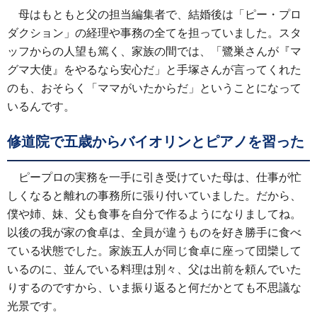
母はもともと父の担当編集者で、結婚後は「ピー・プロ
ダクション」の経理や事務の全てを担っていました。スタ
ッフからの人望も篤く、家族の間では、「鷺巣さんが『マ
グマ大使』をやるなら安心だ」と手塚さんが言ってくれた
のも、おそらく「ママがいたからだ」ということになって
いるんです。
修道院で五歳からバイオリンとピアノを習った
ピープロの実務を一手に引き受けていた母は、仕事が忙
しくなると離れの事務所に張り付いていました。だから、
僕や姉、妹、父も食事を自分で作るようになりましてね。
以後の我が家の食卓は、全員が違うものを好き勝手に食べ
ている状態でした。家族五人が同じ食卓に座って団欒して
いるのに、並んでいる料理は別々、父は出前を頼んでいた
りするのですから、いま振り返ると何だかとても不思議な
光景です。