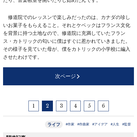
たり、音楽教室を開いたりし始めたんです。
修道院でのレッスンで楽しみだったのは、カナダの珍し
いお菓子をもらえること。それとケベックはフランス文化
を背景に持つ土地なので、修道院に充満していたフラン
ス・カトリックの匂いに僕はすぐに惹かれていきました。
その様子を見ていた母が、僕をカトリックの小学校に編入
させたわけです。
次ページ
1
2
3
4
5
6
ライフ
#作家
#作曲家
#アイデア
#人生
#監督