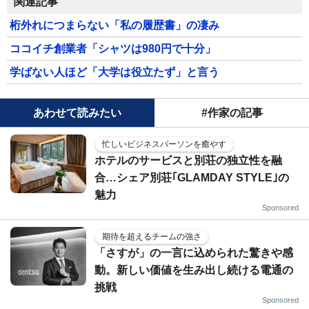
関連記事
桁外れにつまらない「私の履歴書」の凄み
ココイチ創業者「シャツは980円で十分」
学ばない人ほど「大学は役立たず」と言う
あわせて読みたい
#作家の記事
忙しいビジネスパーソンを癒やす
ホテルのサービスと別荘の独立性を融
合…シェア別荘｢GLAMDAY STYLE｣の
魅力
Sponsored
期待を超えるチームの強さ
「さすが」の一言に込められた驚きや感
動。新しい価値を生み出し続ける電通の
挑戦
Sponsored