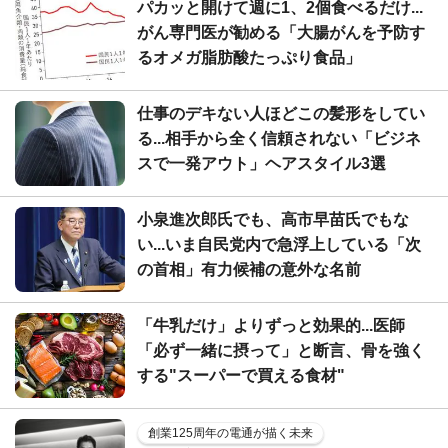
パカッと開けて週に1、2個食べるだけ...
がん専門医が勧める「大腸がんを予防す
るオメガ脂肪酸たっぷり食品」
仕事のデキない人ほどこの髪形をしてい
る...相手から全く信頼されない「ビジネ
スで一発アウト」ヘアスタイル3選
小泉進次郎氏でも、高市早苗氏でもな
い...いま自民党内で急浮上している「次
の首相」有力候補の意外な名前
「牛乳だけ」よりずっと効果的...医師
「必ず一緒に摂って」と断言、骨を強く
する"スーパーで買える食材"
創業125周年の電通が描く未来