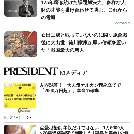
125年磨き続けた課題解決力。多様な人
財の才能を掛け合わせて挑む、これから
の電通
Sponsored
石田三成と戦っていないのに関ヶ原合戦
後に大出世...徳川家康が厚い信頼を置い
た「戦国最大の悪人」
AIが試算！ 大人気オルカン積み立てで
「2000万円超」、本当の確率
トップページへ
恋愛､結婚､年収だけではない…1万6000人
×28年追跡調査で判明した｢容姿と寿命｣の無