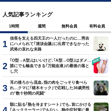
人気記事ランキング
1時間
週間
無料会員
有料会員
信長を支える四天王の一人だったのに…秀吉
にハメられて｢清須会議｣に出席できなかった
武将の哀れな末路
｢O型→A型｣はいいけど､｢A型→O型｣はダメ…
誰にでも輸血できる｢万能血液｣の最後の落と
し穴
耳の後ろから流血､指の肉をごっそり食べら
れ…クマに｢猪木キック｣で応戦した36歳男性
の"数十秒間の死闘"
額に貼る｢熱を冷ますシート｣でも､首にかける
｢ネッククーラー｣でもない…熱中症対策に最