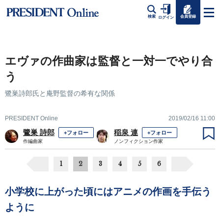
会員登録
検索
ログイン
エヴァの作曲家は監督と一対一でやり合
う
鷺巣詩郎氏と庵野監督の希有な関係
PRESIDENT Online
2019/02/16 11:00
鷺巣 詩郎
稲泉 連
+フォロー
+フォロー
作編曲家
ノンフィクション作家
1
2
3
4
5
6
小学校に上がった頃にはアニメの作画を手伝う
ように