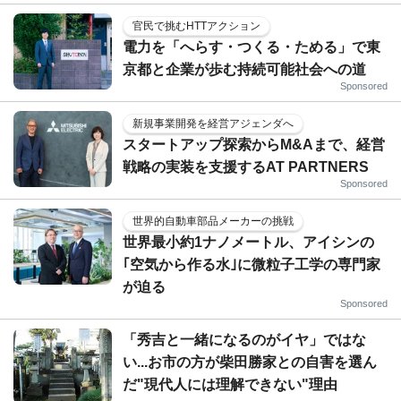
官民で挑むHTTアクション
電力を「へらす・つくる・ためる」で東
京都と企業が歩む持続可能社会への道
Sponsored
新規事業開発を経営アジェンダへ
スタートアップ探索からM&Aまで、経営
戦略の実装を支援するAT PARTNERS
Sponsored
世界的自動車部品メーカーの挑戦
世界最小約1ナノメートル、アイシンの
｢空気から作る水｣に微粒子工学の専門家
が迫る
Sponsored
「秀吉と一緒になるのがイヤ」ではな
い...お市の方が柴田勝家との自害を選ん
だ"現代人には理解できない"理由