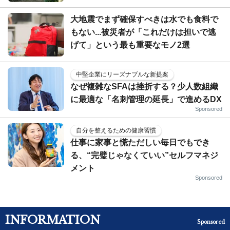
大地震でまず確保すべきは水でも食料で
もない...被災者が「これだけは担いで逃
げて」という最も重要なモノ2選
中堅企業にリーズナブルな新提案
なぜ複雑なSFAは挫折する？少人数組織
に最適な「名刺管理の延長」で進めるDX
Sponsored
自分を整えるための健康習慣
仕事に家事と慌ただしい毎日でもでき
る、“完璧じゃなくていい”セルフマネジ
メント
Sponsored
INFORMATION
Sponsored