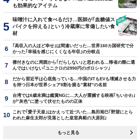
も効果的なアイテム
味噌汁に入れて食べるだけ…医師が｢血糖値ス
パイクを抑える｣という冷蔵庫に常備したい食
材
｢高収入の人ほど幸せ｣は間違いだった…世界160カ国研究で分
かった｢幸福を感じにくくなる年収｣の分岐点
襟付きなのに周囲から｢だらしない｣と思われる…帰省の際に選
んではいけない｢ユニクロの2990円のポロシャツ｣
だから習近平は心底焦っている…中国のITもEVも壊滅させる力
を持つ日本が世界シェア8割を握る"素材"の名前
台湾では6歳未満は鑑賞NGに…大人が震撼する映画｢ちいかわ｣
が"灰色"に塗って伏せたものの正体
これで｢愛子天皇｣はかえって近づいた…島田裕巳｢野望にとら
われた麻生太郎が見落とした皇室典範の大原則｣
もっと見る