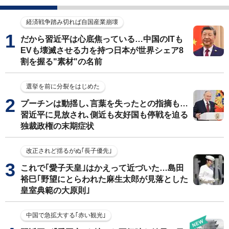
経済戦争踏み切れば自国産業崩壊
だから習近平は心底焦っている…中国のITも
EVも壊滅させる力を持つ日本が世界シェア8
割を握る"素材"の名前
選挙を前に分裂をはじめた
プーチンは動揺し､言葉を失ったとの指摘も…
習近平に見放され､側近も友好国も停戦を迫る
独裁政権の末期症状
改正されど揺るがぬ｢長子優先｣
これで｢愛子天皇｣はかえって近づいた…島田
裕巳｢野望にとらわれた麻生太郎が見落とした
皇室典範の大原則｣
中国で急拡大する｢赤い観光｣