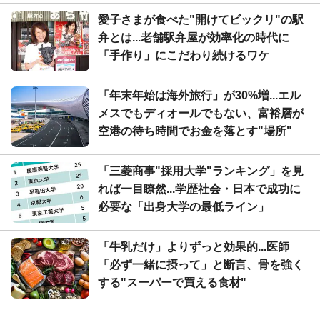
愛子さまが食べた"開けてビックリ"の駅
弁とは...老舗駅弁屋が効率化の時代に
「手作り」にこだわり続けるワケ
「年末年始は海外旅行」が30%増...エル
メスでもディオールでもない、富裕層が
空港の待ち時間でお金を落とす"場所"
「三菱商事"採用大学"ランキング」を見
れば一目瞭然...学歴社会・日本で成功に
必要な「出身大学の最低ライン」
「牛乳だけ」よりずっと効果的...医師
「必ず一緒に摂って」と断言、骨を強く
する"スーパーで買える食材"