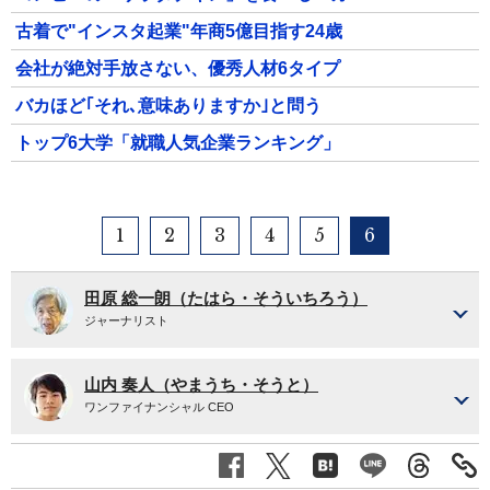
古着で"インスタ起業"年商5億目指す24歳
会社が絶対手放さない、優秀人材6タイプ
バカほど｢それ､意味ありますか｣と問う
トップ6大学「就職人気企業ランキング」
1
2
3
4
5
6
田原 総一朗（たはら・そういちろう）
ジャーナリスト
山内 奏人（やまうち・そうと）
ワンファイナンシャル CEO