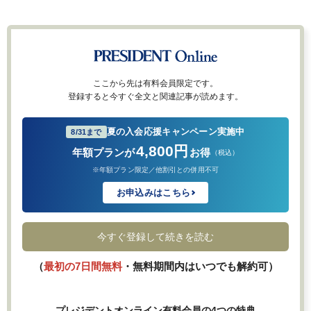
ここから先は有料会員限定です。
登録すると今すぐ全文と関連記事が読めます。
夏の入会応援キャンペーン実施中
8/31まで
4,800円
年額プランが
お得
（税込）
※年額プラン限定／他割引との併用不可
お申込みはこちら
今すぐ登録して続きを読む
（
最初の7日間無料
・無料期間内はいつでも解約可）
プレジデントオンライン有料会員の4つの特典