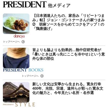
【日本酒達人たちの、家呑み「リピートつま
み」帖】ジョン・ゴントナーさんの家つまみ
➁ 胡麻ソースをからめてコクをアップ！の
「鶏唐揚げ」
トップページへ
首よりも脇よりも効果的…熱中症研究者が
｢暑いときは真っ先にここを冷やせ｣という意
外な体の部位
トップページへ
新しい文化は安寧から生まれる。寛永行幸
400年、光悦、宗達、遠州らが彩った寛永文
化の魅力と、今年見たい名所・名作選