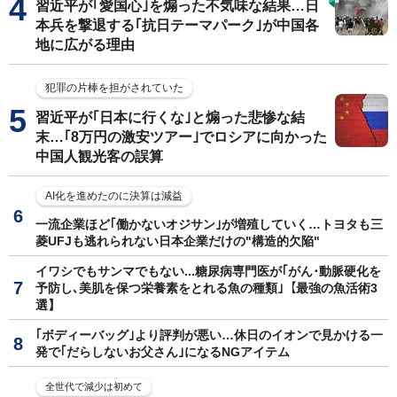
習近平が｢愛国心｣を煽った不気味な結果…日
本兵を撃退する｢抗日テーマパーク｣が中国各
地に広がる理由
犯罪の片棒を担がされていた
習近平が｢日本に行くな｣と煽った悲惨な結
末…｢8万円の激安ツアー｣でロシアに向かった
中国人観光客の誤算
AI化を進めたのに決算は減益
一流企業ほど｢働かないオジサン｣が増殖していく…トヨタも三
菱UFJも逃れられない日本企業だけの"構造的欠陥"
イワシでもサンマでもない...糖尿病専門医が｢がん･動脈硬化を
予防し､美肌を保つ栄養素をとれる魚の種類｣【最強の魚活術3
選】
｢ボディーバッグ｣より評判が悪い…休日のイオンで見かける一
発で｢だらしないお父さん｣になるNGアイテム
全世代で減少は初めて