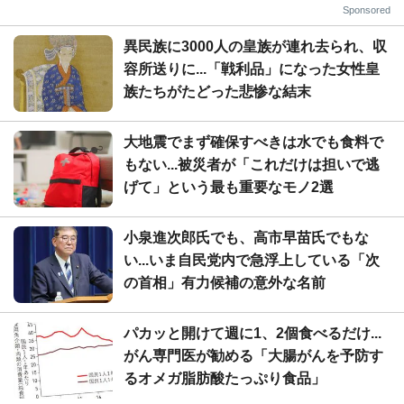
Sponsored
異民族に3000人の皇族が連れ去られ、収
容所送りに...「戦利品」になった女性皇
族たちがたどった悲惨な結末
大地震でまず確保すべきは水でも食料で
もない...被災者が「これだけは担いで逃
げて」という最も重要なモノ2選
小泉進次郎氏でも、高市早苗氏でもな
い...いま自民党内で急浮上している「次
の首相」有力候補の意外な名前
パカッと開けて週に1、2個食べるだけ...
がん専門医が勧める「大腸がんを予防す
るオメガ脂肪酸たっぷり食品」