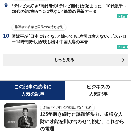
"テレビ大好き"高齢者の｢テレビ離れ｣が始まった…10代後半～
20代の約7割が"ほぼ見ない"衝撃の最新データ
指導者の言葉と国民の気持ちは別
習近平が｢日本に行くな｣と煽っても､寿司は奪えない…｢スシロ
ー14時間待ち｣が映し出す中国人客の本音
もっと見る
この記事の読者に
ビジネスの
人気の記事
人気記事
創業125周年の電通が描く未来
125年磨き続けた課題解決力。多様な人
財の才能を掛け合わせて挑む、これから
の電通