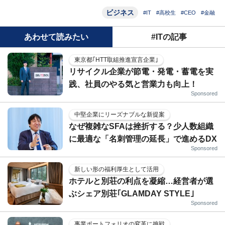
ビジネス
#IT
#高校生
#CEO
#金融
あわせて読みたい
#ITの記事
東京都｢HTT取組推進宣言企業｣
リサイクル企業が節電・発電・蓄電を実
践、社員のやる気と営業力も向上！
Sponsored
中堅企業にリーズナブルな新提案
なぜ複雑なSFAは挫折する？少人数組織
に最適な「名刺管理の延長」で進めるDX
Sponsored
新しい形の福利厚生として活用
ホテルと別荘の利点を凝縮…経営者が選
ぶシェア別荘｢GLAMDAY STYLE｣
Sponsored
事業ポートフォリオの変革に挑戦