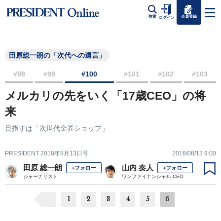
会員登録
検索
ログイン
田原総一朗の「次代への遺言」
#98
#99
#100
#101
#102
#103
メルカリの先をいく「17歳CEO」の将
来
目指すは「次世代金券ショップ」
PRESIDENT 2018年8月13日号
2018/08/13 9:00
田原 総一朗
山内 奏人
+フォロー
+フォロー
ジャーナリスト
ワンファイナンシャル CEO
1
2
3
4
5
6