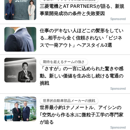
三菱電機とAT PARTNERSが語る、新規
事業開発成功の条件と失敗要因
Sponsored
仕事のデキない人ほどこの髪形をしてい
る...相手から全く信頼されない「ビジネ
スで一発アウト」ヘアスタイル3選
期待を超えるチームの強さ
「さすが」の一言に込められた驚きや感
動。新しい価値を生み出し続ける電通の
挑戦
Sponsored
世界的自動車部品メーカーの挑戦
世界最小約1ナノメートル、アイシンの
｢空気から作る水｣に微粒子工学の専門家
が迫る
Sponsored