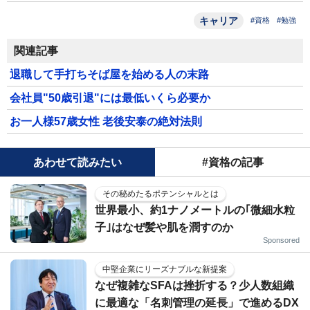
キャリア
#資格
#勉強
関連記事
退職して手打ちそば屋を始める人の末路
会社員"50歳引退"には最低いくら必要か
お一人様57歳女性 老後安泰の絶対法則
あわせて読みたい
#資格の記事
その秘めたるポテンシャルとは
世界最小、約1ナノメートルの｢微細水粒
子｣はなぜ髪や肌を潤すのか
Sponsored
中堅企業にリーズナブルな新提案
なぜ複雑なSFAは挫折する？少人数組織
に最適な「名刺管理の延長」で進めるDX