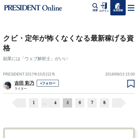
会員登録
検索
ログイン
クビ・定年が怖くなくなる最新稼げる資
格
副業には「ウェブ解析士」がいい
PRESIDENT 2017年10月2日号
2018/08/13 15:00
吉田 彩乃
+フォロー
ライター
1
4
5
6
7
8
…