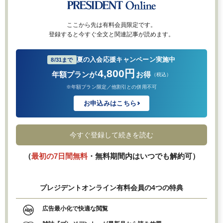
ここから先は有料会員限定です。
登録すると今すぐ全文と関連記事が読めます。
夏の入会応援キャンペーン実施中
8/31まで
4,800円
年額プランが
お得
（税込）
※年額プラン限定／他割引との併用不可
お申込みはこちら
今すぐ登録して続きを読む
（
最初の7日間無料
・無料期間内はいつでも解約可）
プレジデントオンライン有料会員の4つの特典
広告最小化で快適な閲覧