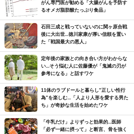
がん専門医が勧める「大腸がんを予防す
るオメガ脂肪酸たっぷり食品」
石田三成と戦っていないのに関ヶ原合戦
後に大出世...徳川家康が厚い信頼を置い
た「戦国最大の悪人」
定年後の家族との向き合い方がわからな
い...そう悩む人に佐藤優が「鬼滅の刃が
参考になる」と話すワケ
11体のラブドールと暮らし"正しい性行
為"を楽しむ...「人より人形を愛する男た
ち」が奇妙な生活を始めたワケ
「牛乳だけ」よりずっと効果的...医師
「必ず一緒に摂って」と断言、骨を強く