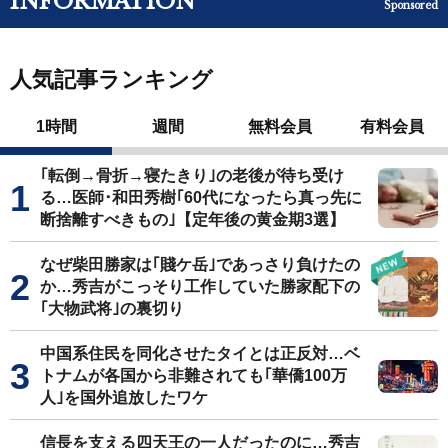
INFORMATION
Sponsored
人気記事ランキング
1時間
週間
無料会員
有料会員
｢転倒→骨折→寝たきり｣の老後が待ち受け
る…医師･和田秀樹｢60代になったら真っ先に
断捨離すべきもの｣【定年後の黄金期3選】
なぜ柴田勝家は｢賤ケ岳｣であっさり負けたの
か…秀吉がこっそり工作していた勝家配下の
｢大物武将｣の裏切り
中国系住民を同化させたタイとは正反対…ベ
トナムが各国から非難されても｢華僑100万
人｣を国外追放したワケ
信長を支える四天王の一人だったのに…秀吉