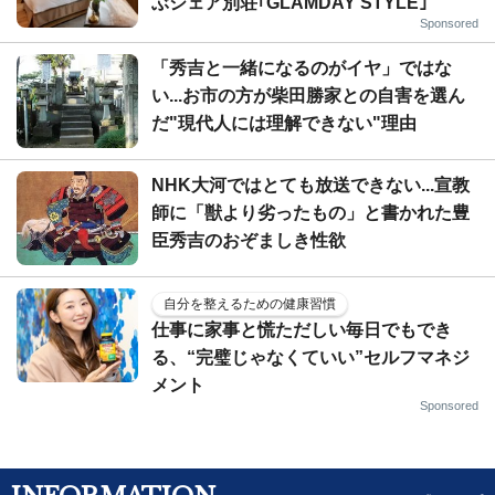
ぶシェア別荘｢GLAMDAY STYLE｣
Sponsored
「秀吉と一緒になるのがイヤ」ではな
い...お市の方が柴田勝家との自害を選ん
だ"現代人には理解できない"理由
NHK大河ではとても放送できない...宣教
師に「獣より劣ったもの」と書かれた豊
臣秀吉のおぞましき性欲
自分を整えるための健康習慣
仕事に家事と慌ただしい毎日でもでき
る、“完璧じゃなくていい”セルフマネジ
メント
Sponsored