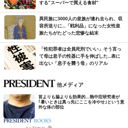
する"スーパーで買える食材"
異民族に3000人の皇族が連れ去られ、収
容所送りに...「戦利品」になった女性皇
族たちがたどった悲惨な結末
「性犯罪者は全員死刑でいい」そう言っ
て母は息子の性器に手を伸ばした...表に
出ない「息子を襲う母」のリアル
首よりも脇よりも効果的…熱中症研究者が
｢暑いときは真っ先にここを冷やせ｣という意
外な体の部位
トップページへ