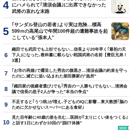
にハメられて｢清須会議｣に出席できなかった
武将の哀れな末路
｢サンダル登山の若者｣より実は危険…標高
599ｍの高尾山で年間100件超の遭難事故を起
こしている"張本人"
織田でも武田でも上杉でもない…信長より20年早く｢最初の天
下人｣になった､教科書に載らない戦国武将の名前【豊臣兄弟！
3選】
｢お市の再婚｣で露呈した秀吉の腹黒さ…清須会議の約束を守っ
たのに､滅亡に追い込まれた柴田勝家の"急所"
｢織田家の後継者選び｣でも｢秀吉の一人勝ち｣でもない…清洲会
議で信長の息子2人が争った"本当の争点"
不足すると｢うつ病｣が増え､子どものIQに影響…東大教授｢脳の
ために欠かせないスーパーにある食材｣
見た目年齢に40歳の差を生む…医師が｢太りにくい体をつくる｣
と話す1日にわずか10回の"脱ET体操"