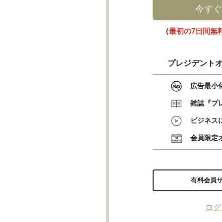
今すぐ
（
最初の7日間無
プレジデントオ
広告最小
雑誌『プ
ビジネス
会員限定
有料会員
ログ