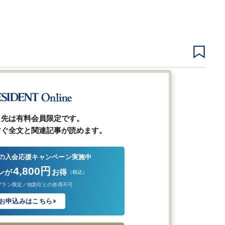
3
4
5
8
…
次ページ
ら先は有料会員限定です。
すぐ全文と関連記事が読めます。
の入会応援キャンペーン実施中
4,800円
ンが
お得
（税込）
プラン限定／他割引との併用不可
お申込みはこちら