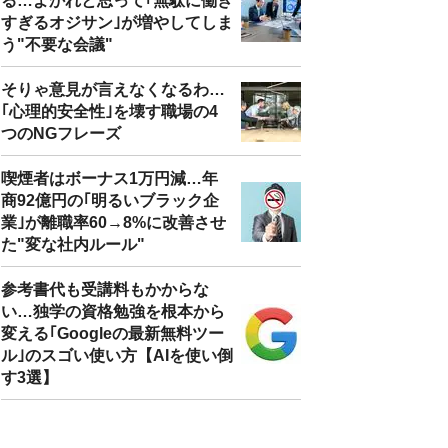
る…よかれと思って｢無駄に働き
すぎるオジサン｣が増やしてしま
う"不要な会議"
そりゃ意見が言えなくなるわ…
｢心理的安全性｣を壊す職場の4
つのNGフレーズ
喫煙者はボーナス1万円減…年
商92億円の｢明るいブラック企
業｣が離職率60→8%に改善させ
た"変な社内ルール"
参考書代も受講料もかからな
い…独学の資格勉強を根本から
変える｢Googleの最新無料ツー
ル｣のスゴい使い方【AIを使い倒
す3選】