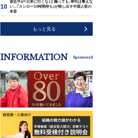
習近平が｢日本に行くな｣と煽っても､寿司は奪えな
い…｢スシロー14時間待ち｣が映し出す中国人客の
本音
もっと見る
INFORMATION
Sponsored