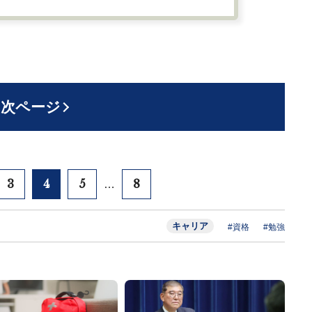
次ページ
3
4
5
8
…
キャリア
#資格
#勉強