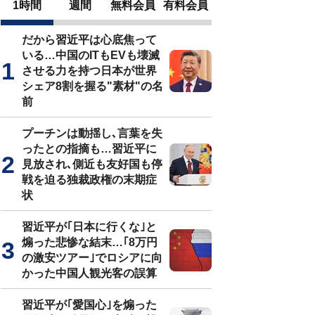
1時間
週間
無料会員
有料会員
だから習近平は心底焦って
いる…中国のITもEVも壊滅
させる力を持つ日本が世界
シェア8割を握る"素材"の名
前
プーチンは動揺し､言葉を失
ったとの指摘も…習近平に
見放され､側近も友好国も停
戦を迫る独裁政権の末期症
状
習近平が｢日本に行くな｣と
煽った悲惨な結末…｢8万円
の激安ツアー｣でロシアに向
かった中国人観光客の誤算
習近平が｢愛国心｣を煽った