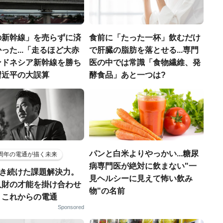
の新幹線」を売らずに済
食前に「たった一杯」飲むだけ
った...「走るほど大赤
で肝臓の脂肪を落とせる...専門
ンドネシア新幹線を勝ち
医の中では常識「食物繊維、発
習近平の大誤算
酵食品」あと一つは?
パンと白米よりやっかい...糖尿
5周年の電通が描く未来
病専門医が絶対に飲まない"一
磨き続けた課題解決力。
見ヘルシーに見えて怖い飲み
人財の才能を掛け合わせ
物"の名前
、これからの電通
Sponsored