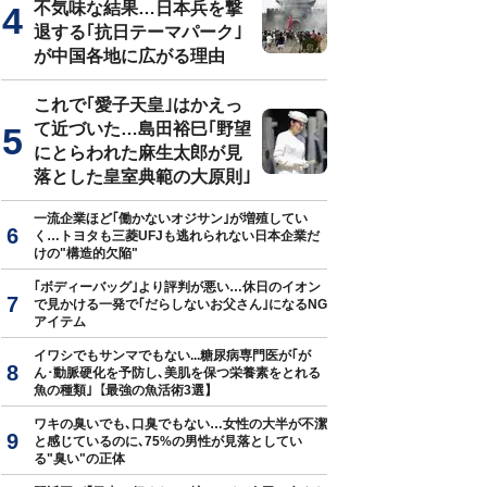
不気味な結果…日本兵を撃
退する｢抗日テーマパーク｣
が中国各地に広がる理由
これで｢愛子天皇｣はかえっ
て近づいた…島田裕巳｢野望
にとらわれた麻生太郎が見
落とした皇室典範の大原則｣
一流企業ほど｢働かないオジサン｣が増殖してい
く…トヨタも三菱UFJも逃れられない日本企業だ
けの"構造的欠陥"
｢ボディーバッグ｣より評判が悪い…休日のイオン
で見かける一発で｢だらしないお父さん｣になるNG
アイテム
イワシでもサンマでもない...糖尿病専門医が｢が
ん･動脈硬化を予防し､美肌を保つ栄養素をとれる
魚の種類｣【最強の魚活術3選】
ワキの臭いでも､口臭でもない…女性の大半が不潔
と感じているのに､75%の男性が見落としてい
る"臭い"の正体