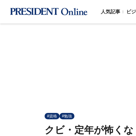
人気記事
ビジ
#資格
#勉強
クビ・定年が怖くな