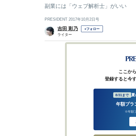
副業には「ウェブ解析士」がいい
PRESIDENT 2017年10月2日号
吉田 彩乃
+フォロー
ライター
1
2
前ページ
ここか
登録すると今
夏
8/31まで
年額プラ
※年額