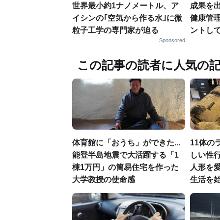
世界最小約1ナノメートル、ア
成果を
イシンの｢空気から作る水｣に微
健康管
粒子工学の専門家が迫る
ントし
Sponsored
この記事の読者に人気の
体育館に「おうち」ができた...
11体の
能登半島地震で大活躍する「1
しい性行
棟1万円」の簡易住宅を作った
人形を
大学教授の使命感
生活を