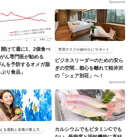
Sponsored
開けて週に1、2個食べ
専用デスクが細やかにサポート
..がん専門医が勧める
ビジネスリーダーのための安ら
がんを予防するオメガ脂
ぎの空間…都心を離れて軽井沢
っぷり食品」
の「シェア別荘」へ！
Sponsored
カルシウムでもビタミンCでも
える運動と栄養の整え方
ない...骨密度と認知機能に直結