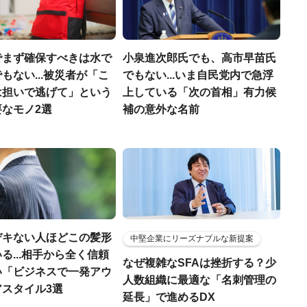
でまず確保すべきは水で
小泉進次郎氏でも、高市早苗氏
もない...被災者が「こ
でもない...いま自民党内で急浮
は担いで逃げて」という
上している「次の首相」有力候
なモノ2選
補の意外な名前
デキない人ほどこの髪形
中堅企業にリーズナブルな新提案
る...相手から全く信頼
なぜ複雑なSFAは挫折する？少
い「ビジネスで一発アウ
人数組織に最適な「名刺管理の
アスタイル3選
延長」で進めるDX