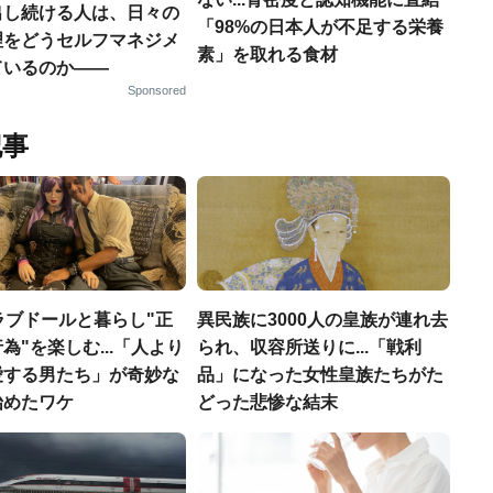
出し続ける人は、日々の
「98%の日本人が不足する栄養
理をどうセルフマネジメ
素」を取れる食材
ているのか——
Sponsored
記事
ラブドールと暮らし"正
異民族に3000人の皇族が連れ去
為"を楽しむ...「人より
られ、収容所送りに...「戦利
愛する男たち」が奇妙な
品」になった女性皇族たちがた
始めたワケ
どった悲惨な結末