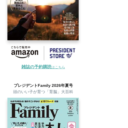
雑誌の予約購読
はこちら
プレジデントFamily 2026年夏号
頭のいい子が育つ「育脳」大百科