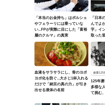
「本当のお金持ち」はポルシェ
「日本
やフェラーリには乗っていな
んでよか
い...FPが実際に目にした「富裕
字」イ
層のクルマ」の真実
取った
血液をサラサラにし、骨のヨボ
創業12
ヨボ化を防ぐ...大さじ1杯入れる
125年
だけで「納豆の真の力」が引き
多様な
出せる液体の名前
て挑む