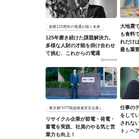
大地震
創業125周年の電通が描く未来
も食料で
125年磨き続けた課題解決力。
れだけ
多様な人財の才能を掛け合わせ
最も重要
て挑む、これからの電通
Sponsored
仕事の
東京都｢HTT取組推進宣言企業｣
をしてい
リサイクル企業が節電・発電・
されな
蓄電を実践、社員のやる気と営
ト」ヘ
業力も向上！