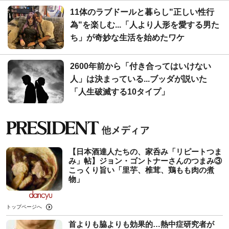
11体のラブドールと暮らし"正しい性行
為"を楽しむ...「人より人形を愛する男た
ち」が奇妙な生活を始めたワケ
2600年前から「付き合ってはいけない
人」は決まっている...ブッダが説いた
「人生破滅する10タイプ」
【日本酒達人たちの、家呑み「リピートつま
み」帖】ジョン・ゴントナーさんのつまみ③
こっくり旨い「里芋、椎茸、鶏もも肉の煮
物」
トップページへ
首よりも脇よりも効果的…熱中症研究者が