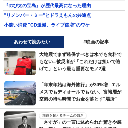
『のび太の宝島』が歴代最高になった理由
"リメンバー・ミー"とドラえもんの共通点
小遣い消費 "CD激減、ライブ倍増"のワケ
あわせて読みたい
#映画の記事
大地震でまず確保すべきは水でも食料で
もない...被災者が「これだけは担いで逃
げて」という最も重要なモノ2選
「年末年始は海外旅行」が30%増...エル
メスでもディオールでもない、富裕層が
空港の待ち時間でお金を落とす"場所"
期待を超えるチームの強さ
「さすが」の一言に込められた驚きや感