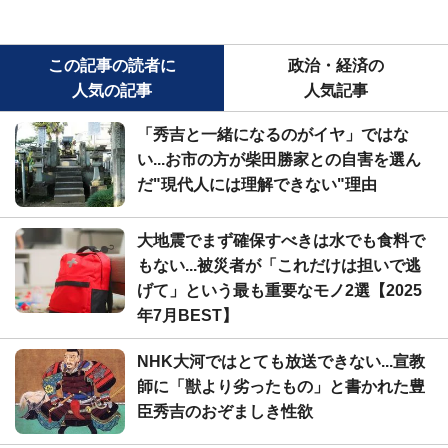
この記事の読者に
政治・経済の
人気の記事
人気記事
「秀吉と一緒になるのがイヤ」ではな
い...お市の方が柴田勝家との自害を選ん
だ"現代人には理解できない"理由
大地震でまず確保すべきは水でも食料で
もない...被災者が「これだけは担いで逃
げて」という最も重要なモノ2選【2025
年7月BEST】
NHK大河ではとても放送できない...宣教
師に「獣より劣ったもの」と書かれた豊
臣秀吉のおぞましき性欲