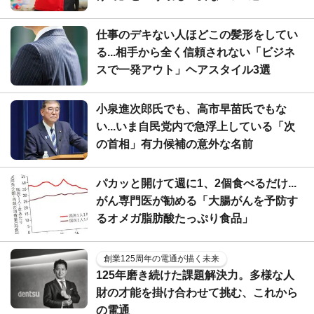
仕事のデキない人ほどこの髪形をしてい
る...相手から全く信頼されない「ビジネ
スで一発アウト」ヘアスタイル3選
小泉進次郎氏でも、高市早苗氏でもな
い...いま自民党内で急浮上している「次
の首相」有力候補の意外な名前
パカッと開けて週に1、2個食べるだけ...
がん専門医が勧める「大腸がんを予防す
るオメガ脂肪酸たっぷり食品」
創業125周年の電通が描く未来
125年磨き続けた課題解決力。多様な人
財の才能を掛け合わせて挑む、これから
の電通