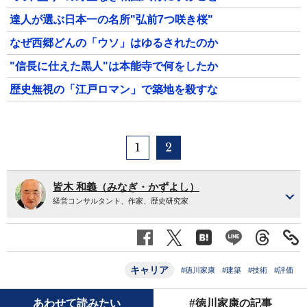
達人が選ぶ日本一の名所"弘前7つ咲き桜"
なぜ西郷どんの「ウソ」はゆるされたのか
"信長に仕えた黒人"は本能寺で何をしたか
歴史無視の「江戸ロマン」で築地を殺すな
1
2
皆木 和義（みなぎ・かずよし）
経営コンサルタント、作家、歴史研究家
キャリア
#徳川家康
#建築
#技術
#評価
あわせて読みたい
#徳川家康の記事