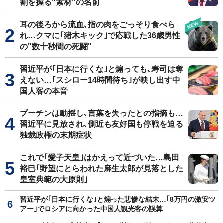
割を握る"素材"の名前
耳の後ろから流血､指の肉をごっそり食べら
れ…クマに｢猪木キック｣で応戦した36歳男性
の"数十秒間の死闘"
習近平が｢日本に行くな｣と煽っても､寿司は奪
えない…｢スシロー14時間待ち｣が映し出す中
国人客の本音
プーチンは動揺し､言葉を失ったとの指摘も…
習近平に見放され､側近も友好国も停戦を迫る
独裁政権の末期症状
これで｢愛子天皇｣はかえって近づいた…島田
裕巳｢野望にとらわれた麻生太郎が見落とした
皇室典範の大原則｣
習近平が｢日本に行くな｣と煽った悲惨な結末…｢8万円の激安ツ
アー｣でロシアに向かった中国人観光客の誤算