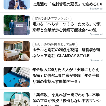
に最適な「名刺管理の延長」で進めるDX
Sponsored
官民で挑むHTTアクション
電力を「へらす・つくる・ためる」で東
京都と企業が歩む持続可能社会への道
Sponsored
新しい形の福利厚生として活用
ホテルと別荘の利点を凝縮…経営者が選
ぶシェア別荘｢GLAMDAY STYLE｣
Sponsored
年金収入200万円の人が「実際にもらえ
る額」に愕然...専門家が警鐘「年金手取
り減の実態示す衝撃データ」
「築年数」を見れば一発でわかる...不動
産のプロが伝授「後悔しない中古マンシ