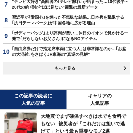
"テレビ大好き"高齢者の｢テレビ離れ｣が始まった…10代後半～
20代の約7割が"ほぼ見ない"衝撃の最新データ
習近平が｢愛国心｣を煽った不気味な結果…日本兵を撃退する
｢抗日テーマパーク｣が中国各地に広がる理由
｢ボディーバッグ｣より評判が悪い…休日のイオンで見かける一
発で｢だらしないお父さん｣になるNGアイテム
｢自由席券だけで指定席車両に立つ人｣は非常識なのか…｢お盆
の大混雑｣をさばくJR東海の"真逆の見解"
もっと見る
この記事の読者に
キャリアの
人気の記事
人気記事
大地震でまず確保すべきは水でも食料で
もない...被災者が「これだけは担いで逃
げて」という最も重要なモノ2選