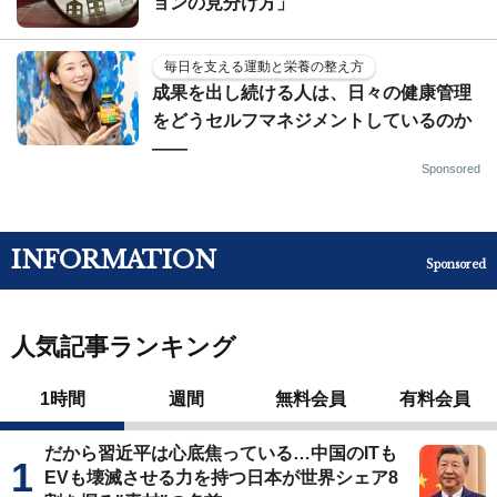
ョンの見分け方」
毎日を支える運動と栄養の整え方
成果を出し続ける人は、日々の健康管理
をどうセルフマネジメントしているのか
——
Sponsored
INFORMATION
Sponsored
人気記事ランキング
1時間
週間
無料会員
有料会員
だから習近平は心底焦っている…中国のITも
EVも壊滅させる力を持つ日本が世界シェア8