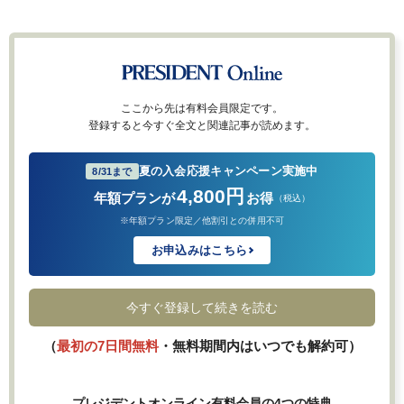
ここから先は有料会員限定です。
登録すると今すぐ全文と関連記事が読めます。
夏の入会応援キャンペーン実施中
8/31まで
4,800円
年額プランが
お得
（税込）
※年額プラン限定／他割引との併用不可
お申込みはこちら
今すぐ登録して続きを読む
（
最初の7日間無料
・無料期間内はいつでも解約可）
プレジデントオンライン有料会員の4つの特典