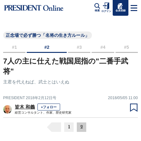
会員登録
検索
ログイン
正念場で必ず勝つ「名将の生き方ルール」
#1
#2
#3
#4
#5
7人の主に仕えた戦国屈指の"二番手武
将"
主君を代えねば、武士とはいえぬ
PRESIDENT 2018年2月12日号
2018/05/05 11:00
皆木 和義
+フォロー
経営コンサルタント、作家、歴史研究家
1
2