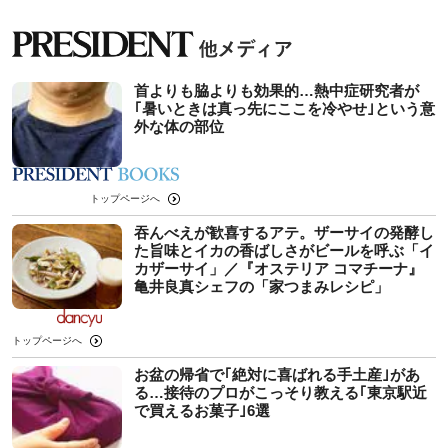
首よりも脇よりも効果的…熱中症研究者が
｢暑いときは真っ先にここを冷やせ｣という意
外な体の部位
トップページへ
吞んべえが歓喜するアテ。ザーサイの発酵し
た旨味とイカの香ばしさがビールを呼ぶ「イ
カザーサイ」／『オステリア コマチーナ』
⻲井良真シェフの「家つまみレシピ」
トップページへ
お盆の帰省で｢絶対に喜ばれる手土産｣があ
る…接待のプロがこっそり教える｢東京駅近
で買えるお菓子｣6選