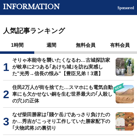
INFORMATION
Sponsored
人気記事ランキング
1時間
週間
無料会員
有料会員
そりゃ本能寺を襲いたくなるわ…古城探訪家
が岐阜に2つある｢あけち城｣を訪ね実感し
た"光秀→信長の恨み"【豊臣兄弟！3選】
住民2万人が街を捨てた…スマホにも電気自動
車にも欠かせない銅を生む世界最大の｢人殺し
の穴｣の正体
なぜ柴田勝家は｢賤ケ岳｣であっさり負けたの
か…秀吉がこっそり工作していた勝家配下の
｢大物武将｣の裏切り