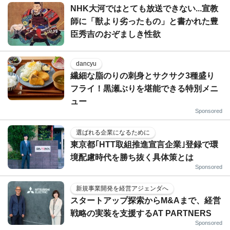
NHK大河ではとても放送できない...宣教
師に「獣より劣ったもの」と書かれた豊
臣秀吉のおぞましき性欲
dancyu
繊細な脂のりの刺身とサクサク3種盛り
フライ！黒瀬ぶりを堪能できる特別メニ
ュー
Sponsored
選ばれる企業になるために
東京都｢HTT取組推進宣言企業｣登録で環
境配慮時代を勝ち抜く具体策とは
Sponsored
新規事業開発を経営アジェンダへ
スタートアップ探索からM&Aまで、経営
戦略の実装を支援するAT PARTNERS
Sponsored