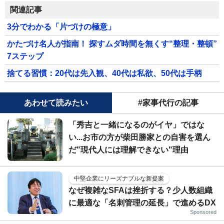
関連記事
3分でわかる「片づけの極意」
かたづけ名人が指南！ 探すムダ時間を無くす“整理・整頓”
7ステップ
捨てる習慣：20代は先入観、40代は私欲、50代は手柄
あわせて読みたい
#家事代行の記事
「秀吉と一緒になるのがイヤ」ではな
い...お市の方が柴田勝家との自害を選ん
だ"現代人には理解できない"理由
中堅企業にリーズナブルな新提案
なぜ複雑なSFAは挫折する？少人数組織
に最適な「名刺管理の延長」で進めるDX
Sponsored