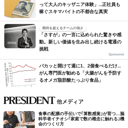
って大人のキッザニア体験」...正社員も
稼ぐスキマバイトの不都合な真実
期待を超えるチームの強さ
「さすが」の一言に込められた驚きや感
動。新しい価値を生み出し続ける電通の
挑戦
Sponsored
パカッと開けて週に1、2個食べるだけ...
がん専門医が勧める「大腸がんを予防す
るオメガ脂肪酸たっぷり食品」
食事の配膳の手伝いで｢算数感覚｣が育つ…脳
科学者イチオシ｢家庭で数の概念に触れる｣機
会のつくり方