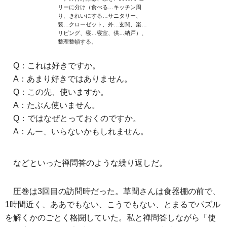
リーに分け（食べる…キッチン周
り、きれいにする…サニタリー、
装…クローゼット、外…玄関、楽…
リビング、寝…寝室、供…納戸）、
整理整頓する。
Q：これは好きですか。
A：あまり好きではありません。
Q：この先、使いますか。
A：たぶん使いません。
Q：ではなぜとっておくのですか。
A：んー、いらないかもしれません。
などといった禅問答のような繰り返しだ。
圧巻は3回目の訪問時だった。草間さんは食器棚の前で、
1時間近く、ああでもない、こうでもない、とまるでパズル
を解くかのごとく格闘していた。私と禅問答しながら「使