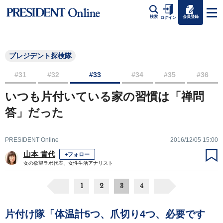
会員登録
検索
ログイン
プレジデント探検隊
#31
#32
#33
#34
#35
#36
いつも片付いている家の習慣は「禅問
答」だった
PRESIDENT Online
2016/12/05 15:00
山本 貴代
+フォロー
女の欲望ラボ代表、女性生活アナリスト
1
2
3
4
片付け隊「体温計5つ、爪切り4つ、必要です