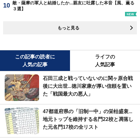
敵・薩摩の軍人と結婚したか...親友に吐露した本音【風、薫る
３選】
もっと見る
この記事の読者に
ライフの
人気の記事
人気記事
石田三成と戦っていないのに関ヶ原合戦
後に大出世...徳川家康が厚い信頼を置い
た「戦国最大の悪人」
47都道府県の「旧制一中」の栄枯盛衰...
地元トップを維持する名門22校と凋落し
た元名門17校の全リスト