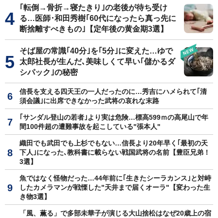
｢転倒→骨折→寝たきり｣の老後が待ち受け
る…医師･和田秀樹｢60代になったら真っ先に
断捨離すべきもの｣【定年後の黄金期3選】
そば屋の常識｢40分｣を｢5分｣に変えた…ゆで
太郎社長が生んだ､美味しくて早い｢儲かるダ
シパック｣の秘密
信長を支える四天王の一人だったのに…秀吉にハメられて｢清
須会議｣に出席できなかった武将の哀れな末路
｢サンダル登山の若者｣より実は危険…標高599ｍの高尾山で年
間100件超の遭難事故を起こしている"張本人"
織田でも武田でも上杉でもない…信長より20年早く｢最初の天
下人｣になった､教科書に載らない戦国武将の名前【豊臣兄弟！
3選】
魚ではなく怪物だった…44年前に｢生きたシーラカンス｣と対峙
したカメラマンが戦慄した"天井まで届くオーラ"【変わった生
き物3選】
「風、薫る」で多部未華子が演じる大山捨松はなぜ20歳上の宿