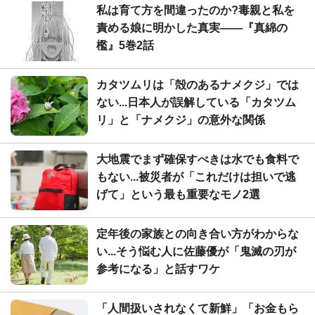
私は育て方を間違ったのか?毒親と私を
責める娘に明かした真実――『真綿の
檻』5巻2話
カタツムリは「殻のあるナメクジ」では
ない...日本人が誤解している「カタツム
リ」と「ナメクジ」の意外な関係
大地震でまず確保すべきは水でも食料で
もない...被災者が「これだけは担いで逃
げて」という最も重要なモノ2選
定年後の家族との向き合い方がわからな
い...そう悩む人に佐藤優が「鬼滅の刃が
参考になる」と話すワケ
「人間扱いされなくて新鮮」「お金もら