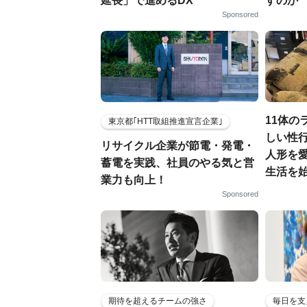
延長」で進めるDX
すのか
Sponsored
11体の
東京都｢HTT取組推進宣言企業｣
しい性行
リサイクル企業が節電・発電・
人形を
蓄電を実践、社員のやる気と営
生活を
業力も向上！
Sponsored
期待を超えるチームの強さ
毎日を支