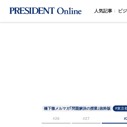
人気記事
ビジ
橋下徹メルマガ｢問題解決の授業｣抜粋版
#東京
#26
#27
#