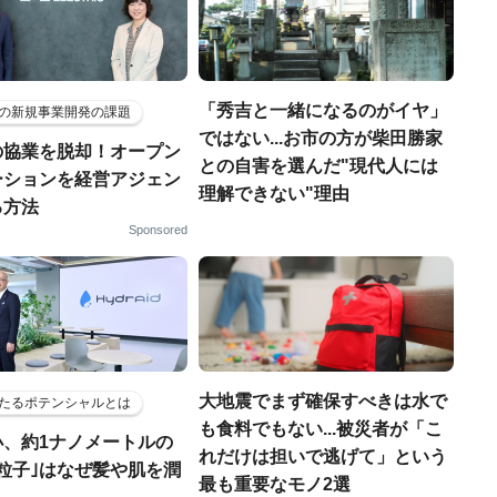
「秀吉と一緒になるのがイヤ」
の新規事業開発の課題
ではない...お市の方が柴田勝家
の協業を脱却！オープン
との自害を選んだ"現代人には
ーションを経営アジェン
理解できない"理由
る方法
Sponsored
大地震でまず確保すべきは水で
たるポテンシャルとは
も食料でもない...被災者が「こ
小、約1ナノメートルの
れだけは担いで逃げて」という
粒子｣はなぜ髪や肌を潤
最も重要なモノ2選