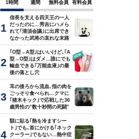
1時間
週間
無料会員
有料会員
信長を支える四天王の一人
だったのに…秀吉にハメら
れて｢清須会議｣に出席でき
なかった武将の哀れな末路
｢O型→A型｣はいいけど､｢A
型→O型｣はダメ…誰にでも
輸血できる｢万能血液｣の最
後の落とし穴
耳の後ろから流血､指の肉を
ごっそり食べられ…クマに
｢猪木キック｣で応戦した36
歳男性の"数十秒間の死闘"
額に貼る｢熱を冷ますシー
ト｣でも､首にかける｢ネック
クーラー｣でもない…熱中症