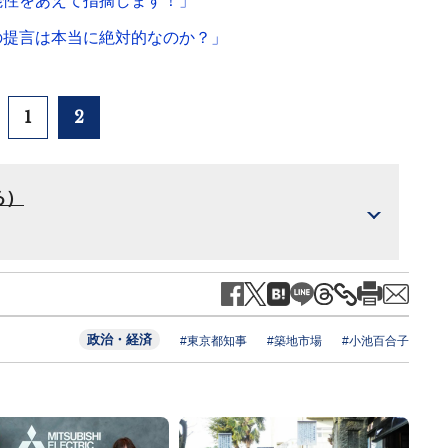
能性をあえて指摘します！」
の提言は本当に絶対的なのか？」
1
2
る）
政治・経済
#東京都知事
#築地市場
#小池百合子