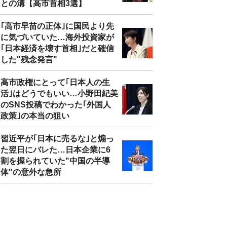
との溝【高市首相3選】
｢高市早苗の正体｣に国民より先
に気づいていた…海外投資家が
｢日本経済を壊す首相｣だと確信
した"残念発言"
高市政権にとって｢日本人の生
活｣はどうでもいい…小野田紀美
のSNS投稿でわかった｢外国人
政策｣の本当の狙い
習近平が｢日本に売るな｣と煽っ
た翌日にバレた…日本企業に6
割を握られていた"中国の半導
体"の意外な急所