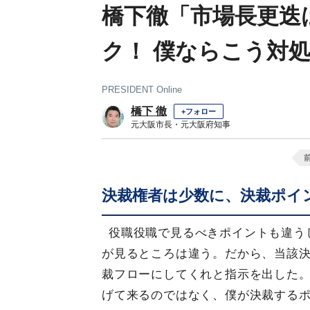
橋下徹「市場長更迭
ク！ 僕ならこう対
PRESIDENT Online
橋下 徹
+フォロー
元大阪市長・元大阪府知事
決裁権者は少数に、決裁ポイ
役職役職で見るべきポイントも違う
が見るところは違う。だから、当該
裁フローにしてくれと指示を出した
げて来るのではなく、僕が決裁する