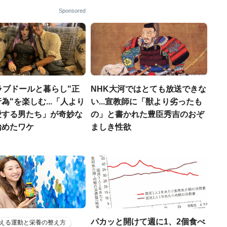
Sponsored
ラブドールと暮らし"正
NHK大河ではとても放送できな
為"を楽しむ...「人より
い...宣教師に「獣より劣ったも
愛する男たち」が奇妙な
の」と書かれた豊臣秀吉のおぞ
始めたワケ
ましき性欲
パカッと開けて週に1、2個食べ
える運動と栄養の整え方