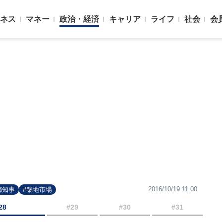
ネス
マネー
政治・経済
キャリア
ライフ
社会
会
2016/10/19 11:00
都知事
#築地市場
28
#29
#30
#31