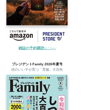
雑誌の予約購読
はこちら
プレジデントFamily 2026年夏号
頭のいい子が育つ「育脳」大百科