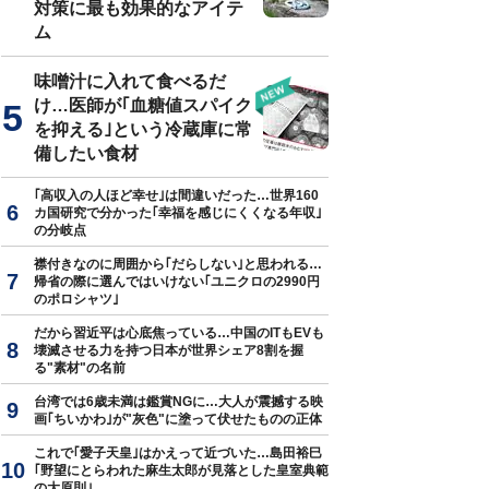
対策に最も効果的なアイテ
ム
味噌汁に入れて食べるだ
け…医師が｢血糖値スパイク
を抑える｣という冷蔵庫に常
備したい食材
｢高収入の人ほど幸せ｣は間違いだった…世界160
カ国研究で分かった｢幸福を感じにくくなる年収｣
の分岐点
襟付きなのに周囲から｢だらしない｣と思われる…
帰省の際に選んではいけない｢ユニクロの2990円
のポロシャツ｣
だから習近平は心底焦っている…中国のITもEVも
壊滅させる力を持つ日本が世界シェア8割を握
る"素材"の名前
台湾では6歳未満は鑑賞NGに…大人が震撼する映
画｢ちいかわ｣が"灰色"に塗って伏せたものの正体
これで｢愛子天皇｣はかえって近づいた…島田裕巳
｢野望にとらわれた麻生太郎が見落とした皇室典範
の大原則｣