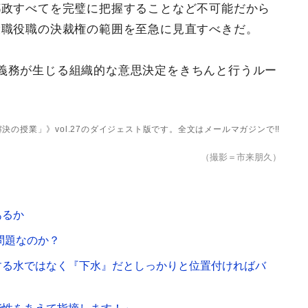
都政すべてを完璧に把握することなど不可能だから
役職役職の決裁権の範囲を至急に見直すべきだ。
義務が生じる組織的な意思決定をきちんと行うルー
の授業」》vol.27のダイジェスト版です。全文はメールマガジンで!!
（撮影＝市来朋久）
あるか
問題なのか？
する水ではなく『下水』だとしっかりと位置付ければバ