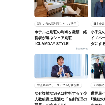
新しい形の福利厚生として活用
日本企業
ホテルと別荘の利点を凝縮…経
小手先
営者が選ぶシェア別荘
イノベ
｢GLAMDAY STYLE｣
ダにす
Sponsored
中堅企業にリーズナブルな新提案
その秘め
なぜ複雑なSFAは挫折する？少
世界最
人数組織に最適な「名刺管理の
｢微細水