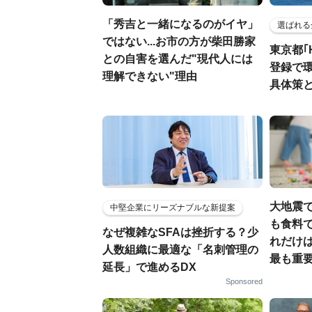
「秀吉と一緒になるのがイヤ」
選ばれる
ではない...お市の方が柴田勝家
東京都｢
との自害を選んだ"現代人には
登録で
理解できない"理由
具体策
大地震
中堅企業にリーズナブルな新提案
も食料で
なぜ複雑なSFAは挫折する？少
れだけ
人数組織に最適な「名刺管理の
最も重要
延長」で進めるDX
Sponsored