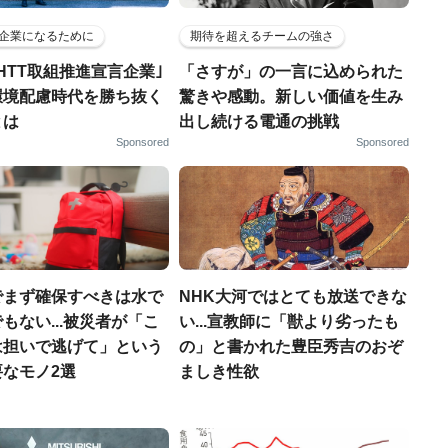
企業になるために
期待を超えるチームの強さ
HTT取組推進宣言企業｣
「さすが」の一言に込められた
環境配慮時代を勝ち抜く
驚きや感動。新しい価値を生み
とは
出し続ける電通の挑戦
Sponsored
Sponsored
でまず確保すべきは水で
NHK大河ではとても放送できな
もない...被災者が「こ
い...宣教師に「獣より劣ったも
は担いで逃げて」という
の」と書かれた豊臣秀吉のおぞ
なモノ2選
ましき性欲