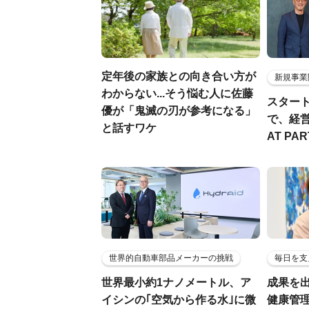
定年後の家族との向き合い方が
新規事業
わからない...そう悩む人に佐藤
スター
優が「鬼滅の刃が参考になる」
で、経
と話すワケ
AT PA
世界的自動車部品メーカーの挑戦
毎日を支
世界最小約1ナノメートル、ア
成果を
イシンの｢空気から作る水｣に微
健康管