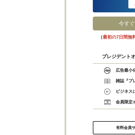
今すぐ
（
最初の7日間無
プレジデントオ
広告最小
雑誌『プ
ビジネス
会員限定
有料会員