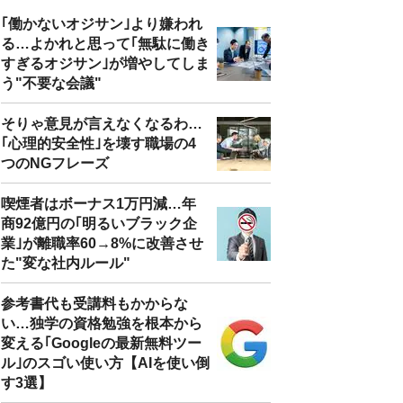
｢働かないオジサン｣より嫌われ
る…よかれと思って｢無駄に働き
すぎるオジサン｣が増やしてしま
う"不要な会議"
そりゃ意見が言えなくなるわ…
｢心理的安全性｣を壊す職場の4
つのNGフレーズ
喫煙者はボーナス1万円減…年
商92億円の｢明るいブラック企
業｣が離職率60→8%に改善させ
た"変な社内ルール"
参考書代も受講料もかからな
い…独学の資格勉強を根本から
変える｢Googleの最新無料ツー
ル｣のスゴい使い方【AIを使い倒
す3選】