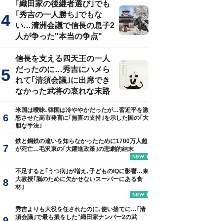
｢織田家の後継者選び｣でも
｢秀吉の一人勝ち｣でもな
い…清洲会議で信長の息子2
人が争った"本当の争点"
信長を支える四天王の一人
だったのに…秀吉にハメら
れて｢清須会議｣に出席でき
なかった武将の哀れな末路
米国は曖昧､韓国は冷ややかだったが…習近平を激
怒させた高市発言に｢無言の支持｣を示した国の｢大
胆な手法｣
鉄と鋼鉄の違いを知らなかったために1700万人超
が死亡…毛沢東の｢大躍進政策｣の悲劇的結末
不足すると｢うつ病｣が増え､子どものIQに影響…東
大教授｢脳のために欠かせないスーパーにある食
材｣
秀吉よりも大役を任されたのに､使い捨てに…｢清
須会議｣で最も損をした"織田家ナンバー2の武