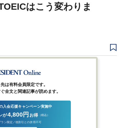
TOEICはこう変わりま
1
2
前ページ
ら先は有料会員限定です。
すぐ全文と関連記事が読めます。
の入会応援キャンペーン実施中
4,800円
ンが
お得
（税込）
プラン限定／他割引との併用不可