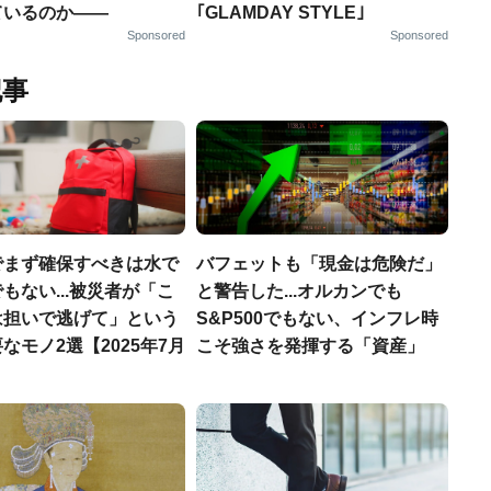
ているのか——
｢GLAMDAY STYLE｣
Sponsored
Sponsored
記事
でまず確保すべきは水で
バフェットも「現金は危険だ」
もない...被災者が「こ
と警告した...オルカンでも
は担いで逃げて」という
S&P500でもない、インフレ時
なモノ2選【2025年7月
こそ強さを発揮する「資産」