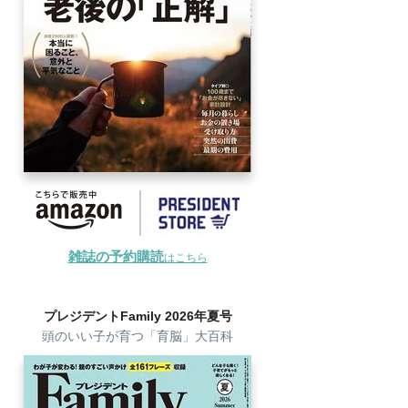
雑誌の予約購読
はこちら
プレジデントFamily 2026年夏号
頭のいい子が育つ「育脳」大百科