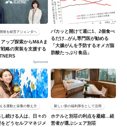
パカッと開けて週に1、2個食べ
開発を経営アジェンダへ
るだけ...がん専門医が勧める
トアップ探索からM&Aま
「大腸がんを予防するオメガ脂
営戦略の実装を支援する
肪酸たっぷり食品」
RTNERS
Sponsored
える運動と栄養の整え方
新しい形の福利厚生として活用
出し続ける人は、日々の
ホテルと別荘の利点を凝縮…経
理をどうセルフマネジメ
営者が選ぶシェア別荘