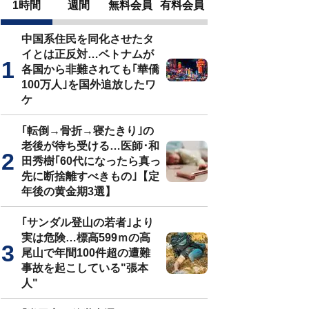
1時間
週間
無料会員
有料会員
中国系住民を同化させたタ
イとは正反対…ベトナムが
各国から非難されても｢華僑
100万人｣を国外追放したワ
ケ
｢転倒→骨折→寝たきり｣の
老後が待ち受ける…医師･和
田秀樹｢60代になったら真っ
先に断捨離すべきもの｣【定
年後の黄金期3選】
｢サンダル登山の若者｣より
実は危険…標高599ｍの高
尾山で年間100件超の遭難
事故を起こしている"張本
人"