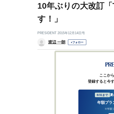
10年ぶりの大改訂「
す！」
PRESIDENT 2015年12月14日号
渡辺 一朗
+フォロー
ここか
登録すると今
夏
8/31まで
年額プラ
※年額