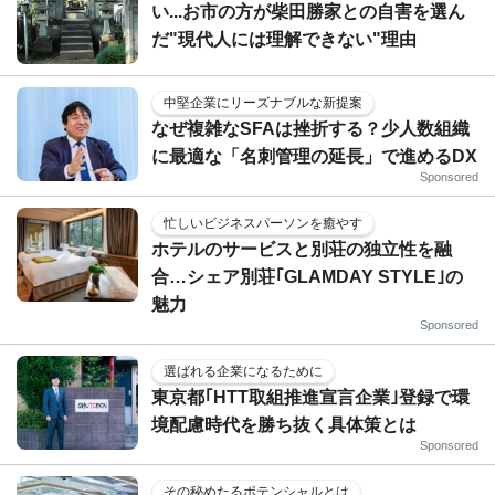
い...お市の方が柴田勝家との自害を選ん
だ"現代人には理解できない"理由
中堅企業にリーズナブルな新提案
なぜ複雑なSFAは挫折する？少人数組織
に最適な「名刺管理の延長」で進めるDX
Sponsored
忙しいビジネスパーソンを癒やす
ホテルのサービスと別荘の独立性を融
合…シェア別荘｢GLAMDAY STYLE｣の
魅力
Sponsored
選ばれる企業になるために
東京都｢HTT取組推進宣言企業｣登録で環
境配慮時代を勝ち抜く具体策とは
Sponsored
その秘めたるポテンシャルとは