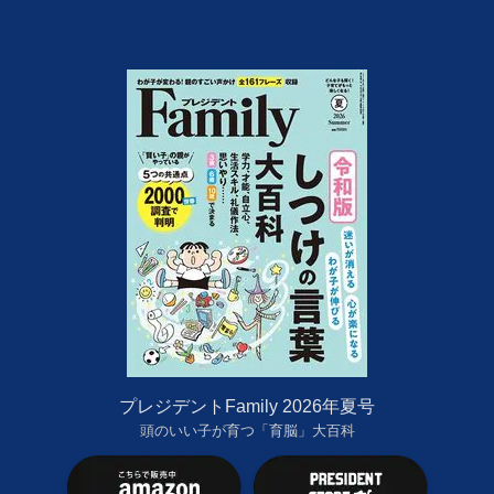
プレジデントFamily 2026年夏号
頭のいい子が育つ「育脳」大百科