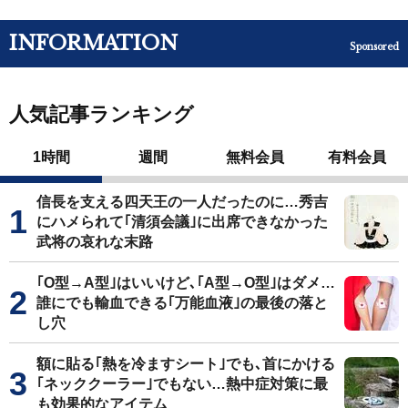
INFORMATION
Sponsored
人気記事ランキング
1時間
週間
無料会員
有料会員
信長を支える四天王の一人だったのに…秀吉
にハメられて｢清須会議｣に出席できなかった
武将の哀れな末路
｢O型→A型｣はいいけど､｢A型→O型｣はダメ…
誰にでも輸血できる｢万能血液｣の最後の落と
し穴
額に貼る｢熱を冷ますシート｣でも､首にかける
｢ネッククーラー｣でもない…熱中症対策に最
も効果的なアイテム