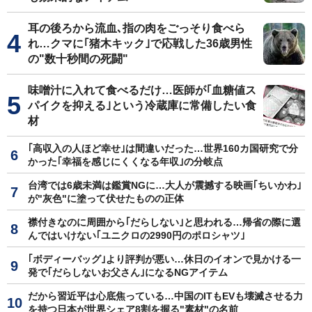
耳の後ろから流血､指の肉をごっそり食べら
れ…クマに｢猪木キック｣で応戦した36歳男性
の"数十秒間の死闘"
味噌汁に入れて食べるだけ…医師が｢血糖値ス
パイクを抑える｣という冷蔵庫に常備したい食
材
｢高収入の人ほど幸せ｣は間違いだった…世界160カ国研究で分
かった｢幸福を感じにくくなる年収｣の分岐点
台湾では6歳未満は鑑賞NGに…大人が震撼する映画｢ちいかわ｣
が"灰色"に塗って伏せたものの正体
襟付きなのに周囲から｢だらしない｣と思われる…帰省の際に選
んではいけない｢ユニクロの2990円のポロシャツ｣
｢ボディーバッグ｣より評判が悪い…休日のイオンで見かける一
発で｢だらしないお父さん｣になるNGアイテム
だから習近平は心底焦っている…中国のITもEVも壊滅させる力
を持つ日本が世界シェア8割を握る"素材"の名前