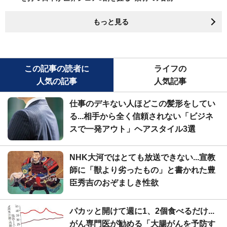
もっと見る
この記事の読者に
ライフの
人気の記事
人気記事
仕事のデキない人ほどこの髪形をしてい
る...相手から全く信頼されない「ビジネ
スで一発アウト」ヘアスタイル3選
NHK大河ではとても放送できない...宣教
師に「獣より劣ったもの」と書かれた豊
臣秀吉のおぞましき性欲
パカッと開けて週に1、2個食べるだけ...
がん専門医が勧める「大腸がんを予防す