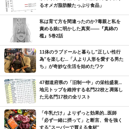
るオメガ脂肪酸たっぷり食品」
私は育て方を間違ったのか?毒親と私を
責める娘に明かした真実――『真綿の
檻』5巻2話
11体のラブドールと暮らし"正しい性行
為"を楽しむ...「人より人形を愛する男た
ち」が奇妙な生活を始めたワケ
47都道府県の「旧制一中」の栄枯盛衰...
地元トップを維持する名門22校と凋落し
た元名門17校の全リスト
「牛乳だけ」よりずっと効果的...医師
「必ず一緒に摂って」と断言、骨を強く
する"スーパーで買える食材"