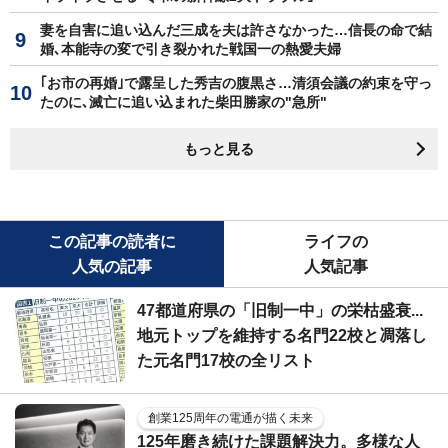
妻を自害に追い込んだ三成を夫は許さなかった…信長の命で結
婚､本能寺の変で引き裂かれた戦国一の熱愛夫婦
｢お市の再婚｣で露呈した秀吉の腹黒さ…清須会議の約束を守っ
たのに､滅亡に追い込まれた柴田勝家の"急所"
もっと見る
この記事の読者に
ライフの
人気の記事
人気記事
47都道府県の「旧制一中」の栄枯盛衰...
地元トップを維持する名門22校と凋落し
た元名門17校の全リスト
創業125周年の電通が描く未来
125年磨き続けた課題解決力。多様な人