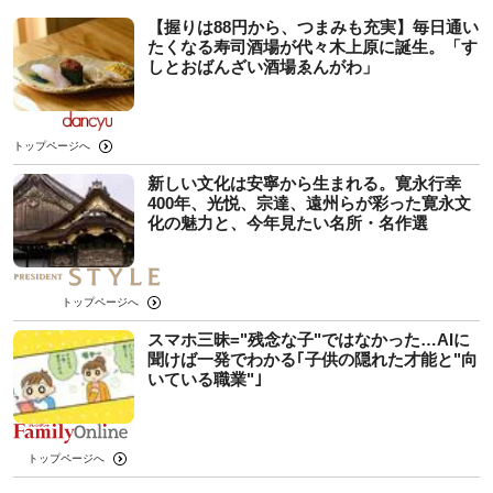
【握りは88円から、つまみも充実】毎日通い
たくなる寿司酒場が代々木上原に誕生。「す
しとおばんざい酒場ゑんがわ」
トップページへ
新しい文化は安寧から生まれる。寛永行幸
400年、光悦、宗達、遠州らが彩った寛永文
化の魅力と、今年見たい名所・名作選
トップページへ
スマホ三昧="残念な子"ではなかった…AIに
聞けば一発でわかる｢子供の隠れた才能と"向
いている職業"｣
トップページへ