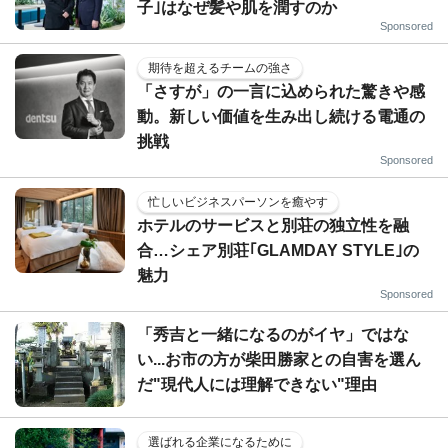
子｣はなぜ髪や肌を潤すのか
Sponsored
期待を超えるチームの強さ
「さすが」の一言に込められた驚きや感
動。新しい価値を生み出し続ける電通の
挑戦
Sponsored
忙しいビジネスパーソンを癒やす
ホテルのサービスと別荘の独立性を融
合…シェア別荘｢GLAMDAY STYLE｣の
魅力
Sponsored
「秀吉と一緒になるのがイヤ」ではな
い...お市の方が柴田勝家との自害を選ん
だ"現代人には理解できない"理由
選ばれる企業になるために