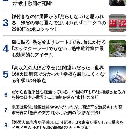
の"数十秒間の死闘"
襟付きなのに周囲から｢だらしない｣と思われ
る…帰省の際に選んではいけない｢ユニクロの
2990円のポロシャツ｣
額に貼る｢熱を冷ますシート｣でも､首にかける
｢ネッククーラー｣でもない…熱中症対策に最
も効果的なアイテム
｢高収入の人ほど幸せ｣は間違いだった…世界
160カ国研究で分かった｢幸福を感じにくくな
る年収｣の分岐点
だから習近平は心底焦っている…中国のITもEVも壊滅させる力
を持つ日本が世界シェア8割を握る"素材"の名前
米国は曖昧､韓国は冷ややかだったが…習近平を激怒させた高
市発言に｢無言の支持｣を示した国の｢大胆な手法｣
｢外国人観光客や子連れ｣より厄介…JR東海が明かした､乗客を
イライラさせる｢令和の新幹線2大トラブル｣