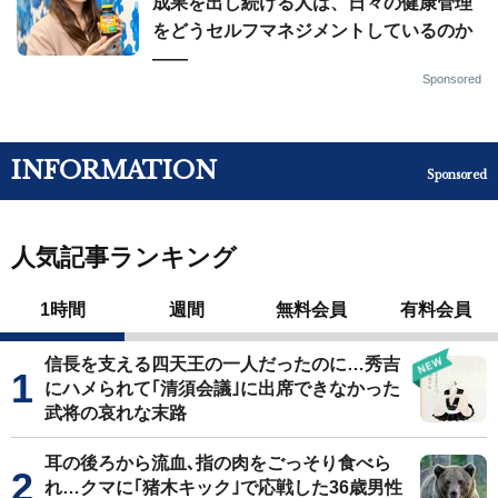
成果を出し続ける人は、日々の健康管理
をどうセルフマネジメントしているのか
——
Sponsored
INFORMATION
Sponsored
人気記事ランキング
1時間
週間
無料会員
有料会員
信長を支える四天王の一人だったのに…秀吉
にハメられて｢清須会議｣に出席できなかった
武将の哀れな末路
耳の後ろから流血､指の肉をごっそり食べら
れ…クマに｢猪木キック｣で応戦した36歳男性