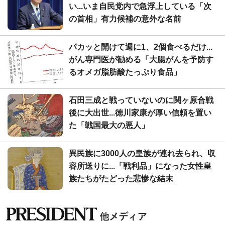
い...いま自民党内で急浮上している「次
の首相」有力候補の意外な名前
パカッと開けて週に1、2個食べるだけ...
がん専門医が勧める「大腸がんを予防す
るオメガ脂肪酸たっぷり食品」
石田三成と戦っていないのに関ヶ原合戦
後に大出世...徳川家康が厚い信頼を置い
た「戦国最大の悪人」
異民族に3000人の皇族が連れ去られ、収
容所送りに...「戦利品」になった女性皇
族たちがたどった悲惨な結末