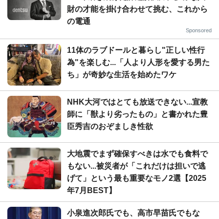
財の才能を掛け合わせて挑む、これから
の電通
Sponsored
11体のラブドールと暮らし"正しい性行
為"を楽しむ...「人より人形を愛する男た
ち」が奇妙な生活を始めたワケ
NHK大河ではとても放送できない...宣教
師に「獣より劣ったもの」と書かれた豊
臣秀吉のおぞましき性欲
大地震でまず確保すべきは水でも食料で
もない...被災者が「これだけは担いで逃
げて」という最も重要なモノ2選【2025
年7月BEST】
小泉進次郎氏でも、高市早苗氏でもな