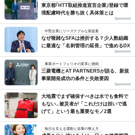
東京都｢HTT取組推進宣言企業｣登録で環
境配慮時代を勝ち抜く具体策とは
Sponsored
中堅企業にリーズナブルな新提案
なぜ複雑なSFAは挫折する？少人数組織
に最適な「名刺管理の延長」で進めるDX
Sponsored
事業ポートフォリオの変革に挑戦
三菱電機とAT PARTNERSが語る、新規
事業開発成功の条件と失敗要因
Sponsored
大地震でまず確保すべきは水でも食料で
もない...被災者が「これだけは担いで逃
げて」という最も重要なモノ2選
毎日を支える運動と栄養の整え方