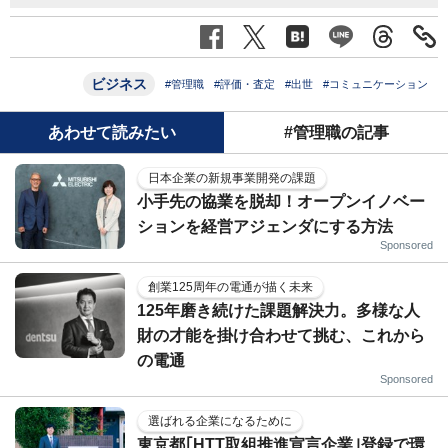
ビジネス
#管理職
#評価・査定
#出世
#コミュニケーション
あわせて読みたい
#管理職の記事
日本企業の新規事業開発の課題
小手先の協業を脱却！オープンイノベー
ションを経営アジェンダにする方法
Sponsored
創業125周年の電通が描く未来
125年磨き続けた課題解決力。多様な人
財の才能を掛け合わせて挑む、これから
の電通
Sponsored
選ばれる企業になるために
東京都｢HTT取組推進宣言企業｣登録で環