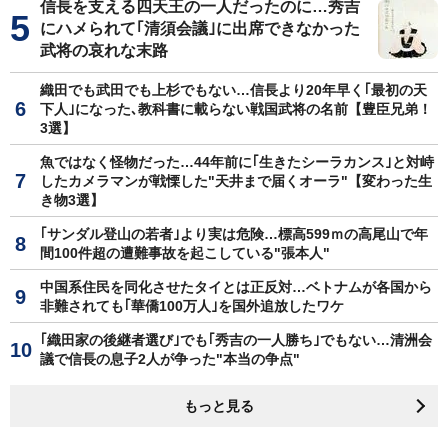
信長を支える四天王の一人だったのに…秀吉
にハメられて｢清須会議｣に出席できなかった
武将の哀れな末路
織田でも武田でも上杉でもない…信長より20年早く｢最初の天
下人｣になった､教科書に載らない戦国武将の名前【豊臣兄弟！
3選】
魚ではなく怪物だった…44年前に｢生きたシーラカンス｣と対峙
したカメラマンが戦慄した"天井まで届くオーラ"【変わった生
き物3選】
｢サンダル登山の若者｣より実は危険…標高599ｍの高尾山で年
間100件超の遭難事故を起こしている"張本人"
中国系住民を同化させたタイとは正反対…ベトナムが各国から
非難されても｢華僑100万人｣を国外追放したワケ
｢織田家の後継者選び｣でも｢秀吉の一人勝ち｣でもない…清洲会
議で信長の息子2人が争った"本当の争点"
もっと見る