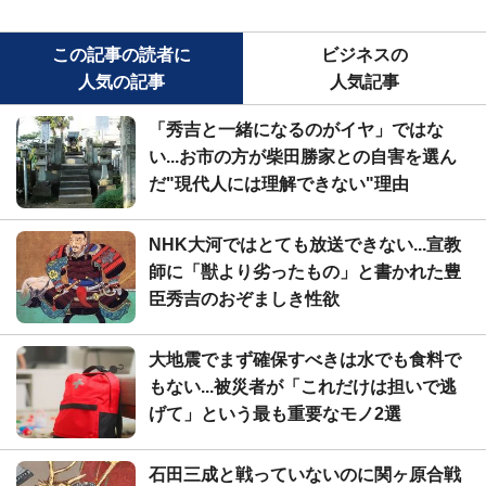
この記事の読者に
ビジネスの
人気の記事
人気記事
「秀吉と一緒になるのがイヤ」ではな
い...お市の方が柴田勝家との自害を選ん
だ"現代人には理解できない"理由
NHK大河ではとても放送できない...宣教
師に「獣より劣ったもの」と書かれた豊
臣秀吉のおぞましき性欲
大地震でまず確保すべきは水でも食料で
もない...被災者が「これだけは担いで逃
げて」という最も重要なモノ2選
石田三成と戦っていないのに関ヶ原合戦