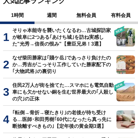
人気記事ランキング
1時間
週間
無料会員
有料会員
そりゃ本能寺を襲いたくなるわ…古城探訪家
が岐阜に2つある｢あけち城｣を訪ね実感し
た"光秀→信長の恨み"【豊臣兄弟！3選】
なぜ柴田勝家は｢賤ケ岳｣であっさり負けたの
か…秀吉がこっそり工作していた勝家配下の
｢大物武将｣の裏切り
住民2万人が街を捨てた…スマホにも電気自動
車にも欠かせない銅を生む世界最大の｢人殺し
の穴｣の正体
｢転倒→骨折→寝たきり｣の老後が待ち受け
る…医師･和田秀樹｢60代になったら真っ先に
断捨離すべきもの｣【定年後の黄金期3選】