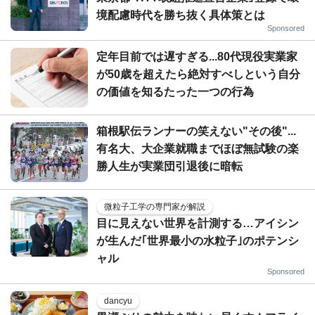
境配慮時代を勝ち抜く具体策とは
Sponsored
定年目前では遅すぎる...80代現役実業家
が50歳を超えたら絶対すべしという自分
の価値を知るたった一つの行為
箱根駅伝ランナーの笑えない"その後"...
有名大、大企業就職までほぼ無試験の楽
勝人生が実業団引退後に暗転
微粒子工学の専門家が解説
目に見えない世界を計測する…アイシン
が生んだ｢世界最小の水粒子｣のポテンシ
ャル
Sponsored
dancyu