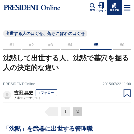
会員登録
検索
ログイン
出世する人の口ぐせ、落ちこぼれの口ぐせ
#1
#2
#3
#4
#5
#6
沈黙して出世する人、沈黙で墓穴を掘る
人の決定的な違い
PRESIDENT Online
2015/07/22 11:00
吉田 典史
+フォロー
人事ジャーナリスト
1
2
「沈黙」を武器に出世する管理職