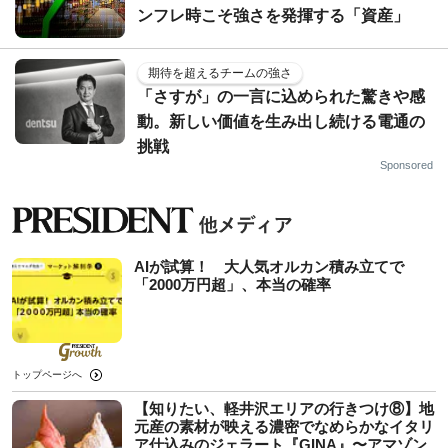
ンフレ時こそ強さを発揮する「資産」
期待を超えるチームの強さ
「さすが」の一言に込められた驚きや感
動。新しい価値を生み出し続ける電通の
挑戦
Sponsored
AIが試算！ 大人気オルカン積み立てで
「2000万円超」、本当の確率
トップページへ
【知りたい、軽井沢エリアの行きつけ⑧】地
元産の素材が映える濃密でなめらかなイタリ
ア仕込みのジェラート『GINA』〜アマゾン