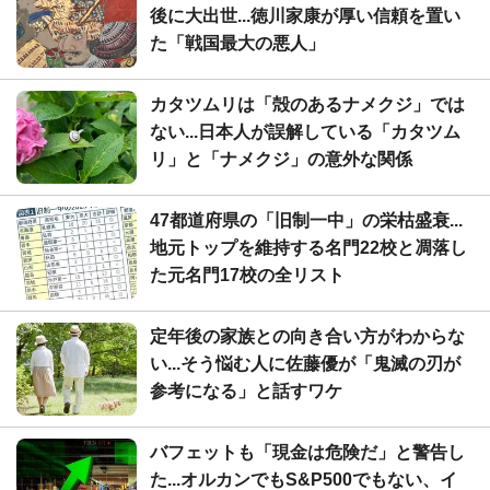
後に大出世...徳川家康が厚い信頼を置い
た「戦国最大の悪人」
カタツムリは「殻のあるナメクジ」では
ない...日本人が誤解している「カタツム
リ」と「ナメクジ」の意外な関係
47都道府県の「旧制一中」の栄枯盛衰...
地元トップを維持する名門22校と凋落し
た元名門17校の全リスト
定年後の家族との向き合い方がわからな
い...そう悩む人に佐藤優が「鬼滅の刃が
参考になる」と話すワケ
バフェットも「現金は危険だ」と警告し
た...オルカンでもS&P500でもない、イ