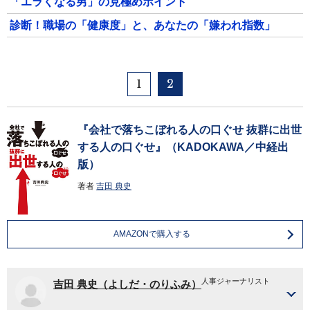
「エラくなる男」の見極めポイント
診断！職場の「健康度」と、あなたの「嫌われ指数」
1
2
『会社で落ちこぼれる人の口ぐせ 抜群に出世
する人の口ぐせ』（KADOKAWA／中経出
版）
著者
吉田 典史
AMAZONで購入する
人事ジャーナリスト
吉田 典史（よしだ・のりふみ）