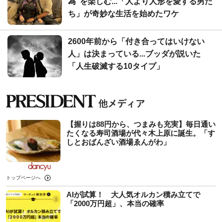
為"を楽しむ...「人より人形を愛する男た
ち」が奇妙な生活を始めたワケ
2600年前から「付き合ってはいけない
人」は決まっている...ブッダが説いた
「人生破滅する10タイプ」
【握りは88円から、つまみも充実】毎日通い
たくなる寿司酒場が代々木上原に誕生。「す
しとおばんざい酒場ゑんがわ」
トップページへ
AIが試算！ 大人気オルカン積み立てで
「2000万円超」、本当の確率