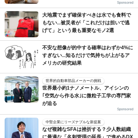
Sponsored
大地震でまず確保すべきは水でも食料で
もない...被災者が「これだけは担いで逃
げて」という最も重要なモノ2選
不安な想像が的中する確率はわずか4%に
すぎない...知るだけで気持ちが上がるア
メリカの研究結果
世界的自動車部品メーカーの挑戦
世界最小約1ナノメートル、アイシンの
｢空気から作る水｣に微粒子工学の専門家
が迫る
Sponsored
中堅企業にリーズナブルな新提案
なぜ複雑なSFAは挫折する？少人数組織
に最適な「名刺管理の延長」で進めるDX