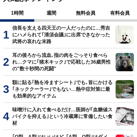
1時間
週間
無料会員
有料会員
信長を支える四天王の一人だったのに…秀吉
にハメられて｢清須会議｣に出席できなかった
武将の哀れな末路
耳の後ろから流血､指の肉をごっそり食べら
れ…クマに｢猪木キック｣で応戦した36歳男性
の"数十秒間の死闘"
額に貼る｢熱を冷ますシート｣でも､首にかける
｢ネッククーラー｣でもない…熱中症対策に最
も効果的なアイテム
味噌汁に入れて食べるだけ…医師が｢血糖値ス
パイクを抑える｣という冷蔵庫に常備したい食
材
｢O型→A型｣はいいけど､｢A型→O型｣はダメ…