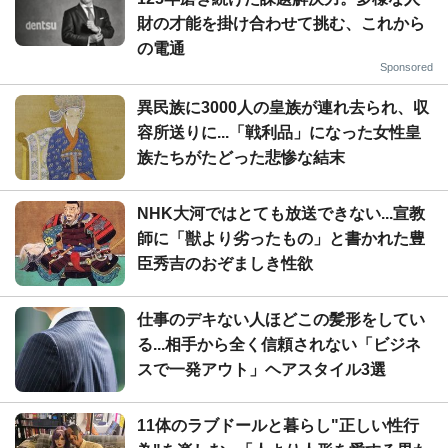
財の才能を掛け合わせて挑む、これから
の電通
Sponsored
異民族に3000人の皇族が連れ去られ、収
容所送りに...「戦利品」になった女性皇
族たちがたどった悲惨な結末
NHK大河ではとても放送できない...宣教
師に「獣より劣ったもの」と書かれた豊
臣秀吉のおぞましき性欲
仕事のデキない人ほどこの髪形をしてい
る...相手から全く信頼されない「ビジネ
スで一発アウト」ヘアスタイル3選
11体のラブドールと暮らし"正しい性行