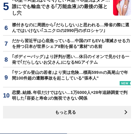
誰にでも輸血できる｢万能血液｣の最後の落と
し穴
襟付きなのに周囲から｢だらしない｣と思われる…帰省の際に選
んではいけない｢ユニクロの2990円のポロシャツ｣
だから習近平は心底焦っている…中国のITもEVも壊滅させる力
を持つ日本が世界シェア8割を握る"素材"の名前
｢ボディーバッグ｣より評判が悪い…休日のイオンで見かける一
発で｢だらしないお父さん｣になるNGアイテム
｢サンダル登山の若者｣より実は危険…標高599ｍの高尾山で年
間100件超の遭難事故を起こしている"張本人"
恋愛､結婚､年収だけではない…1万6000人×28年追跡調査で判
明した｢容姿と寿命｣の無視できない関係
もっと見る