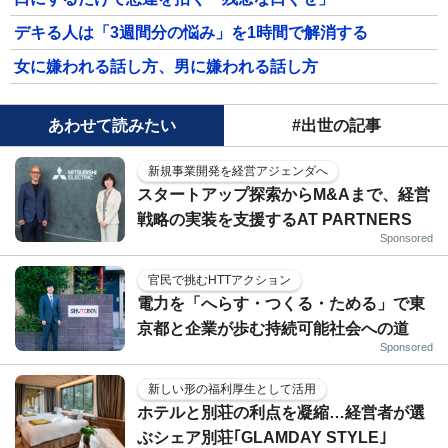
デキる人は「3週間分の悩み」を1時間で解消する
女に嫌われる話し方、男に嫌われる話し方
あわせて読みたい
#出世の記事
新規事業開発を経営アジェンダへ
スタートアップ探索からM&Aまで、経営
戦略の実装を支援するAT PARTNERS
Sponsored
官民で挑むHTTアクション
電力を「へらす・つくる・ためる」で東
京都と企業が歩む持続可能社会への道
Sponsored
新しい形の福利厚生として活用
ホテルと別荘の利点を凝縮…経営者が選
ぶシェア別荘｢GLAMDAY STYLE｣