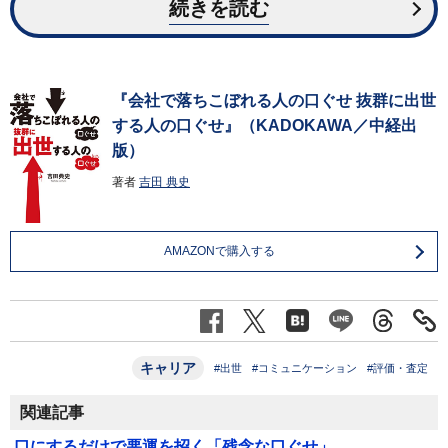
続きを読む
『会社で落ちこぼれる人の口ぐせ 抜群に出世
する人の口ぐせ』（KADOKAWA／中経出
版）
著者
吉田 典史
AMAZONで購入する
キャリア
#出世
#コミュニケーション
#評価・査定
関連記事
口にするだけで悪運を招く「残念な口ぐせ」