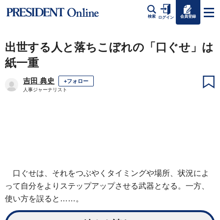
会員登録
検索
ログイン
出世する人と落ちこぼれの「口ぐせ」は
紙一重
吉田 典史
+フォロー
人事ジャーナリスト
口ぐせは、それをつぶやくタイミングや場所、状況によ
って自分をよりステップアップさせる武器となる。一方、
使い方を誤ると……。