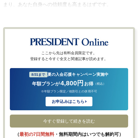
まり、あなた自身への信頼度も高まるはずです。
ここから先は有料会員限定です。
登録すると今すぐ全文と関連記事が読めます。
夏の入会応援キャンペーン実施中
8/31まで
4,800円
年額プランが
お得
（税込）
※年額プラン限定／他割引との併用不可
お申込みはこちら
今すぐ登録して続きを読む
（
最初の7日間無料
・無料期間内はいつでも解約可）