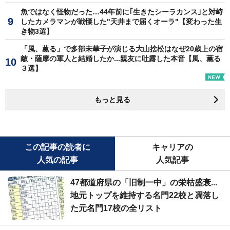
魚ではなく怪物だった…44年前に｢生きたシーラカンス｣と対峙
したカメラマンが戦慄した"天井まで届くオーラ"【変わった生
き物3選】
「風、薫る」で多部未華子が演じる大山捨松はなぜ20歳上の宿
敵・薩摩の軍人と結婚したか...親友に吐露した本音【風、薫る
３選】
もっと見る
この記事の読者に
キャリアの
人気の記事
人気記事
47都道府県の「旧制一中」の栄枯盛衰...
地元トップを維持する名門22校と凋落し
た元名門17校の全リスト