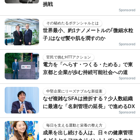
挑戦
Sponsored
その秘めたるポテンシャルとは
世界最小、約1ナノメートルの｢微細水粒
子｣はなぜ髪や肌を潤すのか
Sponsored
官民で挑むHTTアクション
電力を「へらす・つくる・ためる」で東
京都と企業が歩む持続可能社会への道
Sponsored
中堅企業にリーズナブルな新提案
なぜ複雑なSFAは挫折する？少人数組織
に最適な「名刺管理の延長」で進めるDX
Sponsored
毎日を支える運動と栄養の整え方
成果を出し続ける人は、日々の健康管理