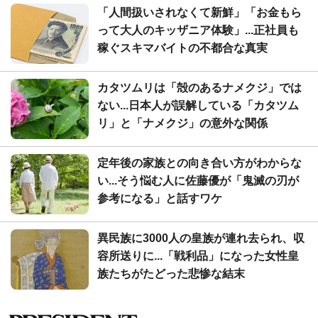
「人間扱いされなくて新鮮」「お金もら
って大人のキッザニア体験」...正社員も
稼ぐスキマバイトの不都合な真実
カタツムリは「殻のあるナメクジ」では
ない...日本人が誤解している「カタツム
リ」と「ナメクジ」の意外な関係
定年後の家族との向き合い方がわからな
い...そう悩む人に佐藤優が「鬼滅の刃が
参考になる」と話すワケ
異民族に3000人の皇族が連れ去られ、収
容所送りに...「戦利品」になった女性皇
族たちがたどった悲惨な結末