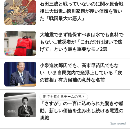
石田三成と戦っていないのに関ヶ原合戦
後に大出世...徳川家康が厚い信頼を置い
た「戦国最大の悪人」
大地震でまず確保すべきは水でも食料で
もない...被災者が「これだけは担いで逃
げて」という最も重要なモノ2選
小泉進次郎氏でも、高市早苗氏でもな
い...いま自民党内で急浮上している「次
の首相」有力候補の意外な名前
期待を超えるチームの強さ
「さすが」の一言に込められた驚きや感
動。新しい価値を生み出し続ける電通の
挑戦
Sponsored