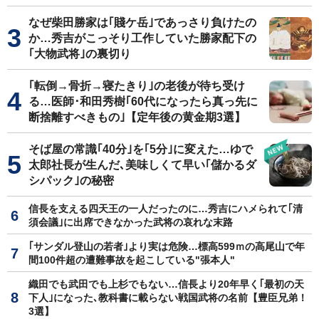
なぜ柴田勝家は｢賤ケ岳｣であっさり負けたの
か…秀吉がこっそり工作していた勝家配下の
｢大物武将｣の裏切り
｢転倒→骨折→寝たきり｣の老後が待ち受け
る…医師･和田秀樹｢60代になったら真っ先に
断捨離すべきもの｣【定年後の黄金期3選】
そば屋の常識｢40分｣を｢5分｣に変えた…ゆで
太郎社長が生んだ､美味しくて早い｢儲かるダ
シパック｣の秘密
信長を支える四天王の一人だったのに…秀吉にハメられて｢清
須会議｣に出席できなかった武将の哀れな末路
｢サンダル登山の若者｣より実は危険…標高599ｍの高尾山で年
間100件超の遭難事故を起こしている"張本人"
織田でも武田でも上杉でもない…信長より20年早く｢最初の天
下人｣になった､教科書に載らない戦国武将の名前【豊臣兄弟！
3選】