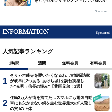
をどうセルフマネジメントしているのか
——
Sponsored
INFORMATION
Sponsored
人気記事ランキング
1時間
週間
無料会員
有料会員
そりゃ本能寺を襲いたくなるわ…古城探訪家
が岐阜に2つある｢あけち城｣を訪ね実感し
た"光秀→信長の恨み"【豊臣兄弟！3選】
住民2万人が街を捨てた…スマホにも電気自動
車にも欠かせない銅を生む世界最大の｢人殺し
の穴｣の正体