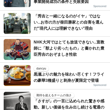
事業開発成功の条件と失敗要因
Sponsored
「秀吉と一緒になるのがイヤ」ではな
い...お市の方が柴田勝家との自害を選ん
だ"現代人には理解できない"理由
NHK大河ではとても放送できない...宣教
師に「獣より劣ったもの」と書かれた豊
臣秀吉のおぞましき性欲
dancyu
黒瀬ぶりの魅力を味わい尽くす！フライ
の豪華3種盛りと刺身が夏限定で登場
Sponsored
期待を超えるチームの強さ
「さすが」の一言に込められた驚きや感
動。新しい価値を生み出し続ける電通の