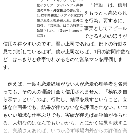
ニッコロ・マキアヴェリは、中
「行動」は、信用
世イタリア・フィレンツェ共和
国の軍事・外交担当の書記官。
をもっとも高められ
1512年共和国がメディチ家に打
る行為。要するに、
倒されると職を追われ、郊外に
隠棲。『君主論』はこの時期に
事実としてアピール
執筆された。（Getty Images＝
できるもののほうが
写真）
信用を得やすいのです。賢い上司であれば、部下の行動を
見て判断しているはず。僕が上司ならば、1日の訪問件数な
ど、はっきりと数字でわかるもので営業マンを評価しま
す。
例えば、一度も恋愛経験がない人が恋愛心理学者を名乗
っても、その人の理論は全く信用されません。「模範を自
ら示す」というのは、行動し、結果を残すということ。立
派な企画書でも、結果が伴わないなら評価されない。いつ
もいい加減な仕事ぶりでも、実績が伴えば高評価が得られ
る。大切なのはなんでもいいから、とにかく結果を残すこ
と。実績さえあれば、いつか必ず職場内外からの評価が高