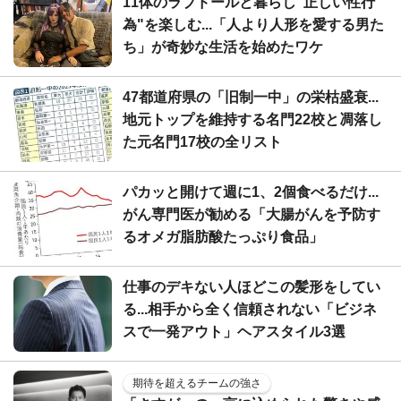
11体のラブドールと暮らし"正しい性行
為"を楽しむ...「人より人形を愛する男た
ち」が奇妙な生活を始めたワケ
47都道府県の「旧制一中」の栄枯盛衰...
地元トップを維持する名門22校と凋落し
た元名門17校の全リスト
パカッと開けて週に1、2個食べるだけ...
がん専門医が勧める「大腸がんを予防す
るオメガ脂肪酸たっぷり食品」
仕事のデキない人ほどこの髪形をしてい
る...相手から全く信頼されない「ビジネ
スで一発アウト」ヘアスタイル3選
期待を超えるチームの強さ