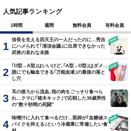
人気記事ランキング
1時間
週間
無料会員
有料会員
信長を支える四天王の一人だったのに…秀吉
にハメられて｢清須会議｣に出席できなかった
武将の哀れな末路
｢O型→A型｣はいいけど､｢A型→O型｣はダメ…
誰にでも輸血できる｢万能血液｣の最後の落と
し穴
耳の後ろから流血､指の肉をごっそり食べら
れ…クマに｢猪木キック｣で応戦した36歳男性
の"数十秒間の死闘"
味噌汁に入れて食べるだけ…医師が｢血糖値ス
パイクを抑える｣という冷蔵庫に常備したい食
材