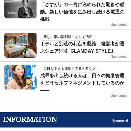
「さすが」の一言に込められた驚きや感
動。新しい価値を生み出し続ける電通の
挑戦
Sponsored
新しい形の福利厚生として活用
ホテルと別荘の利点を凝縮…経営者が選
ぶシェア別荘｢GLAMDAY STYLE｣
Sponsored
毎日を支える運動と栄養の整え方
成果を出し続ける人は、日々の健康管理
をどうセルフマネジメントしているのか
——
Sponsored
INFORMATION
Sponsored