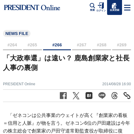
会員登録
検索
ログイン
NEWS FILE
#264
#265
#266
#267
#268
#269
「大政奉還」は遠い？ 鹿島創業家と社長
人事の裏側
PRESIDENT Online
2014/08/28 16:00
「ゼネコンは公共事業のウェイトが高く『創業家の看板
＝信用と人脈』が物を言う。ゼネコン6位の戸田建設は今年
の株主総会で創業家の戸田守道常勤監査役が取締役に復