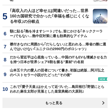
｢高収入の人ほど幸せ｣は間違いだった…世界
160カ国研究で分かった｢幸福を感じにくくな
る年収｣の分岐点
額に貼る｢熱を冷ますシート｣でも､首にかける｢ネッククーラ
ー｣でもない…熱中症対策に最も効果的なアイテム
襟付きなのに周囲から｢だらしない｣と思われる…帰省の際に選
んではいけない｢ユニクロの2990円のポロシャツ｣
だから習近平は心底焦っている…中国のITもEVも壊滅させる力
を持つ日本が世界シェア8割を握る"素材"の名前
山本五十六の愛人の芸者について書き､初版は絶版…阿川弘之
のベストセラー小説がたどった"その後"
これで｢愛子天皇｣はかえって近づいた…島田裕巳｢野望にとら
われた麻生太郎が見落とした皇室典範の大原則｣
もっと見る