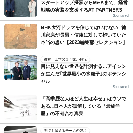
スタートアップ探索からM&Aまで、経営
戦略の実装を支援するAT PARTNERS
Sponsored
NHK大河ドラマを信じてはいけない...徳
川家康が長男・信康に対して抱いていた
本当の思い【2023編集部セレクション】
微粒子工学の専門家が解説
目に見えない世界を計測する…アイシン
が生んだ｢世界最小の水粒子｣のポテンシ
ャル
Sponsored
「高学歴な人ほど人生は幸せ」はウソで
ある...日本人が誤解している「最終学
歴」の不都合な真実
期待を超えるチームの強さ