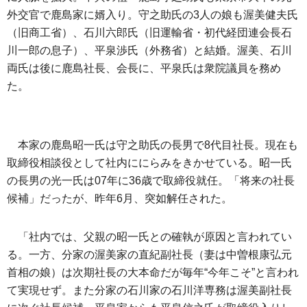
外交官で鹿島家に婿入り。守之助氏の3人の娘も渥美健夫氏
（旧商工省）、石川六郎氏（旧運輸省・初代経団連会長石
川一郎の息子）、平泉渉氏（外務省）と結婚。渥美、石川
両氏は後に鹿島社長、会長に、平泉氏は衆院議員を務め
た。
本家の鹿島昭一氏は守之助氏の長男で8代目社長。現在も
取締役相談役として社内ににらみをきかせている。昭一氏
の長男の光一氏は07年に36歳で取締役就任。「将来の社長
候補」だったが、昨年6月、突如解任された。
「社内では、父親の昭一氏との確執が原因と言われてい
る。一方、分家の渥美家の直紀副社長（妻は中曽根康弘元
首相の娘）は次期社長の大本命だが毎年“今年こそ”と言われ
て実現せず。また分家の石川家の石川洋専務は渥美副社長