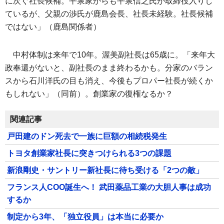
に次ぐ社長候補。平泉家からも平泉信之氏が取締役入りし
ているが、父親の渉氏が鹿島会長、社長未経験。社長候補
ではない」（鹿島関係者）
中村体制は来年で10年。渥美副社長は65歳に。「来年大
政奉還がないと、副社長のまま終わるかも。分家のバラン
スから石川洋氏の目も消え、今後もプロパー社長が続くか
もしれない」（同前）。創業家の復権なるか？
関連記事
戸田建のドン死去で一族に巨額の相続税発生
トヨタ創業家社長に突きつけられる3つの課題
新浪剛史・サントリー新社長に待ち受ける「2つの敵」
フランス人COO誕生へ！ 武田薬品工業の大胆人事は成功
するか
制定から3年、「独立役員」は本当に必要か