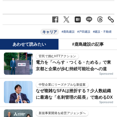
キャリア
#鹿島建設
#戸田建設
#建設・不動産
あわせて読みたい
#鹿島建設の記事
官民で挑むHTTアクション
電力を「へらす・つくる・ためる」で東
京都と企業が歩む持続可能社会への道
Sponsored
中堅企業にリーズナブルな新提案
なぜ複雑なSFAは挫折する？少人数組織
に最適な「名刺管理の延長」で進めるDX
Sponsored
新規事業開発を経営アジェンダへ