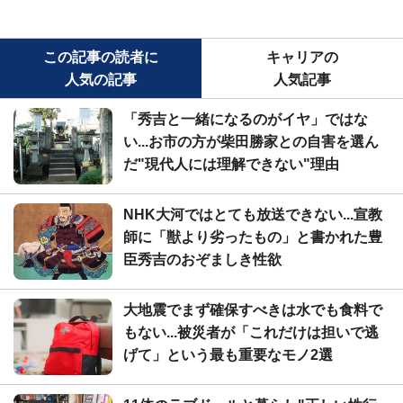
この記事の読者に
キャリアの
人気の記事
人気記事
「秀吉と一緒になるのがイヤ」ではな
い...お市の方が柴田勝家との自害を選ん
だ"現代人には理解できない"理由
NHK大河ではとても放送できない...宣教
師に「獣より劣ったもの」と書かれた豊
臣秀吉のおぞましき性欲
大地震でまず確保すべきは水でも食料で
もない...被災者が「これだけは担いで逃
げて」という最も重要なモノ2選