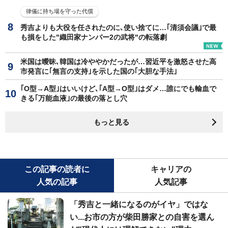
律儀に持ち場を守った代償
秀吉よりも大役を任されたのに､使い捨てに…｢清須会議｣で最
も損をした"織田家ナンバー2の武将"の転落劇
米国は曖昧､韓国は冷ややかだったが…習近平を激怒させた高
市発言に｢無言の支持｣を示した国の｢大胆な手法｣
｢O型→A型｣はいいけど､｢A型→O型｣はダメ…誰にでも輸血で
きる｢万能血液｣の最後の落とし穴
もっと見る
この記事の読者に
キャリアの
人気の記事
人気記事
「秀吉と一緒になるのがイヤ」ではな
い...お市の方が柴田勝家との自害を選ん