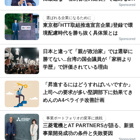
Sponsored
選ばれる企業になるために
東京都｢HTT取組推進宣言企業｣登録で環
境配慮時代を勝ち抜く具体策とは
Sponsored
日本と違って「親が政治家」では選挙に
勝てない...台湾の国会議員が「家柄より
学歴」で評価されている理由
「昇進するにはどうすればいいですか」
上司への要求が多い堅調部下に効果てき
めんのA4ペライチ改善計画
事業ポートフォリオの変革に挑戦
三菱電機とAT PARTNERSが語る、新規
事業開発成功の条件と失敗要因
Sponsored