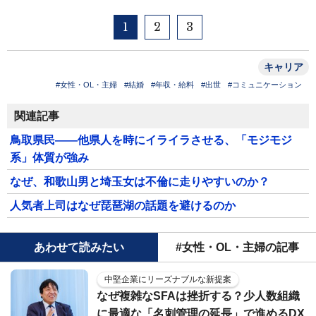
1
2
3
キャリア
#女性・OL・主婦
#結婚
#年収・給料
#出世
#コミュニケーション
関連記事
鳥取県民――他県人を時にイライラさせる、「モジモジ
系」体質が強み
なぜ、和歌山男と埼玉女は不倫に走りやすいのか？
人気者上司はなぜ琵琶湖の話題を避けるのか
あわせて読みたい
#女性・OL・主婦の記事
中堅企業にリーズナブルな新提案
なぜ複雑なSFAは挫折する？少人数組織
に最適な「名刺管理の延長」で進めるDX