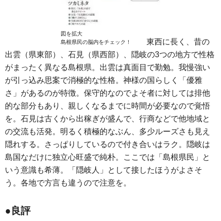
図を拡大
東西に長く、昔の
島根県民の脳内をチェック！
出雲（県東部）、石見（県西部）、隠岐の3つの地方で性格
がまったく異なる島根県。出雲は真面目で勤勉。我慢強い
が引っ込み思案で消極的な性格。神様の国らしく「優雅
さ」があるのが特徴。保守的なのでよそ者に対しては排他
的な部分もあり、親しくなるまでに時間が必要なので覚悟
を。石見は古くから出稼ぎが盛んで、行商などで他地域と
の交流も活発。明るく積極的なぶん、多少ルーズさも見え
隠れする。さっぱりしているので付き合いはラク。隠岐は
島国なだけに独立心旺盛で純朴。ここでは「島根県民」と
いう意識も希薄。「隠岐人」として接したほうがよさそ
う。各地で方言も違うので注意を。
●良評