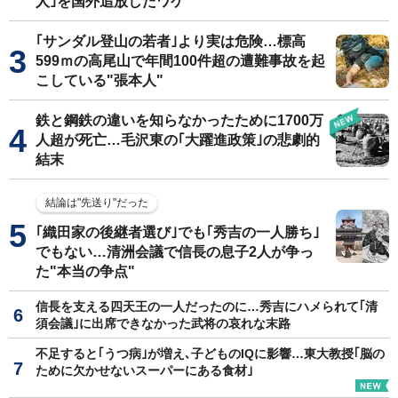
人｣を国外追放したワケ
｢サンダル登山の若者｣より実は危険…標高
599ｍの高尾山で年間100件超の遭難事故を起
こしている"張本人"
鉄と鋼鉄の違いを知らなかったために1700万
人超が死亡…毛沢東の｢大躍進政策｣の悲劇的
結末
結論は"先送り"だった
｢織田家の後継者選び｣でも｢秀吉の一人勝ち｣
でもない…清洲会議で信長の息子2人が争っ
た"本当の争点"
信長を支える四天王の一人だったのに…秀吉にハメられて｢清
須会議｣に出席できなかった武将の哀れな末路
不足すると｢うつ病｣が増え､子どものIQに影響…東大教授｢脳の
ために欠かせないスーパーにある食材｣