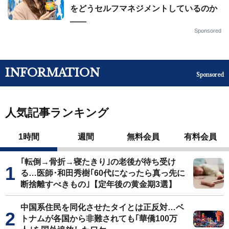
をどうセルフマネジメントしているのか
——
Sponsored
INFORMATION
Sponsored
人気記事ランキング
1時間
週間
無料会員
有料会員
｢転倒→骨折→寝たきり｣の老後が待ち受け
る…医師･和田秀樹｢60代になったら真っ先に
断捨離すべきもの｣【定年後の黄金期3選】
中国系住民を同化させたタイとは正反対…ベ
トナムが各国から非難されても｢華僑100万