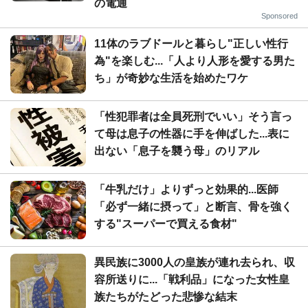
の電通
Sponsored
11体のラブドールと暮らし"正しい性行
為"を楽しむ...「人より人形を愛する男た
ち」が奇妙な生活を始めたワケ
「性犯罪者は全員死刑でいい」そう言っ
て母は息子の性器に手を伸ばした...表に
出ない「息子を襲う母」のリアル
「牛乳だけ」よりずっと効果的...医師
「必ず一緒に摂って」と断言、骨を強く
する"スーパーで買える食材"
異民族に3000人の皇族が連れ去られ、収
容所送りに...「戦利品」になった女性皇
族たちがたどった悲惨な結末