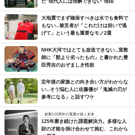
だ"現代人には理解できない"理由
大地震でまず確保すべきは水でも食料で
もない...被災者が「これだけは担いで逃
げて」という最も重要なモノ2選
NHK大河ではとても放送できない...宣教
師に「獣より劣ったもの」と書かれた豊
臣秀吉のおぞましき性欲
定年後の家族との向き合い方がわからな
い...そう悩む人に佐藤優が「鬼滅の刃が
参考になる」と話すワケ
創業125周年の電通が描く未来
125年磨き続けた課題解決力。多様な人
財の才能を掛け合わせて挑む、これから