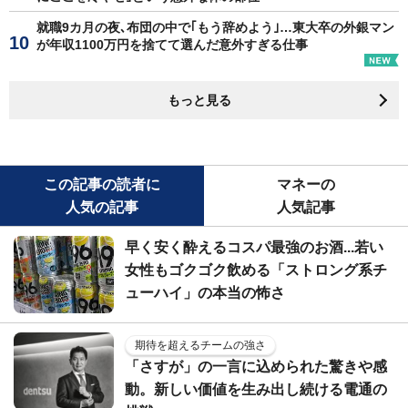
就職9カ月の夜､布団の中で｢もう辞めよう｣…東大卒の外銀マン
が年収1100万円を捨てて選んだ意外すぎる仕事
もっと見る
この記事の読者に
マネーの
人気の記事
人気記事
早く安く酔えるコスパ最強のお酒...若い
女性もゴクゴク飲める「ストロング系チ
ューハイ」の本当の怖さ
期待を超えるチームの強さ
「さすが」の一言に込められた驚きや感
動。新しい価値を生み出し続ける電通の