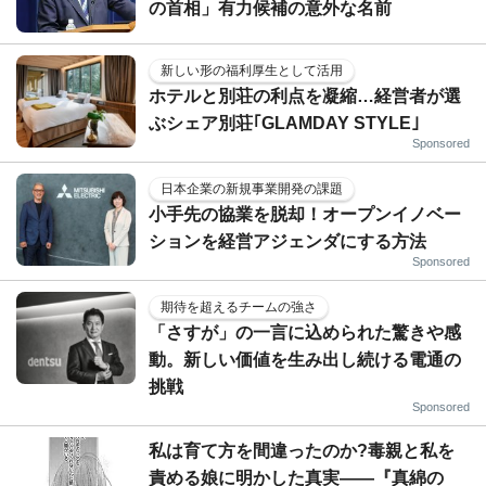
の首相」有力候補の意外な名前
新しい形の福利厚生として活用
ホテルと別荘の利点を凝縮…経営者が選
ぶシェア別荘｢GLAMDAY STYLE｣
Sponsored
日本企業の新規事業開発の課題
小手先の協業を脱却！オープンイノベー
ションを経営アジェンダにする方法
Sponsored
期待を超えるチームの強さ
「さすが」の一言に込められた驚きや感
動。新しい価値を生み出し続ける電通の
挑戦
Sponsored
私は育て方を間違ったのか?毒親と私を
責める娘に明かした真実――『真綿の