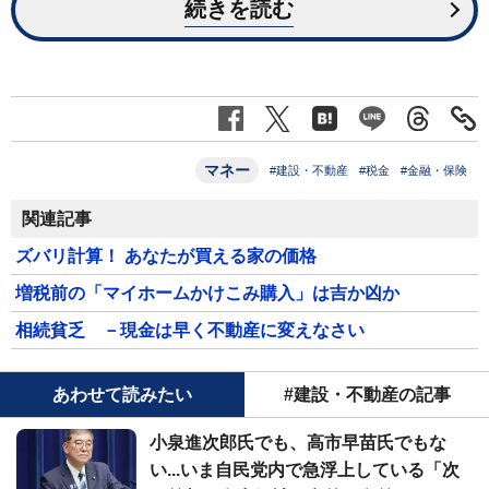
続きを読む
マネー
#建設・不動産
#税金
#金融・保険
関連記事
ズバリ計算！ あなたが買える家の価格
増税前の「マイホームかけこみ購入」は吉か凶か
相続貧乏 －現金は早く不動産に変えなさい
あわせて読みたい
#建設・不動産の記事
小泉進次郎氏でも、高市早苗氏でもな
い...いま自民党内で急浮上している「次