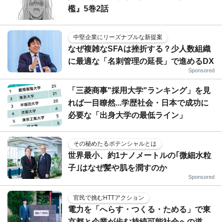
檻』5巻2話
中堅企業にリーズナブルな新提案
なぜ複雑なSFAは挫折する？少人数組織
に最適な「名刺管理の延長」で進めるDX
Sponsored
「三菱商事"採用大学"ランキング」を見
れば一目瞭然...学歴社会・日本で成功に
必要な「出身大学の最低ライン」
その秘めたるポテンシャルとは
世界最小、約1ナノメートルの｢微細水粒
子｣はなぜ髪や肌を潤すのか
Sponsored
官民で挑むHTTアクション
電力を「へらす・つくる・ためる」で東
京都と企業が歩む持続可能社会への道