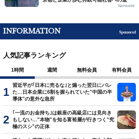
Sponsored
INFORMATION
Sponsored
人気記事ランキング
1時間
週間
無料会員
有料会員
習近平が｢日本に売るな｣と煽った翌日にバレ
た…日本企業に6割を握られていた"中国の半
導体"の意外な急所
｢一流のお金持ち｣は銀座の高級店には見向き
もしない…"本物"を知る富裕層が行きつく"究
極のスシ"の正体