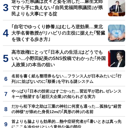
逆らった県議は次々と姿を消した…麻生太郎
ですら手に負えない｢自民党福岡県議団｣が県
民よりも大事にする掟
｢自宅でゆっくり静養｣はむしろ逆効果…東北
大学名誉教授がリハビリの主役に据えた｢腎臓
を強くする歩き方｣
高市政権にとって｢日本人の生活｣はどうでも
いい…小野田紀美のSNS投稿でわかった｢外国
人政策｣の本当の狙い
名前を書く紙も整理券もない…フランス人が日本みたいに｢行
列｣に並ばないのに｢順番｣を守れる謎システム
やっぱり｢日本の技術｣はすごかった…習近平が恐れ､ゼレンス
キーが熱望する｢超巨大企業｣の知られざる実力
だから松下幸之助は三重の神社に何度も通った…孤独な"経営
の神様"が崇めた身長12mの｢異形の神｣の名前
首よりも脇よりも効果的…熱中症研究者が｢暑いときは真っ先
にここを冷やせ｣という意外な体の部位