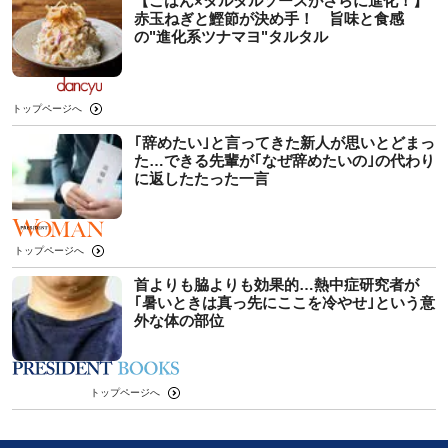
【ごはん×タルタルソースがさらに進化！】
赤玉ねぎと鰹節が決め手！ 旨味と食感
の"進化系ツナマヨ"タルタル
トップページへ
｢辞めたい｣と言ってきた新人が思いとどまっ
た…できる先輩が｢なぜ辞めたいの｣の代わり
に返したたった一言
トップページへ
首よりも脇よりも効果的…熱中症研究者が
｢暑いときは真っ先にここを冷やせ｣という意
外な体の部位
トップページへ