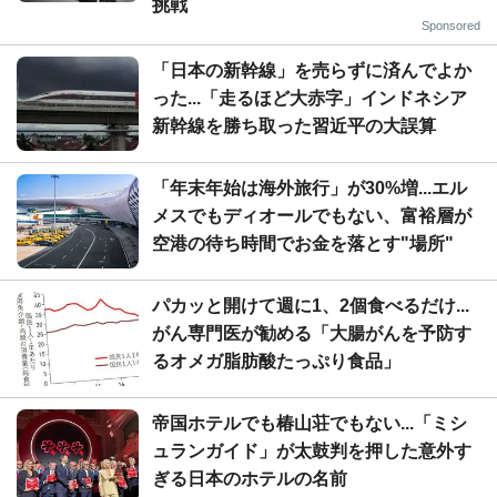
挑戦
Sponsored
「日本の新幹線」を売らずに済んでよか
った...「走るほど大赤字」インドネシア
新幹線を勝ち取った習近平の大誤算
「年末年始は海外旅行」が30%増...エル
メスでもディオールでもない、富裕層が
空港の待ち時間でお金を落とす"場所"
パカッと開けて週に1、2個食べるだけ...
がん専門医が勧める「大腸がんを予防す
るオメガ脂肪酸たっぷり食品」
帝国ホテルでも椿山荘でもない...「ミシ
ュランガイド」が太鼓判を押した意外す
ぎる日本のホテルの名前