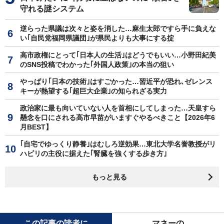
守れる謎システム
逆らった県議は次々と姿を消した…麻生太郎ですら手に負えな
い｢自民党福岡県議団｣が県民よりも大事にする掟
高市政権にとって｢日本人の生活｣はどうでもいい…小野田紀美
のSNS投稿でわかった｢外国人政策｣の本当の狙い
やっぱり｢日本の技術｣はすごかった…習近平が恐れ､ゼレンス
キーが熱望する｢超巨大企業｣の知られざる実力
政治家に最も向いていない人を首相にしてしまった…天皇すら
懸念を口にされる高市早苗がいますぐやるべきこと【2026年6
月BEST】
｢自宅でゆっくり静養｣はむしろ逆効果…東北大学名誉教授がリ
ハビリの主役に据えた｢腎臓を強くする歩き方｣
もっと見る
この記事の読者に
マネーの