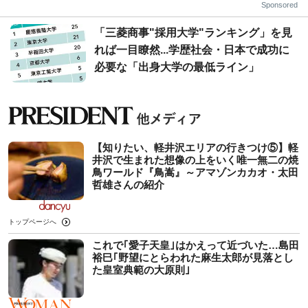
Sponsored
「三菱商事"採用大学"ランキング」を見
れば一目瞭然...学歴社会・日本で成功に
必要な「出身大学の最低ライン」
【知りたい、軽井沢エリアの行きつけ⑤】軽
井沢で生まれた想像の上をいく唯一無二の焼
鳥ワールド『鳥嵩』～アマゾンカカオ・太田
哲雄さんの紹介
トップページへ
これで｢愛子天皇｣はかえって近づいた…島田
裕巳｢野望にとらわれた麻生太郎が見落とし
た皇室典範の大原則｣