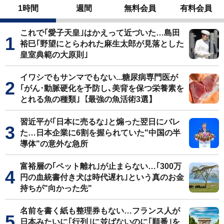
1時間
週間
無料会員
有料会員
これで｢愛子天皇｣はかえって近づいた…島田
裕巳｢野望にとらわれた麻生太郎が見落とした
皇室典範の大原則｣
イワシでもサンマでもない...糖尿病専門医が
｢がん･動脈硬化を予防し､美背を保つ栄養素を
とれる魚の種類｣【最強の魚活術3選】
習近平が｢日本に売るな｣と煽った翌日にバレ
た…日本企業に6割を握られていた"中国の半
導体"の意外な急所
富裕層の｢ペット離れ｣が止まらない…｢300万
円の血統書付き犬は時代遅れ｣という真のお金
持ちが"向かった先"
名前を書く紙も整理券もない…フランス人が
日本みたいに｢行列｣に並ばないのに｢順番｣を