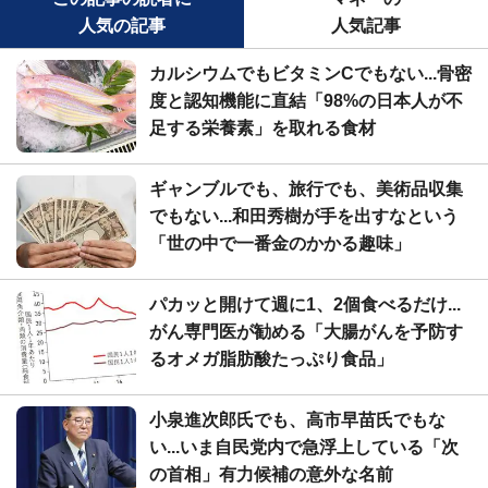
人気の記事
人気記事
カルシウムでもビタミンCでもない...骨密
度と認知機能に直結「98%の日本人が不
足する栄養素」を取れる食材
ギャンブルでも、旅行でも、美術品収集
でもない...和田秀樹が手を出すなという
「世の中で一番金のかかる趣味」
パカッと開けて週に1、2個食べるだけ...
がん専門医が勧める「大腸がんを予防す
るオメガ脂肪酸たっぷり食品」
小泉進次郎氏でも、高市早苗氏でもな
い...いま自民党内で急浮上している「次
の首相」有力候補の意外な名前