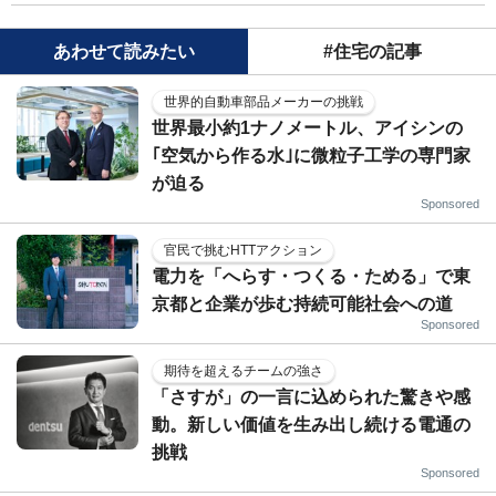
あわせて読みたい
#住宅の記事
世界的自動車部品メーカーの挑戦
世界最小約1ナノメートル、アイシンの
｢空気から作る水｣に微粒子工学の専門家
が迫る
Sponsored
官民で挑むHTTアクション
電力を「へらす・つくる・ためる」で東
京都と企業が歩む持続可能社会への道
Sponsored
期待を超えるチームの強さ
「さすが」の一言に込められた驚きや感
動。新しい価値を生み出し続ける電通の
挑戦
Sponsored