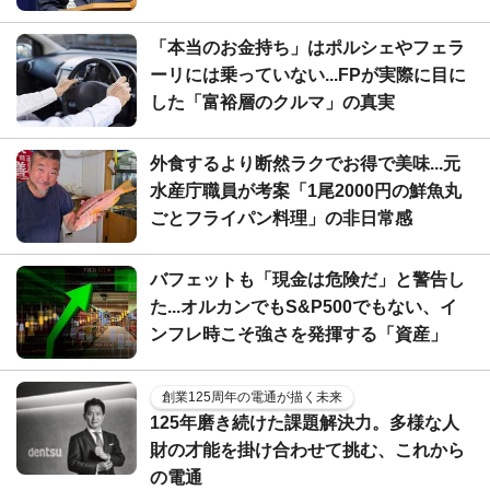
「本当のお金持ち」はポルシェやフェラ
ーリには乗っていない...FPが実際に目に
した「富裕層のクルマ」の真実
外食するより断然ラクでお得で美味...元
水産庁職員が考案「1尾2000円の鮮魚丸
ごとフライパン料理」の非日常感
バフェットも「現金は危険だ」と警告し
た...オルカンでもS&P500でもない、イ
ンフレ時こそ強さを発揮する「資産」
創業125周年の電通が描く未来
125年磨き続けた課題解決力。多様な人
財の才能を掛け合わせて挑む、これから
の電通