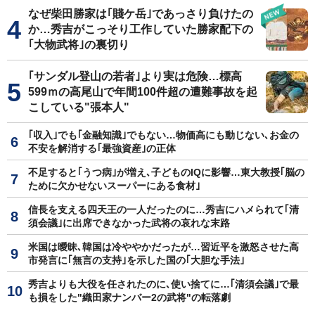
なぜ柴田勝家は｢賤ケ岳｣であっさり負けたの
か…秀吉がこっそり工作していた勝家配下の
｢大物武将｣の裏切り
｢サンダル登山の若者｣より実は危険…標高
599ｍの高尾山で年間100件超の遭難事故を起
こしている"張本人"
｢収入｣でも｢金融知識｣でもない…物価高にも動じない､お金の
不安を解消する｢最強資産｣の正体
不足すると｢うつ病｣が増え､子どものIQに影響…東大教授｢脳の
ために欠かせないスーパーにある食材｣
信長を支える四天王の一人だったのに…秀吉にハメられて｢清
須会議｣に出席できなかった武将の哀れな末路
米国は曖昧､韓国は冷ややかだったが…習近平を激怒させた高
市発言に｢無言の支持｣を示した国の｢大胆な手法｣
秀吉よりも大役を任されたのに､使い捨てに…｢清須会議｣で最
も損をした"織田家ナンバー2の武将"の転落劇