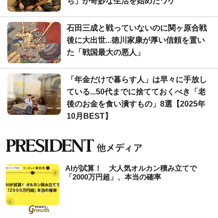
ち」が奇妙な生活を始めたワケ
石田三成と戦っていないのに関ヶ原合戦
後に大出世...徳川家康が厚い信頼を置い
た「戦国最大の悪人」
「年金だけで暮らす人」は早々に手放し
ている...50代までに捨てておくべき「老
後のお金を食い潰すもの」8選【2025年
10月BEST】
AIが試算！ 大人気オルカン積み立てで
「2000万円超」、本当の確率