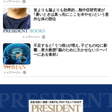
トップページへ
首よりも脇よりも効果的…熱中症研究者が
｢暑いときは真っ先にここを冷やせ｣という意
外な体の部位
トップページへ
不足すると｢うつ病｣が増え､子どものIQに影
響…東大教授｢脳のために欠かせないスーパ
ーにある食材｣
トップページへ