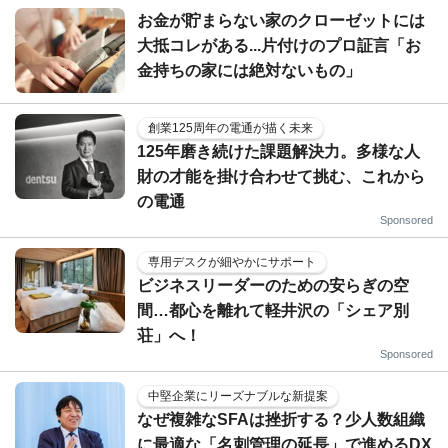
お金が貯まらない家のクローゼットには
大抵コレがある...片付けのプロ証言「お
金持ちの家には絶対ないもの」
創業125周年の電通が描く未来
125年磨き続けた課題解決力。多様な人
財の才能を掛け合わせて挑む、これから
の電通
Sponsored
専用デスクが細やかにサポート
ビジネスリーダーのための安らぎの空
間…都心を離れて軽井沢の「シェア別
荘」へ！
Sponsored
中堅企業にリーズナブルな新提案
なぜ複雑なSFAは挫折する？少人数組織
に最適な「名刺管理の延長」で進めるDX