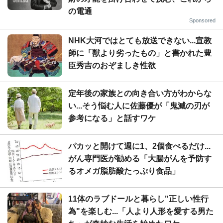
の電通
Sponsored
NHK大河ではとても放送できない...宣教
師に「獣より劣ったもの」と書かれた豊
臣秀吉のおぞましき性欲
定年後の家族との向き合い方がわからな
い...そう悩む人に佐藤優が「鬼滅の刃が
参考になる」と話すワケ
パカッと開けて週に1、2個食べるだけ...
がん専門医が勧める「大腸がんを予防す
るオメガ脂肪酸たっぷり食品」
11体のラブドールと暮らし"正しい性行
為"を楽しむ...「人より人形を愛する男た