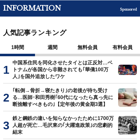
INFORMATION
Sponsored
人気記事ランキング
1時間
週間
無料会員
有料会員
中国系住民を同化させたタイとは正反対…ベ
トナムが各国から非難されても｢華僑100万
人｣を国外追放したワケ
｢転倒→骨折→寝たきり｣の老後が待ち受け
る…医師･和田秀樹｢60代になったら真っ先に
断捨離すべきもの｣【定年後の黄金期3選】
鉄と鋼鉄の違いを知らなかったために1700万
人超が死亡…毛沢東の｢大躍進政策｣の悲劇的
結末