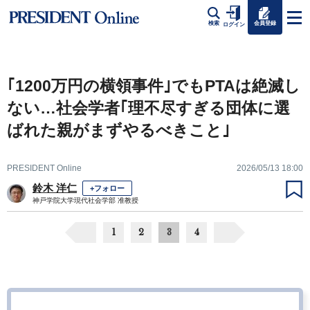
会員登録
検索
ログイン
｢1200万円の横領事件｣でもPTAは絶滅し
ない…社会学者｢理不尽すぎる団体に選
ばれた親がまずやるべきこと｣
PRESIDENT Online
2026/05/13 18:00
鈴木 洋仁
+フォロー
神戸学院大学現代社会学部 准教授
1
2
3
4