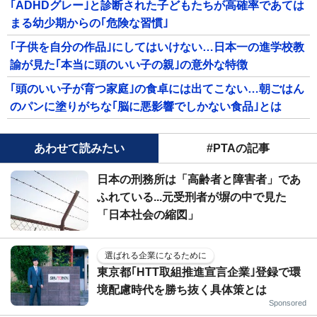
｢ADHDグレー｣と診断された子どもたちが高確率であては
まる幼少期からの｢危険な習慣｣
｢子供を自分の作品｣にしてはいけない…日本一の進学校教
諭が見た｢本当に頭のいい子の親｣の意外な特徴
｢頭のいい子が育つ家庭｣の食卓には出てこない…朝ごはん
のパンに塗りがちな｢脳に悪影響でしかない食品｣とは
あわせて読みたい
#PTAの記事
日本の刑務所は「高齢者と障害者」であ
ふれている...元受刑者が塀の中で見た
「日本社会の縮図」
選ばれる企業になるために
東京都｢HTT取組推進宣言企業｣登録で環
境配慮時代を勝ち抜く具体策とは
Sponsored