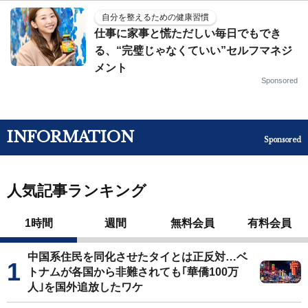
自分を整えるための健康習慣
仕事に家事と慌ただしい毎日でもでき
る、“完璧じゃなくていい”セルフマネジ
メント
Sponsored
INFORMATION
Sponsored
人気記事ランキング
1時間
週間
無料会員
有料会員
中国系住民を同化させたタイとは正反対…ベ
トナムが各国から非難されても｢華僑100万
人｣を国外追放したワケ