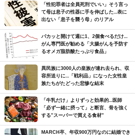
「性犯罪者は全員死刑でいい」そう言っ
て母は息子の性器に手を伸ばした...表に
出ない「息子を襲う母」のリアル
パカッと開けて週に1、2個食べるだけ...
がん専門医が勧める「大腸がんを予防す
るオメガ脂肪酸たっぷり食品」
異民族に3000人の皇族が連れ去られ、収
容所送りに...「戦利品」になった女性皇
族たちがたどった悲惨な結末
「牛乳だけ」よりずっと効果的...医師
「必ず一緒に摂って」と断言、骨を強く
する"スーパーで買える食材"
MARCH卒、年収900万円なのに結婚でき