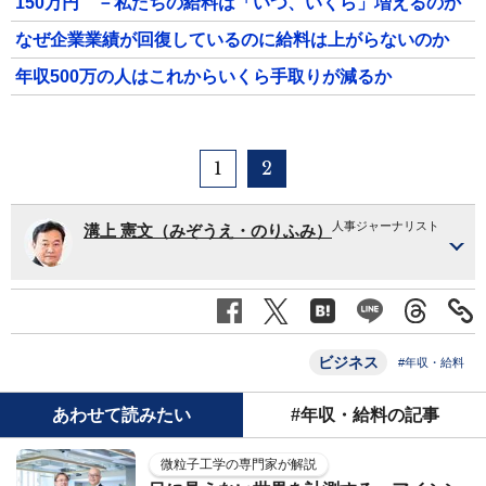
150万円 －私たちの給料は「いつ、いくら」増えるのか
なぜ企業業績が回復しているのに給料は上がらないのか
年収500万の人はこれからいくら手取りが減るか
1
2
人事ジャーナリスト
溝上 憲文（みぞうえ・のりふみ）
ビジネス
#年収・給料
あわせて読みたい
#年収・給料の記事
微粒子工学の専門家が解説