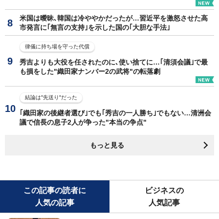
米国は曖昧､韓国は冷ややかだったが…習近平を激怒させた高
市発言に｢無言の支持｣を示した国の｢大胆な手法｣
律儀に持ち場を守った代償
秀吉よりも大役を任されたのに､使い捨てに…｢清須会議｣で最
も損をした"織田家ナンバー2の武将"の転落劇
結論は"先送り"だった
｢織田家の後継者選び｣でも｢秀吉の一人勝ち｣でもない…清洲会
議で信長の息子2人が争った"本当の争点"
もっと見る
この記事の読者に
ビジネスの
人気の記事
人気記事