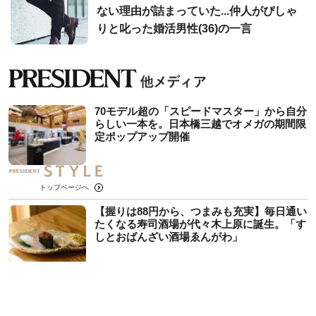
ない理由が詰まっていた...仲人がぴしゃ
りと叱った婚活男性(36)の一言
70モデル超の「スピードマスター」から自分
らしい一本を。日本橋三越でオメガの期間限
定ポップアップ開催
トップページへ
【握りは88円から、つまみも充実】毎日通い
たくなる寿司酒場が代々木上原に誕生。「す
しとおばんざい酒場ゑんがわ」
トップページへ
不足すると｢うつ病｣が増え､子どものIQに影