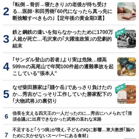
｢転倒→骨折→寝たきり｣の老後が待ち受け
る…医師･和田秀樹｢60代になったら真っ先に
断捨離すべきもの｣【定年後の黄金期3選】
鉄と鋼鉄の違いを知らなかったために1700万
人超が死亡…毛沢東の｢大躍進政策｣の悲劇的
結末
｢サンダル登山の若者｣より実は危険…標高
599ｍの高尾山で年間100件超の遭難事故を起
こしている"張本人"
なぜ柴田勝家は｢賤ケ岳｣であっさり負けたの
か…秀吉がこっそり工作していた勝家配下の
｢大物武将｣の裏切り
信長を支える四天王の一人だったのに…秀吉にハメられて｢清
須会議｣に出席できなかった武将の哀れな末路
不足すると｢うつ病｣が増え､子どものIQに影響…東大教授｢脳の
ために欠かせないスーパーにある食材｣