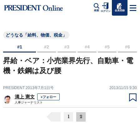
会員登録
検索
ログイン
どうなる「給料、物価、税金」
#1
#2
#3
#4
#5
#6
昇給・ベア：小売業界先行、自動車・電
機・鉄鋼は及び腰
PRESIDENT 2013年7月1日号
2013/11/15 9:30
溝上 憲文
+フォロー
人事ジャーナリスト
1
2