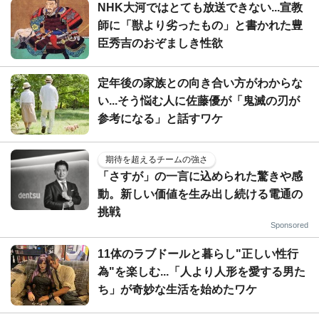
NHK大河ではとても放送できない...宣教
師に「獣より劣ったもの」と書かれた豊
臣秀吉のおぞましき性欲
定年後の家族との向き合い方がわからな
い...そう悩む人に佐藤優が「鬼滅の刃が
参考になる」と話すワケ
期待を超えるチームの強さ
「さすが」の一言に込められた驚きや感
動。新しい価値を生み出し続ける電通の
挑戦
Sponsored
11体のラブドールと暮らし"正しい性行
為"を楽しむ...「人より人形を愛する男た
ち」が奇妙な生活を始めたワケ