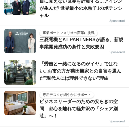
目に見えない世界を計測する…アイシン
が生んだ｢世界最小の水粒子｣のポテンシ
ャル
Sponsored
事業ポートフォリオの変革に挑戦
三菱電機とAT PARTNERSが語る、新規
事業開発成功の条件と失敗要因
Sponsored
「秀吉と一緒になるのがイヤ」ではな
い...お市の方が柴田勝家との自害を選ん
だ"現代人には理解できない"理由
専用デスクが細やかにサポート
ビジネスリーダーのための安らぎの空
間…都心を離れて軽井沢の「シェア別
荘」へ！
Sponsored