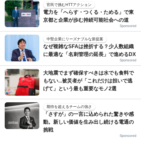
官民で挑むHTTアクション
電力を「へらす・つくる・ためる」で東
京都と企業が歩む持続可能社会への道
Sponsored
中堅企業にリーズナブルな新提案
なぜ複雑なSFAは挫折する？少人数組織
に最適な「名刺管理の延長」で進めるDX
Sponsored
大地震でまず確保すべきは水でも食料で
もない...被災者が「これだけは担いで逃
げて」という最も重要なモノ2選
期待を超えるチームの強さ
「さすが」の一言に込められた驚きや感
動。新しい価値を生み出し続ける電通の
挑戦
Sponsored