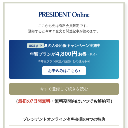
ここから先は有料会員限定です。
登録すると今すぐ全文と関連記事が読めます。
夏の入会応援キャンペーン実施中
8/31まで
4,800円
年額プランが
お得
（税込）
※年額プラン限定／他割引との併用不可
お申込みはこちら
今すぐ登録して続きを読む
（
最初の7日間無料
・無料期間内はいつでも解約可）
プレジデントオンライン有料会員の4つの特典