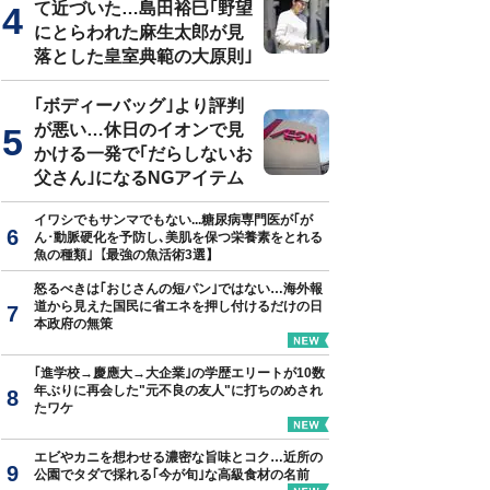
て近づいた…島田裕巳｢野望
にとらわれた麻生太郎が見
落とした皇室典範の大原則｣
｢ボディーバッグ｣より評判
が悪い…休日のイオンで見
かける一発で｢だらしないお
父さん｣になるNGアイテム
イワシでもサンマでもない...糖尿病専門医が｢が
ん･動脈硬化を予防し､美肌を保つ栄養素をとれる
魚の種類｣【最強の魚活術3選】
怒るべきは｢おじさんの短パン｣ではない…海外報
道から見えた国民に省エネを押し付けるだけの日
本政府の無策
｢進学校→慶應大→大企業｣の学歴エリートが10数
年ぶりに再会した"元不良の友人"に打ちのめされ
たワケ
エビやカニを想わせる濃密な旨味とコク…近所の
公園でタダで採れる｢今が旬｣な高級食材の名前