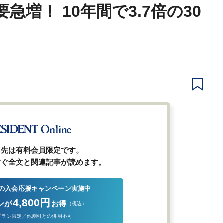
急増！ 10年間で3.7倍の30
1
2
前ページ
ら先は有料会員限定です。
すぐ全文と関連記事が読めます。
の入会応援キャンペーン実施中
4,800円
ンが
お得
（税込）
プラン限定／他割引との併用不可