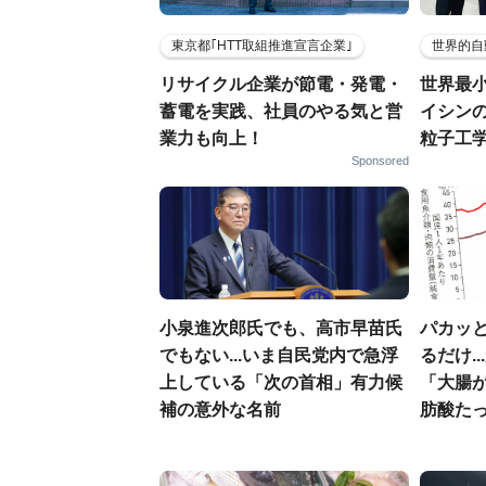
東京都｢HTT取組推進宣言企業｣
世界的自
リサイクル企業が節電・発電・
世界最
蓄電を実践、社員のやる気と営
イシンの
業力も向上！
粒子工
Sponsored
小泉進次郎氏でも、高市早苗氏
パカッと
でもない...いま自民党内で急浮
るだけ.
上している「次の首相」有力候
「大腸
補の意外な名前
肪酸た