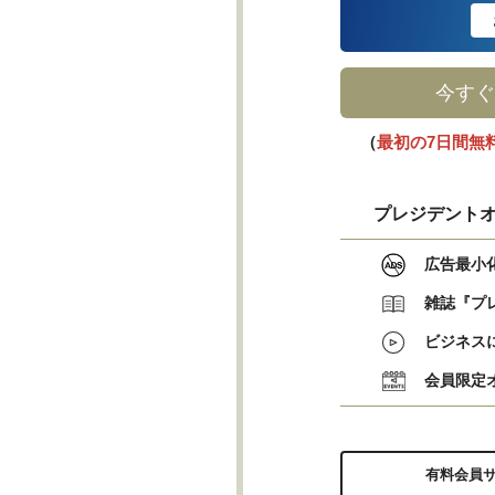
今すぐ
（
最初の7日間無
プレジデントオ
広告最小
雑誌『プ
ビジネス
会員限定
有料会員