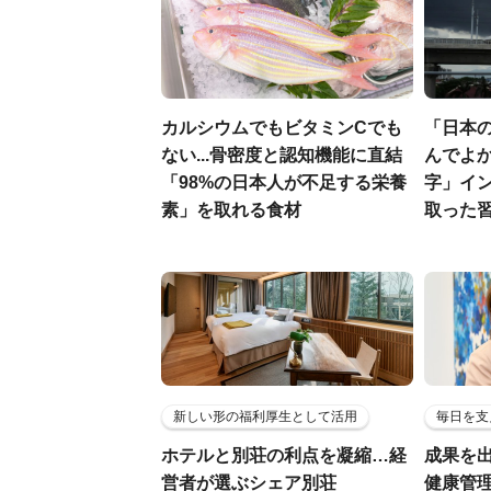
カルシウムでもビタミンCでも
「日本
ない...骨密度と認知機能に直結
んでよか
「98%の日本人が不足する栄養
字」イ
素」を取れる食材
取った
新しい形の福利厚生として活用
毎日を支
ホテルと別荘の利点を凝縮…経
成果を
営者が選ぶシェア別荘
健康管