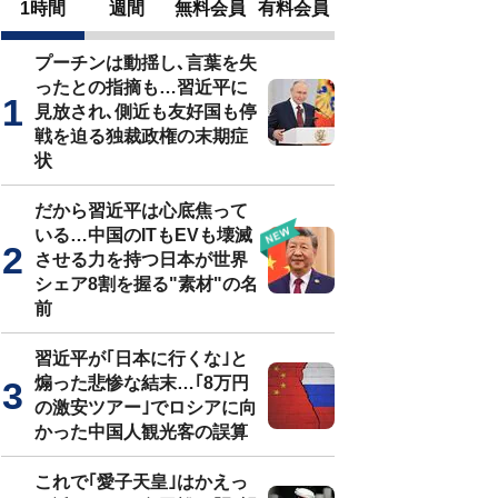
1時間
週間
無料会員
有料会員
プーチンは動揺し､言葉を失
ったとの指摘も…習近平に
見放され､側近も友好国も停
戦を迫る独裁政権の末期症
状
だから習近平は心底焦って
いる…中国のITもEVも壊滅
させる力を持つ日本が世界
シェア8割を握る"素材"の名
前
習近平が｢日本に行くな｣と
煽った悲惨な結末…｢8万円
の激安ツアー｣でロシアに向
かった中国人観光客の誤算
これで｢愛子天皇｣はかえっ