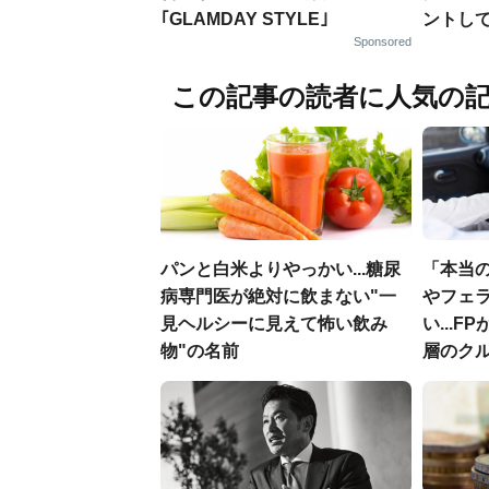
｢GLAMDAY STYLE｣
ントし
Sponsored
この記事の読者に人気の
パンと白米よりやっかい...糖尿
「本当
病専門医が絶対に飲まない"一
やフェ
見ヘルシーに見えて怖い飲み
い...
物"の名前
層のク