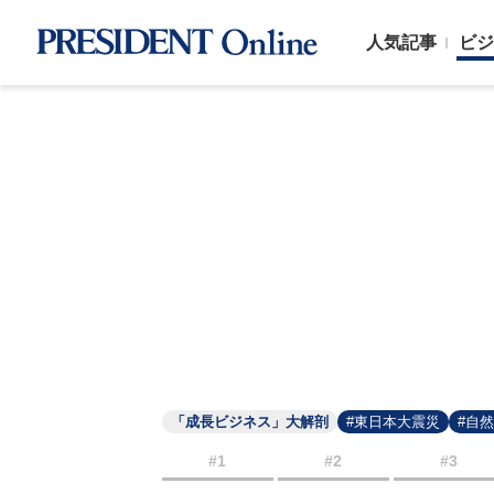
人気記事
ビジ
「成長ビジネス」大解剖
#東日本大震災
#自
#1
#2
#3