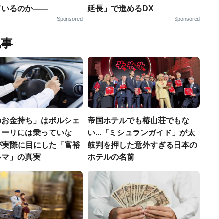
ているのか——
延長」で進めるDX
Sponsored
Sponsored
記事
のお金持ち」はポルシェ
帝国ホテルでも椿山荘でもな
ラーリには乗っていな
い...「ミシュランガイド」が太
FPが実際に目にした「富裕
鼓判を押した意外すぎる日本の
ルマ」の真実
ホテルの名前