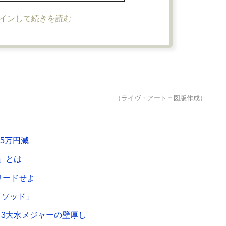
インして続きを読む
（ライヴ・アート＝図版作成）
5万円減
」とは
リードせよ
メソッド」
、3大水メジャーの壁厚し