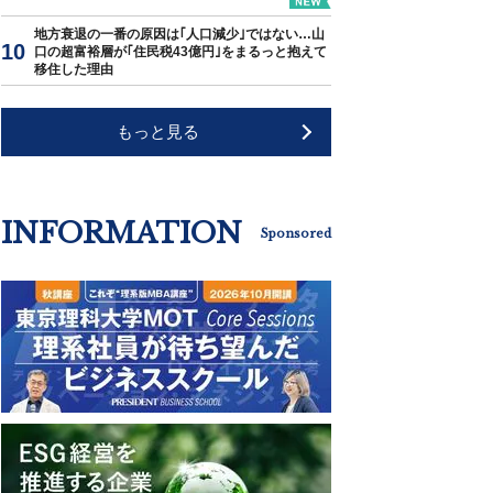
地方衰退の一番の原因は｢人口減少｣ではない…山
口の超富裕層が｢住民税43億円｣をまるっと抱えて
移住した理由
もっと見る
INFORMATION
Sponsored