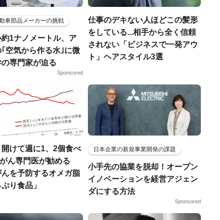
仕事のデキない人ほどこの髪形
動車部品メーカーの挑戦
をしている...相手から全く信頼
小約1ナノメートル、ア
されない「ビジネスで一発アウ
｢空気から作る水｣に微
ト」ヘアスタイル3選
学の専門家が迫る
Sponsored
開けて週に1、2個食べ
日本企業の新規事業開発の課題
..がん専門医が勧める
小手先の協業を脱却！オープン
がんを予防するオメガ脂
イノベーションを経営アジェン
っぷり食品」
ダにする方法
Sponsored