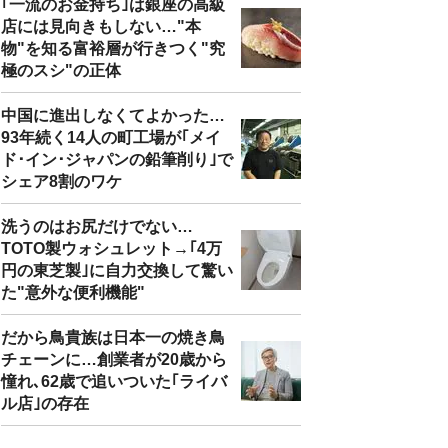
｢一流のお金持ち｣は銀座の高級
店には見向きもしない…"本
物"を知る富裕層が行きつく"究
極のスシ"の正体
中国に進出しなくてよかった…
93年続く14人の町工場が｢メイ
ド･イン･ジャパンの鉛筆削り｣で
シェア8割のワケ
洗うのはお尻だけでない…
TOTO製ウォシュレット→｢4万
円の東芝製｣に自力交換して驚い
た"意外な便利機能"
だから鳥貴族は日本一の焼き鳥
チェーンに…創業者が20歳から
憧れ､62歳で追いついた｢ライバ
ル店｣の存在