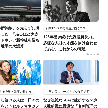
の新幹線」を売らずに済
創業125周年の電通が描く未来
った...「走るほど大赤
125年磨き続けた課題解決力。
ンドネシア新幹線を勝ち
多様な人財の才能を掛け合わせ
習近平の大誤算
て挑む、これからの電通
Sponsored
える運動と栄養の整え方
中堅企業にリーズナブルな新提案
出し続ける人は、日々の
なぜ複雑なSFAは挫折する？少
理をどうセルフマネジメ
人数組織に最適な「名刺管理の