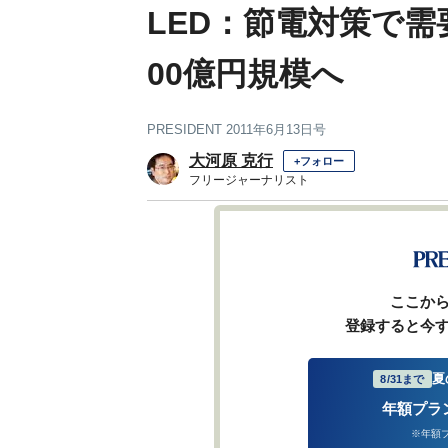
LED：節電対策で需要
00億円規模へ
PRESIDENT 2011年6月13日号
大河原 克行
+フォロー
フリージャーナリスト
ここか
登録すると今
夏
8/31まで
年額プラ
※年額