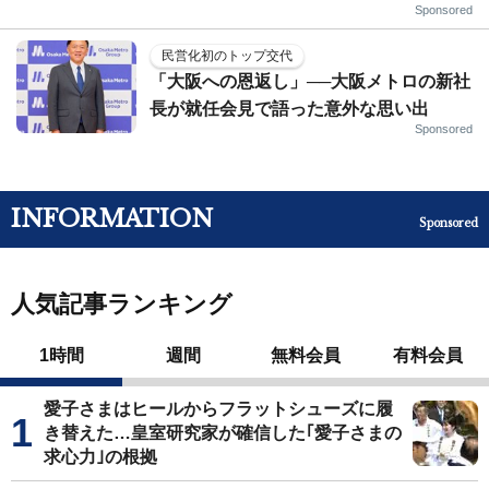
Sponsored
民営化初のトップ交代
「大阪への恩返し」──大阪メトロの新社
長が就任会見で語った意外な思い出
Sponsored
INFORMATION
Sponsored
人気記事ランキング
1時間
週間
無料会員
有料会員
愛子さまはヒールからフラットシューズに履
き替えた…皇室研究家が確信した｢愛子さまの
求心力｣の根拠