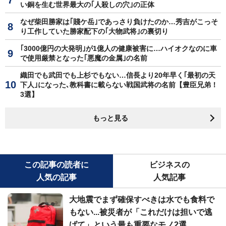
い銅を生む世界最大の｢人殺しの穴｣の正体
なぜ柴田勝家は｢賤ケ岳｣であっさり負けたのか…秀吉がこっそ
り工作していた勝家配下の｢大物武将｣の裏切り
｢3000億円の大発明｣が1億人の健康被害に…ハイオクなのに車
で使用厳禁となった｢悪魔の金属｣の名前
織田でも武田でも上杉でもない…信長より20年早く｢最初の天
下人｣になった､教科書に載らない戦国武将の名前【豊臣兄弟！
3選】
もっと見る
この記事の読者に
ビジネスの
人気の記事
人気記事
大地震でまず確保すべきは水でも食料で
もない...被災者が「これだけは担いで逃
げて」という最も重要なモノ2選