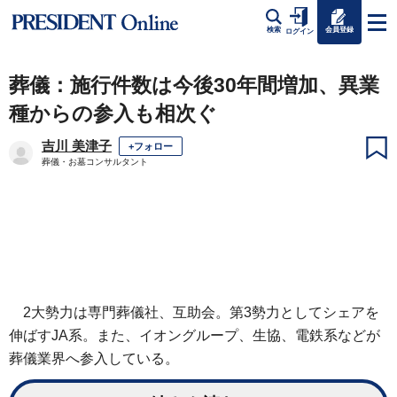
会員登録
検索
ログイン
葬儀：施行件数は今後30年間増加、異業
種からの参入も相次ぐ
吉川 美津子
+フォロー
葬儀・お墓コンサルタント
2大勢力は専門葬儀社、互助会。第3勢力としてシェアを
伸ばすJA系。また、イオングループ、生協、電鉄系などが
葬儀業界へ参入している。