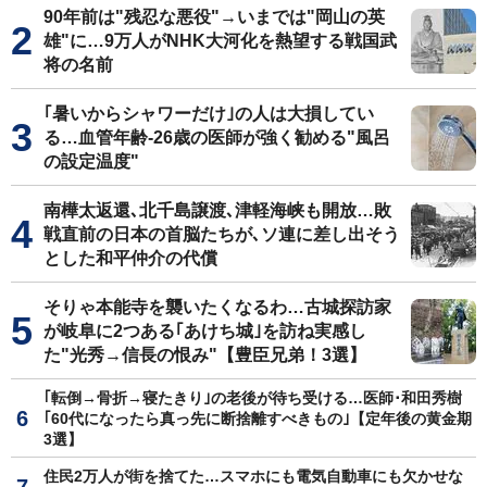
90年前は"残忍な悪役"→いまでは"岡山の英
雄"に…9万人がNHK大河化を熱望する戦国武
将の名前
｢暑いからシャワーだけ｣の人は大損してい
る…血管年齢-26歳の医師が強く勧める"風呂
の設定温度"
南樺太返還､北千島譲渡､津軽海峡も開放…敗
戦直前の日本の首脳たちが､ソ連に差し出そう
とした和平仲介の代償
そりゃ本能寺を襲いたくなるわ…古城探訪家
が岐阜に2つある｢あけち城｣を訪ね実感し
た"光秀→信長の恨み"【豊臣兄弟！3選】
｢転倒→骨折→寝たきり｣の老後が待ち受ける…医師･和田秀樹
｢60代になったら真っ先に断捨離すべきもの｣【定年後の黄金期
3選】
住民2万人が街を捨てた…スマホにも電気自動車にも欠かせな