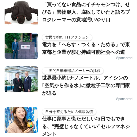
「買ってない食品にイチャモンつけ、せ
びる」異物混入、腐敗していたと語るプ
ロクレーマーの意地汚いやり口
官民で挑むHTTアクション
電力を「へらす・つくる・ためる」で東
京都と企業が歩む持続可能社会への道
Sponsored
世界的自動車部品メーカーの挑戦
世界最小約1ナノメートル、アイシンの
｢空気から作る水｣に微粒子工学の専門家
が迫る
Sponsored
自分を整えるための健康習慣
仕事に家事と慌ただしい毎日でもでき
る、“完璧じゃなくていい”セルフマネジ
メント