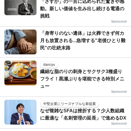
「さすが」の一言に込められた驚きや感
動。新しい価値を生み出し続ける電通の
挑戦
Sponsored
「身寄りのない遺体」は火葬できず何カ
月も放置される...急増する"老後ひとり難
民"の壮絶末路
dancyu
繊細な脂のりの刺身とサクサク3種盛り
フライ！黒瀬ぶりを堪能できる特別メニ
ュー
Sponsored
中堅企業にリーズナブルな新提案
なぜ複雑なSFAは挫折する？少人数組織
に最適な「名刺管理の延長」で進めるDX
Sponsored