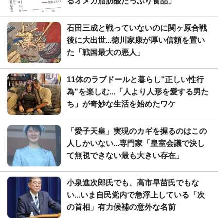
るオメガ脂肪酸たっぷり食品」
石田三成と戦っていないのに関ヶ原合戦
後に大出世...徳川家康が厚い信頼を置い
た「戦国最大の悪人」
11体のラブドールと暮らし"正しい性行
為"を楽しむ...「人より人形を愛する男た
ち」が奇妙な生活を始めたワケ
「愛子天皇」実現のカギを握るのはこの
人しかいない...専門家「皇室会議で決し
て無視できない最も大きい存在」
小泉進次郎氏でも、高市早苗氏でもな
い...いま自民党内で急浮上している「次
の首相」有力候補の意外な名前