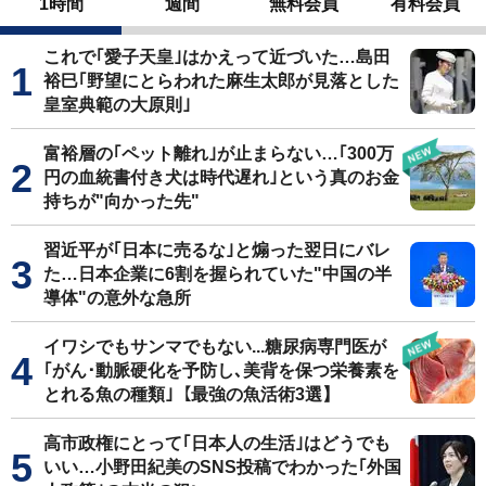
1時間
週間
無料会員
有料会員
これで｢愛子天皇｣はかえって近づいた…島田
裕巳｢野望にとらわれた麻生太郎が見落とした
皇室典範の大原則｣
富裕層の｢ペット離れ｣が止まらない…｢300万
円の血統書付き犬は時代遅れ｣という真のお金
持ちが"向かった先"
習近平が｢日本に売るな｣と煽った翌日にバレ
た…日本企業に6割を握られていた"中国の半
導体"の意外な急所
イワシでもサンマでもない...糖尿病専門医が
｢がん･動脈硬化を予防し､美背を保つ栄養素を
とれる魚の種類｣【最強の魚活術3選】
高市政権にとって｢日本人の生活｣はどうでも
いい…小野田紀美のSNS投稿でわかった｢外国