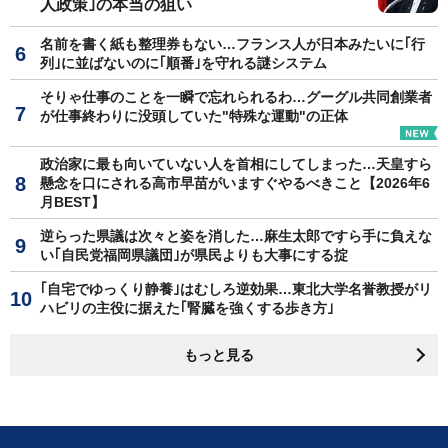
人政策｣の本当の狙い
名前を書く紙も整理券もない…フランス人が日本みたいに｢行
列｣に並ばないのに｢順番｣を守れる謎システム
そりゃ仕事のことを一瞬で忘れられるわ…グーグル共同創業者
が仕事終わりに没頭していた"特殊な運動"の正体
政治家に最も向いていない人を首相にしてしまった…天皇すら
懸念を口にされる高市早苗がいますぐやるべきこと【2026年6
月BEST】
逆らった県議は次々と姿を消した…麻生太郎ですら手に負えな
い｢自民党福岡県議団｣が県民よりも大事にする掟
｢自宅でゆっくり静養｣はむしろ逆効果…東北大学名誉教授がリ
ハビリの主役に据えた｢腎臓を強くする歩き方｣
もっと見る