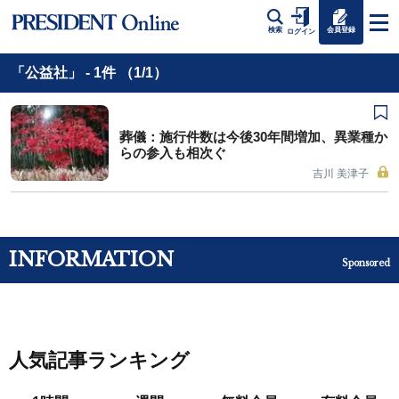
会員登録
検索
ログイン
「公益社」 - 1件 （1/1）
葬儀：施行件数は今後30年間増加、異業種か
らの参入も相次ぐ
吉川 美津子
INFORMATION
Sponsored
人気記事ランキング