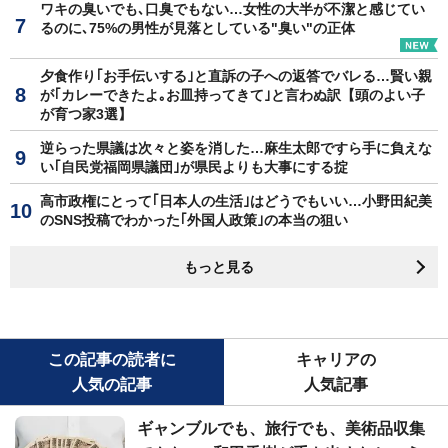
ワキの臭いでも､口臭でもない…女性の大半が不潔と感じてい
るのに､75%の男性が見落としている"臭い"の正体
夕食作り｢お手伝いする｣と直訴の子への返答でバレる…賢い親
が｢カレーできたよ｡お皿持ってきて｣と言わぬ訳【頭のよい子
が育つ家3選】
逆らった県議は次々と姿を消した…麻生太郎ですら手に負えな
い｢自民党福岡県議団｣が県民よりも大事にする掟
高市政権にとって｢日本人の生活｣はどうでもいい…小野田紀美
のSNS投稿でわかった｢外国人政策｣の本当の狙い
もっと見る
この記事の読者に
キャリアの
人気の記事
人気記事
ギャンブルでも、旅行でも、美術品収集