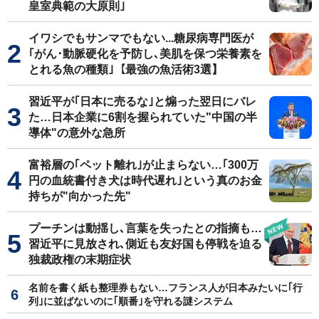
皇室典範の大原則｣
イワシでもサンマでもない...糖尿病専門医が
｢がん･動脈硬化を予防し､美肌を保つ栄養素を
とれる魚の種類｣【最強の魚活術3選】
習近平が｢日本に売るな｣と煽った翌日にバレ
た…日本企業に6割を握られていた"中国の半
導体"の意外な急所
富裕層の｢ペット離れ｣が止まらない…｢300万
円の血統書付き犬は時代遅れ｣という真のお金
持ちが"向かった先"
プーチンは動揺し､言葉を失ったとの指摘も…
習近平に見放され､側近も友好国も停戦を迫る
独裁政権の末期症状
名前を書く紙も整理券もない…フランス人が日本みたいに｢行
列｣に並ばないのに｢順番｣を守れる謎システム