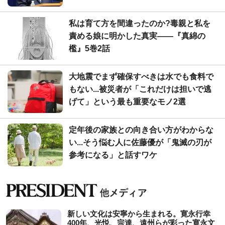
私は育て方を間違ったのか?毒親と私を
責める娘に明かした真実――『真綿の
檻』5巻2話
大地震でまず確保すべきは水でも食料で
もない...被災者が「これだけは担いで逃
げて」という最も重要なモノ2選
定年後の家族との向き合い方がわからな
い...そう悩む人に佐藤優が「鬼滅の刃が
参考になる」と話すワケ
新しい文化は安寧から生まれる。寛永行幸
400年、光悦、宗達、遠州らが彩った寛永文