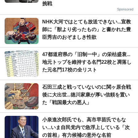
挑戦
Sponsored
NHK大河ではとても放送できない...宣教
師に「獣より劣ったもの」と書かれた豊
臣秀吉のおぞましき性欲
47都道府県の「旧制一中」の栄枯盛衰...
地元トップを維持する名門22校と凋落し
た元名門17校の全リスト
石田三成と戦っていないのに関ヶ原合戦
後に大出世...徳川家康が厚い信頼を置い
た「戦国最大の悪人」
小泉進次郎氏でも、高市早苗氏でもな
い...いま自民党内で急浮上している「次
の首相」有力候補の意外な名前