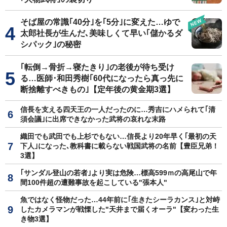
そば屋の常識｢40分｣を｢5分｣に変えた…ゆで
太郎社長が生んだ､美味しくて早い｢儲かるダ
シパック｣の秘密
｢転倒→骨折→寝たきり｣の老後が待ち受け
る…医師･和田秀樹｢60代になったら真っ先に
断捨離すべきもの｣【定年後の黄金期3選】
信長を支える四天王の一人だったのに…秀吉にハメられて｢清
須会議｣に出席できなかった武将の哀れな末路
織田でも武田でも上杉でもない…信長より20年早く｢最初の天
下人｣になった､教科書に載らない戦国武将の名前【豊臣兄弟！
3選】
｢サンダル登山の若者｣より実は危険…標高599ｍの高尾山で年
間100件超の遭難事故を起こしている"張本人"
魚ではなく怪物だった…44年前に｢生きたシーラカンス｣と対峙
したカメラマンが戦慄した"天井まで届くオーラ"【変わった生
き物3選】