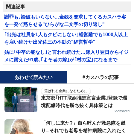
関連記事
謝罪も､論破もいらない…金銭を要求してくるカスハラ客
を一発で黙らせる"ひらがな二文字の切り返し"
｢出光は社員を1人もクビにしない｣経営難でも1000人以上
を雇い続けた出光佐三の不動の"経営哲学"
姑に｢中卒の能なし｣と言われ続けた…嫁入り翌日からイジ
メに耐えた91歳､｢よそ者の嫁｣が｢村の宝｣になるまで
あわせて読みたい
#カスハラの記事
選ばれる企業になるために
東京都｢HTT取組推進宣言企業｣登録で環
境配慮時代を勝ち抜く具体策とは
Sponsored
「何しに来た?」自ら呼んだ救急隊を蹴
り...それでも老母を精神病院に入れたく