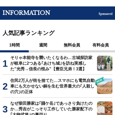
INFORMATION
Sponsored
人気記事ランキング
1時間
週間
無料会員
有料会員
そりゃ本能寺を襲いたくなるわ…古城探訪家
が岐阜に2つある｢あけち城｣を訪ね実感し
た"光秀→信長の恨み"【豊臣兄弟！3選】
住民2万人が街を捨てた…スマホにも電気自動
車にも欠かせない銅を生む世界最大の｢人殺し
の穴｣の正体
なぜ柴田勝家は｢賤ケ岳｣であっさり負けたの
か…秀吉がこっそり工作していた勝家配下の
｢大物武将｣の裏切り