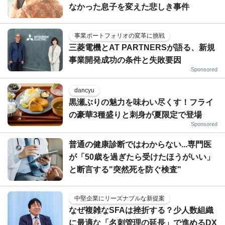
なかった息子を変えた悲しき事件
事業ポートフォリオの変革に挑戦
三菱電機とAT PARTNERSが語る、新規
事業開発成功の条件と失敗要因
Sponsored
dancyu
黒瀬ぶりの魅力を味わい尽くす！フライ
の豪華3種盛りと刺身が夏限定で登場
Sponsored
普通の健康診断ではわからない...専門医
が「50歳を過ぎたら受けたほうがいい」
と断言する"突然死を防ぐ検査"
中堅企業にリーズナブルな新提案
なぜ複雑なSFAは挫折する？少人数組織
に最適な「名刺管理の延長」で進めるDX