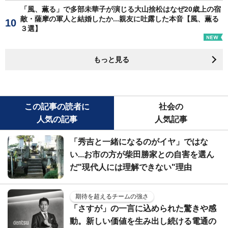
「風、薫る」で多部未華子が演じる大山捨松はなぜ20歳上の宿
敵・薩摩の軍人と結婚したか...親友に吐露した本音【風、薫る
３選】
もっと見る
この記事の読者に
社会の
人気の記事
人気記事
「秀吉と一緒になるのがイヤ」ではな
い...お市の方が柴田勝家との自害を選ん
だ"現代人には理解できない"理由
期待を超えるチームの強さ
「さすが」の一言に込められた驚きや感
動。新しい価値を生み出し続ける電通の