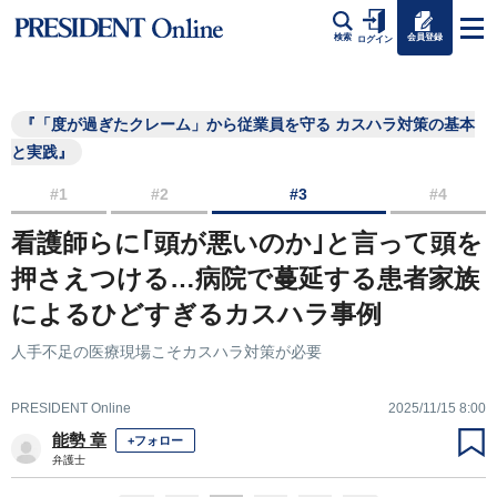
会員登録
検索
ログイン
『「度が過ぎたクレーム」から従業員を守る カスハラ対策の基本
と実践』
#1
#2
#3
#4
看護師らに｢頭が悪いのか｣と言って頭を
押さえつける…病院で蔓延する患者家族
によるひどすぎるカスハラ事例
人手不足の医療現場こそカスハラ対策が必要
PRESIDENT Online
2025/11/15 8:00
能勢 章
+フォロー
弁護士