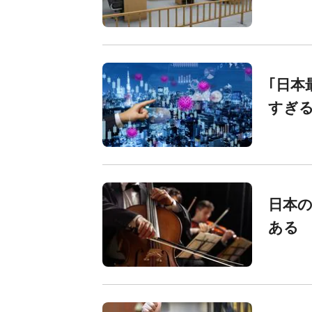
｢日本
すぎる
日本の
ある