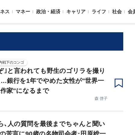
ネス
マネー
政治・経済
キャリア
ライフ
社会
会
内戦下のコンゴ
ぞ｣と言われても野生のゴリラを撮り
…銀行を1年でやめた女性が"世界一
作家"になるまで
森 啓子
ら､人の質問を最後までちゃんと聞い
娘の苦言に90歳の名物司会者･田原総一