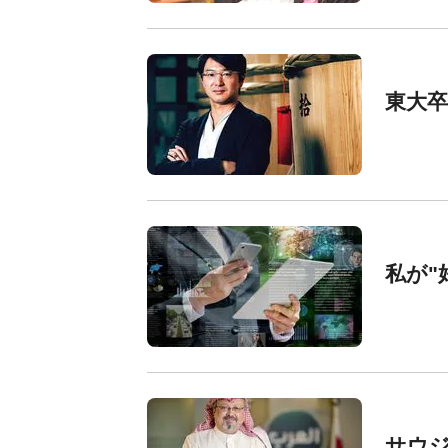
東大
私が"
サウジ