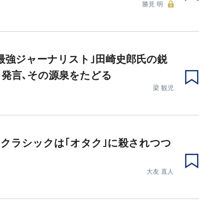
勝見 明
最強ジャーナリスト｣田崎史郎氏の鋭
発言､その源泉をたどる
梁 観児
クラシックは｢オタク｣に殺されつつ
大友 直人