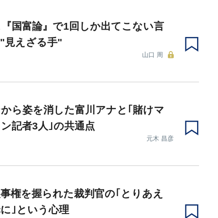
『国富論』で1回しか出てこない言
"見えざる手"
山口 周
から姿を消した富川アナと｢賭けマ
ン記者3人｣の共通点
元木 昌彦
事権を握られた裁判官の｢とりあえ
に｣という心理