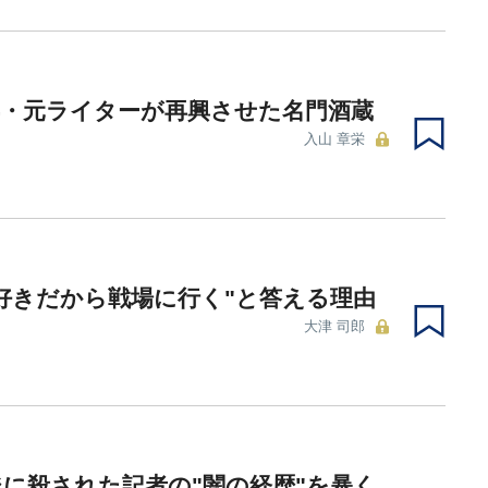
卒・元ライターが再興させた名門酒蔵
入山 章栄
好きだから戦場に行く"と答える理由
大津 司郎
に殺された記者の"闇の経歴"を暴く