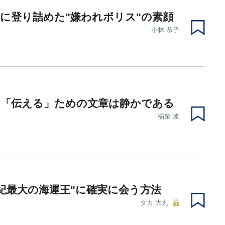
に登り詰めた"嫌われボリス"の素顔
小林 恭子
を「伝える」ための文章は静かである
稲泉 連
世紀最大の海運王"に確実に会う方法
タカ 大丸