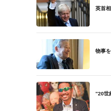
英首相
物事
"20