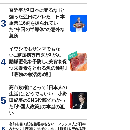
習近平が｢日本に売るな｣と
煽った翌日にバレた…日本
企業に6割を握られてい
た"中国の半導体"の意外な
急所
イワシでもサンマでもな
い...糖尿病専門医が｢がん･
動脈硬化を予防し､美背を保
つ栄養素をとれる魚の種類｣
【最強の魚活術3選】
高市政権にとって｢日本人の
生活｣はどうでもいい…小野
田紀美のSNS投稿でわかっ
た｢外国人政策｣の本当の狙
い
名前を書く紙も整理券もない…フランス人が日本
みたいに｢行列｣に並ばないのに｢順番｣を守れる謎