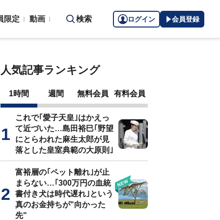
員限定
動画
検索
ログイン
会員登録
人気記事ランキング
1時間
週間
無料会員
有料会員
これで｢愛子天皇｣はかえっ
て近づいた…島田裕巳｢野望
にとらわれた麻生太郎が見
落とした皇室典範の大原則｣
富裕層の｢ペット離れ｣が止
まらない…｢300万円の血統
書付き犬は時代遅れ｣という
真のお金持ちが"向かった
先"