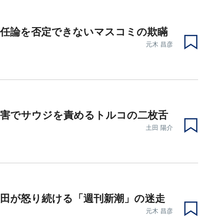
責任論を否定できないマスコミの欺瞞
元木 昌彦
殺害でサウジを責めるトルコの二枚舌
土田 陽介
太田が怒り続ける「週刊新潮」の迷走
元木 昌彦