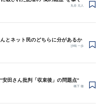
丸谷 元人
さんとネット民のどちらに分があるか
沙鴎 一歩
"安田さん批判「収束後」の問題点"
橋下 徹