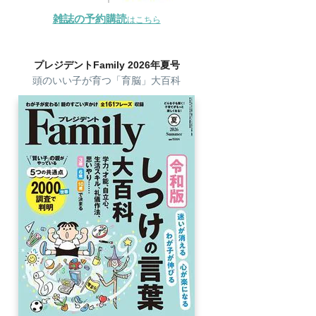
雑誌の予約購読
はこちら
プレジデントFamily 2026年夏号
頭のいい子が育つ「育脳」大百科