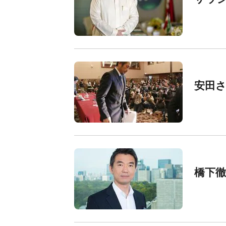
安田
橋下徹