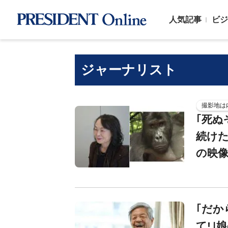
人気記事
ビジ
ジャーナリスト
撮影地は
｢死ぬ
続けた
の映像
｢だか
て!｣