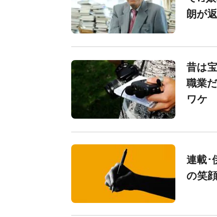
朗が
昔は
職業だ
ワケ
連載･
の笑顔