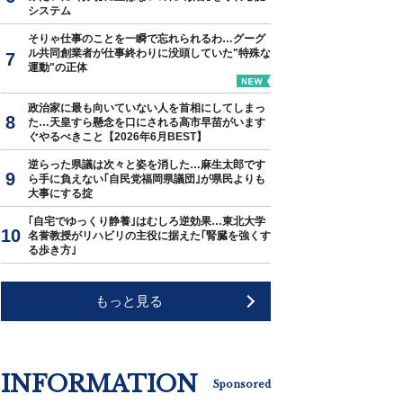
システム
そりゃ仕事のことを一瞬で忘れられるわ…グーグ
ル共同創業者が仕事終わりに没頭していた"特殊な
運動"の正体
政治家に最も向いていない人を首相にしてしまっ
た…天皇すら懸念を口にされる高市早苗がいます
ぐやるべきこと【2026年6月BEST】
逆らった県議は次々と姿を消した…麻生太郎です
ら手に負えない｢自民党福岡県議団｣が県民よりも
大事にする掟
｢自宅でゆっくり静養｣はむしろ逆効果…東北大学
名誉教授がリハビリの主役に据えた｢腎臓を強くす
る歩き方｣
もっと見る
INFORMATION
Sponsored