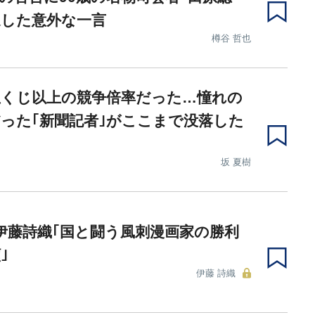
返した意外な一言
樽谷 哲也
宝くじ以上の競争倍率だった…憧れの
った｢新聞記者｣がここまで没落した
坂 夏樹
伊藤詩織｢国と闘う風刺漫画家の勝利
｣
伊藤 詩織