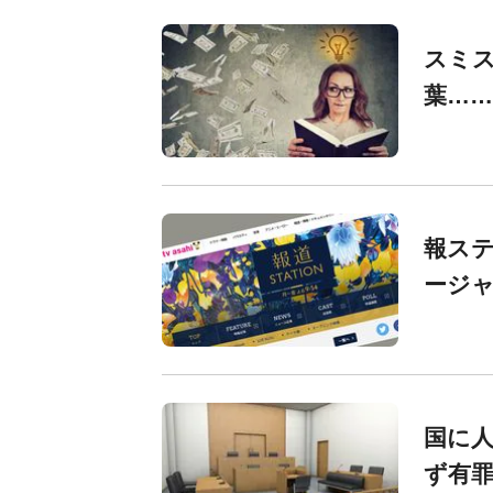
スミス
葉……
報ステ
ージャ
国に人
ず有罪