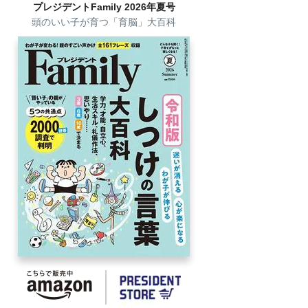
プレジデントFamily 2026年夏号
頭のいい子が育つ「育脳」大百科