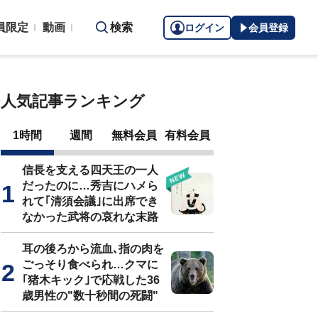
員限定
動画
検索
ログイン
会員登録
人気記事ランキング
1時間
週間
無料会員
有料会員
信長を支える四天王の一人
だったのに…秀吉にハメら
れて｢清須会議｣に出席でき
なかった武将の哀れな末路
耳の後ろから流血､指の肉を
ごっそり食べられ…クマに
｢猪木キック｣で応戦した36
歳男性の"数十秒間の死闘"