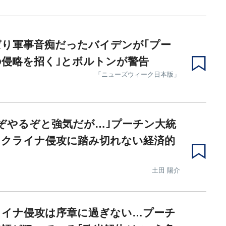
り軍事音痴だったバイデンが｢プー
侵略を招く｣とボルトンが警告
「ニューズウィーク日本版」
ぞやるぞと強気だが…｣プーチン大統
ウクライナ侵攻に踏み切れない経済的
土田 陽介
ライナ侵攻は序章に過ぎない…プーチ