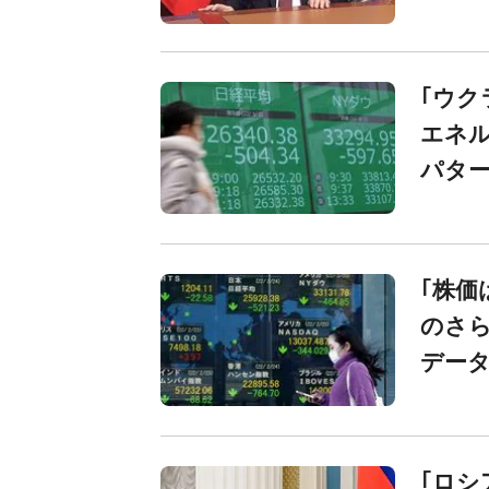
｢ウク
エネル
パタ
｢株価
のさら
データ
｢ロシ