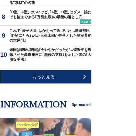
る"素材"の名前
｢O型→A型｣はいいけど､｢A型→O型｣はダメ…誰に
でも輸血できる｢万能血液｣の最後の落とし穴
これで｢愛子天皇｣はかえって近づいた…島田裕巳
｢野望にとらわれた麻生太郎が見落とした皇室典範
の大原則｣
米国は曖昧､韓国は冷ややかだったが…習近平を激
怒させた高市発言に｢無言の支持｣を示した国の｢大
胆な手法｣
もっと見る
INFORMATION
Sponsored