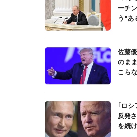
ーチ
う"あ
佐藤優
のま
こらな
｢ロシ
反発
を続