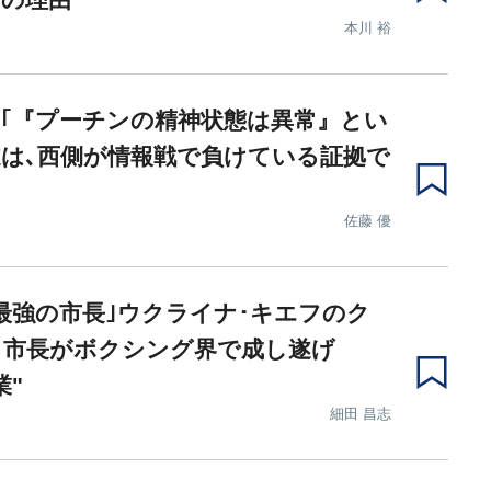
本川 裕
｢『プーチンの精神状態は異常』とい
は､西側が情報戦で負けている証拠で
佐藤 優
最強の市長｣ウクライナ･キエフのク
コ市長がボクシング界で成し遂げ
業"
細田 昌志