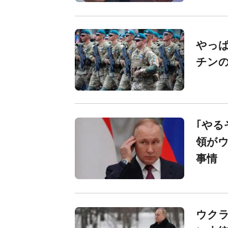
やっぱ
チンの
｢やる
領が
事情
ウク