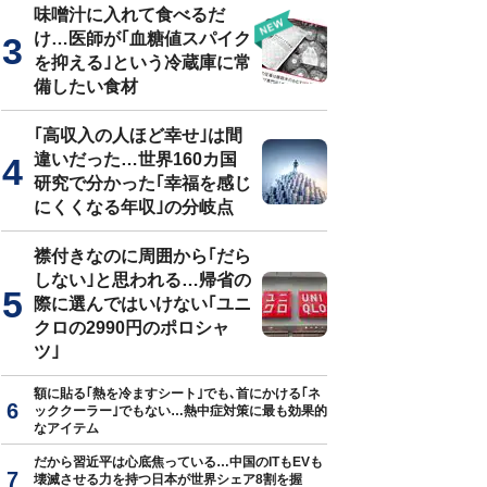
味噌汁に入れて食べるだ
け…医師が｢血糖値スパイク
を抑える｣という冷蔵庫に常
備したい食材
｢高収入の人ほど幸せ｣は間
違いだった…世界160カ国
研究で分かった｢幸福を感じ
にくくなる年収｣の分岐点
襟付きなのに周囲から｢だら
しない｣と思われる…帰省の
際に選んではいけない｢ユニ
クロの2990円のポロシャ
ツ｣
額に貼る｢熱を冷ますシート｣でも､首にかける｢ネ
ッククーラー｣でもない…熱中症対策に最も効果的
なアイテム
だから習近平は心底焦っている…中国のITもEVも
壊滅させる力を持つ日本が世界シェア8割を握