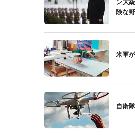
ン大統
険な
米軍が
自衛