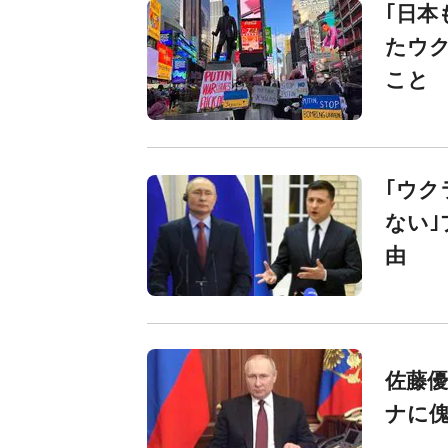
｢日本
たウ
こと
｢ウク
ない｣
由
佐藤優
ナに傀