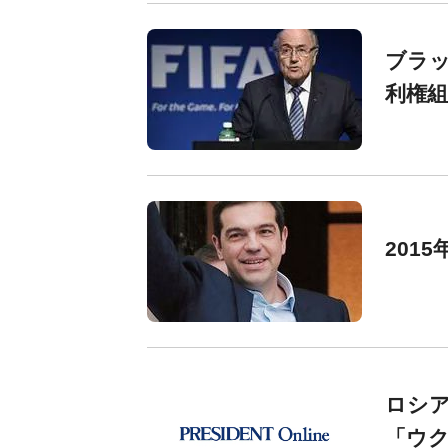
ブラ
利権組
201
ロシ
「ウ