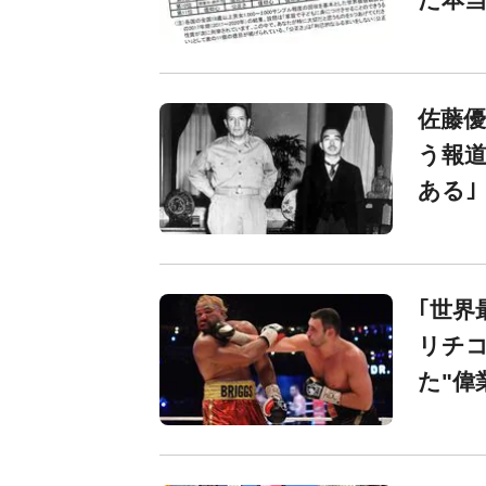
佐藤優
う報道
ある｣
｢世界
リチ
た"偉