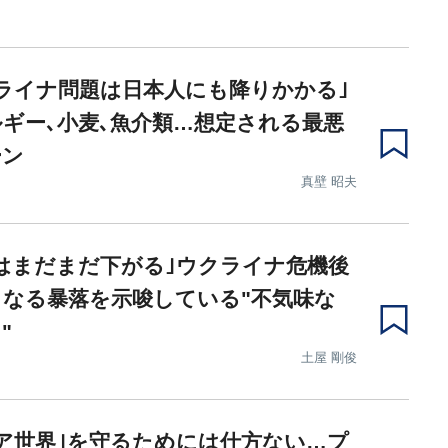
ライナ問題は日本人にも降りかかる｣
ギー､小麦､魚介類…想定される最悪
ーン
真壁 昭夫
はまだまだ下がる｣ウクライナ危機後
なる暴落を示唆している"不気味な
"
土屋 剛俊
ア世界｣を守るためには仕方ない…プ