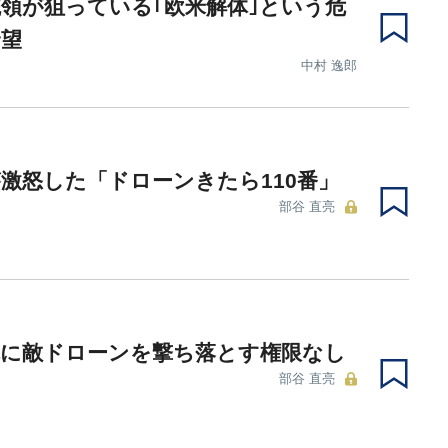
領が狙っている｢欧米解体｣という危
野望
中村 逸郎
激怒した「ドローンきたら110番」
部谷 直亮
隊に敵ドローンを撃ち落とす権限なし
部谷 直亮