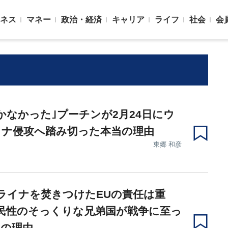
ネス
マネー
政治・経済
キャリア
ライフ
社会
会
かなかった｣プーチンが2月24日にウ
イナ侵攻へ踏み切った本当の理由
東郷 和彦
ライナを焚きつけたEUの責任は重
民性のそっくりな兄弟国が戦争に至っ
当の理由