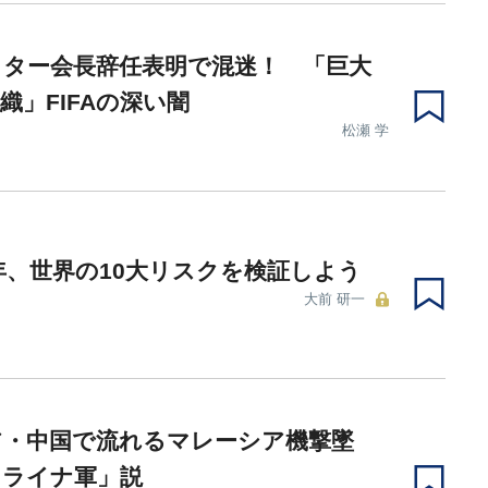
ッター会長辞任表明で混迷！ 「巨大
織」FIFAの深い闇
松瀬 学
5年、世界の10大リスクを検証しよう
大前 研一
ア・中国で流れるマレーシア機撃墜
クライナ軍」説