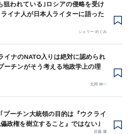
も狙われている｣ロシアの侵略を受け
クライナ人が日本人ライターに語った
シェリー めぐみ
ライナのNATO入りは絶対に認められ
プーチンがそう考える地政学上の理
北岡 伸一
｢プーチン大統領の目的は『ウクライ
儡政権を樹立すること』ではない｣
佐藤 優