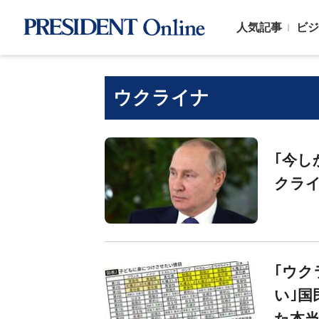
人気記事
ビジ
ウクライナ
｢今し
クラ
｢ウク
い｣国
た本