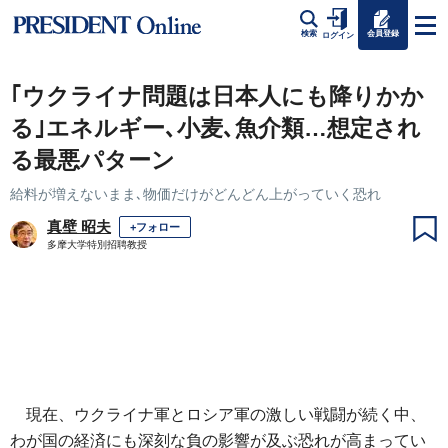
会員登録
検索
ログイン
｢ウクライナ問題は日本人にも降りかか
る｣エネルギー､小麦､魚介類…想定され
る最悪パターン
給料が増えないまま､物価だけがどんどん上がっていく恐れ
真壁 昭夫
+フォロー
多摩大学特別招聘教授
現在、ウクライナ軍とロシア軍の激しい戦闘が続く中、
わが国の経済にも深刻な負の影響が及ぶ恐れが高まってい