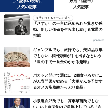
この記事の読者に
政治・経済の
人気の記事
人気記事
期待を超えるチームの強さ
「さすが」の一言に込められた驚きや感
動。新しい価値を生み出し続ける電通の
挑戦
Sponsored
ギャンブルでも、旅行でも、美術品収集
でもない...和田秀樹が手を出すなという
「世の中で一番金のかかる趣味」
パカッと開けて週に1、2個食べるだけ...
がん専門医が勧める「大腸がんを予防す
るオメガ脂肪酸たっぷり食品」
小泉進次郎氏でも、高市早苗氏でもな
い...いま自民党内で急浮上している「次