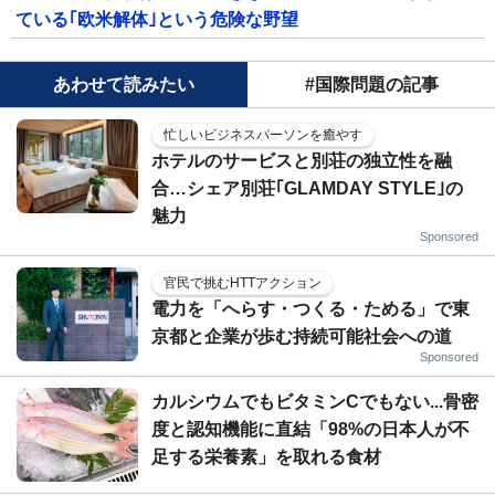
ている｢欧米解体｣という危険な野望
あわせて読みたい
#国際問題の記事
忙しいビジネスパーソンを癒やす
ホテルのサービスと別荘の独立性を融
合…シェア別荘｢GLAMDAY STYLE｣の
魅力
Sponsored
官民で挑むHTTアクション
電力を「へらす・つくる・ためる」で東
京都と企業が歩む持続可能社会への道
Sponsored
カルシウムでもビタミンCでもない...骨密
度と認知機能に直結「98%の日本人が不
足する栄養素」を取れる食材