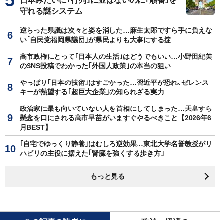
日本みたいに｢行列｣に並ばないのに｢順番｣を
守れる謎システム
逆らった県議は次々と姿を消した…麻生太郎ですら手に負えな
い｢自民党福岡県議団｣が県民よりも大事にする掟
高市政権にとって｢日本人の生活｣はどうでもいい…小野田紀美
のSNS投稿でわかった｢外国人政策｣の本当の狙い
やっぱり｢日本の技術｣はすごかった…習近平が恐れ､ゼレンス
キーが熱望する｢超巨大企業｣の知られざる実力
政治家に最も向いていない人を首相にしてしまった…天皇すら
懸念を口にされる高市早苗がいますぐやるべきこと【2026年6
月BEST】
｢自宅でゆっくり静養｣はむしろ逆効果…東北大学名誉教授がリ
ハビリの主役に据えた｢腎臓を強くする歩き方｣
もっと見る