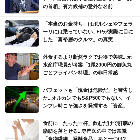
の首相」有力候補の意外な名前
「本当のお金持ち」はポルシェやフェラ
ーリには乗っていない...FPが実際に目に
した「富裕層のクルマ」の真実
外食するより断然ラクでお得で美味...元
水産庁職員が考案「1尾2000円の鮮魚丸
ごとフライパン料理」の非日常感
バフェットも「現金は危険だ」と警告し
た...オルカンでもS&P500でもない、イ
ンフレ時こそ強さを発揮する「資産」
食前に「たった一杯」飲むだけで肝臓の
脂肪を落とせる...専門医の中では常識
「食物繊維、発酵食品」あと一つは?