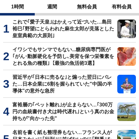
1時間
週間
無料会員
有料会員
これで｢愛子天皇｣はかえって近づいた…島田
裕巳｢野望にとらわれた麻生太郎が見落とした
皇室典範の大原則｣
イワシでもサンマでもない...糖尿病専門医が
｢がん･動脈硬化を予防し､美背を保つ栄養素を
とれる魚の種類｣【最強の魚活術3選】
習近平が｢日本に売るな｣と煽った翌日にバレ
た…日本企業に6割を握られていた"中国の半
導体"の意外な急所
富裕層の｢ペット離れ｣が止まらない…｢300万
円の血統書付き犬は時代遅れ｣という真のお金
持ちが"向かった先"
名前を書く紙も整理券もない…フランス人が