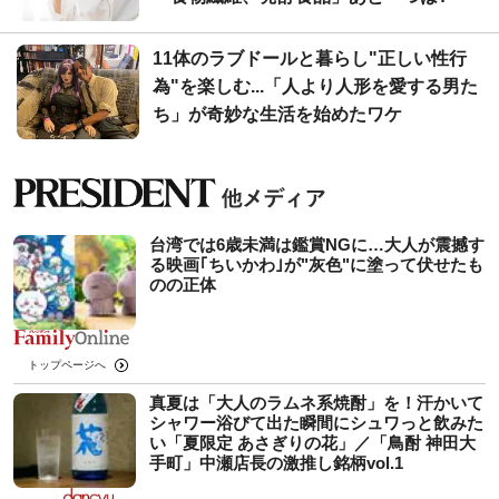
11体のラブドールと暮らし"正しい性行
為"を楽しむ...「人より人形を愛する男た
ち」が奇妙な生活を始めたワケ
台湾では6歳未満は鑑賞NGに…大人が震撼す
る映画｢ちいかわ｣が"灰色"に塗って伏せたも
のの正体
トップページへ
真夏は「大人のラムネ系焼酎」を！汗かいて
シャワー浴びて出た瞬間にシュワっと飲みた
い「夏限定 あさぎりの花」／「鳥酎 神田大
手町」中瀬店長の激推し銘柄vol.1