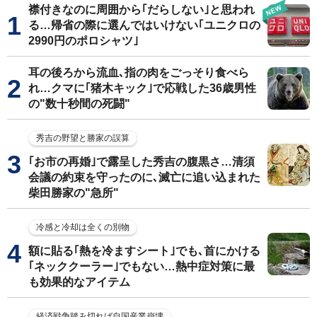
襟付きなのに周囲から｢だらしない｣と思われ
る…帰省の際に選んではいけない｢ユニクロの
2990円のポロシャツ｣
耳の後ろから流血､指の肉をごっそり食べら
れ…クマに｢猪木キック｣で応戦した36歳男性
の"数十秒間の死闘"
秀吉の野望と勝家の誤算
｢お市の再婚｣で露呈した秀吉の腹黒さ…清須
会議の約束を守ったのに､滅亡に追い込まれた
柴田勝家の"急所"
冷感と冷却は全くの別物
額に貼る｢熱を冷ますシート｣でも､首にかける
｢ネッククーラー｣でもない…熱中症対策に最
も効果的なアイテム
経済戦争踏み切れば自国産業崩壊