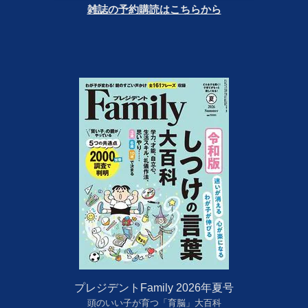
雑誌の予約購読はこちらから
プレジデントFamily 2026年夏号
頭のいい子が育つ「育脳」大百科