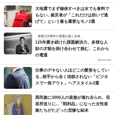
大地震でまず確保すべきは水でも食料で
もない...被災者が「これだけは担いで逃
げて」という最も重要なモノ2選
創業125周年の電通が描く未来
125年磨き続けた課題解決力。多様な人
財の才能を掛け合わせて挑む、これから
の電通
Sponsored
仕事のデキない人ほどこの髪形をしてい
る...相手から全く信頼されない「ビジネ
スで一発アウト」ヘアスタイル3選
異民族に3000人の皇族が連れ去られ、収
容所送りに...「戦利品」になった女性皇
族たちがたどった悲惨な結末