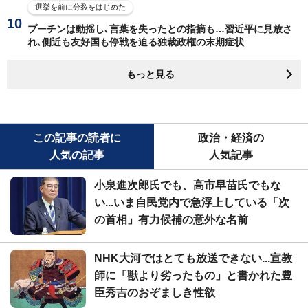
選挙を前に分裂をはじめた
プーチンは動揺し､言葉を失ったとの指摘も…習近平に見放さ
れ､側近も友好国も停戦を迫る独裁政権の末期症状
もっと見る
この記事の読者に
政治・経済の
人気の記事
人気記事
小泉進次郎氏でも、高市早苗氏でもな
い...いま自民党内で急浮上している「次
の首相」有力候補の意外な名前
NHK大河ではとても放送できない...宣教
師に「獣より劣ったもの」と書かれた豊
臣秀吉のおぞましき性欲