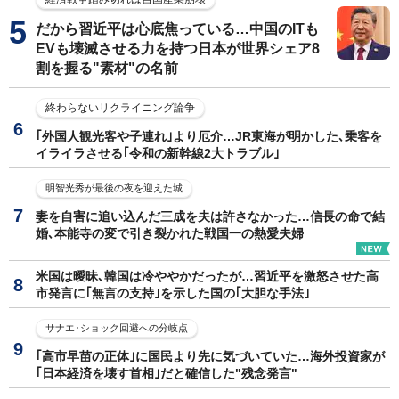
だから習近平は心底焦っている…中国のITも
EVも壊滅させる力を持つ日本が世界シェア8
割を握る"素材"の名前
終わらないリクライニング論争
｢外国人観光客や子連れ｣より厄介…JR東海が明かした､乗客を
イライラさせる｢令和の新幹線2大トラブル｣
明智光秀が最後の夜を迎えた城
妻を自害に追い込んだ三成を夫は許さなかった…信長の命で結
婚､本能寺の変で引き裂かれた戦国一の熱愛夫婦
米国は曖昧､韓国は冷ややかだったが…習近平を激怒させた高
市発言に｢無言の支持｣を示した国の｢大胆な手法｣
サナエ･ショック回避への分岐点
｢高市早苗の正体｣に国民より先に気づいていた…海外投資家が
｢日本経済を壊す首相｣だと確信した"残念発言"