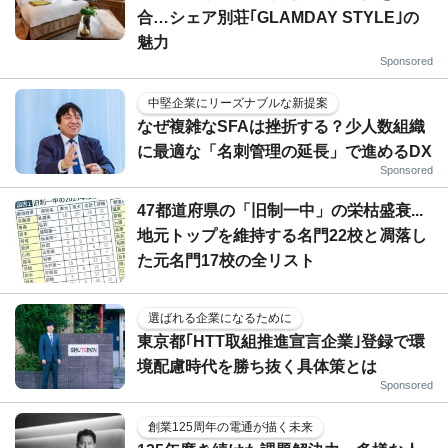
合…シェア別荘｢GLAMDAY STYLE｣の
魅力
Sponsored
中堅企業にリーズナブルな新提案
なぜ複雑なSFAは挫折する？少人数組織
に最適な「名刺管理の延長」で進めるDX
Sponsored
47都道府県の「旧制一中」の栄枯盛衰...
地元トップを維持する名門22校と凋落し
た元名門17校の全リスト
選ばれる企業になるために
東京都｢HTT取組推進宣言企業｣登録で環
境配慮時代を勝ち抜く具体策とは
Sponsored
創業125周年の電通が描く未来