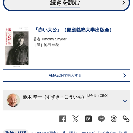
続きを読む
『赤い大公』（慶應義塾大学出版会）
著者
Timothy Snyder
［訳］池田 年穂
AMAZONで購入する
IIJ会長（CEO）
鈴木 幸一（すずき・こういち）
政治・経済
#ヨーロッパ歴史・古典
#EU・ヨーロッパ
#ウクライナ
#ソ連