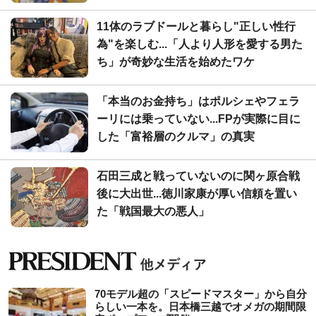
11体のラブドールと暮らし"正しい性行
為"を楽しむ...「人より人形を愛する男た
ち」が奇妙な生活を始めたワケ
「本当のお金持ち」はポルシェやフェラ
ーリには乗っていない...FPが実際に目に
した「富裕層のクルマ」の真実
石田三成と戦っていないのに関ヶ原合戦
後に大出世...徳川家康が厚い信頼を置い
た「戦国最大の悪人」
70モデル超の「スピードマスター」から自分
らしい一本を。日本橋三越でオメガの期間限