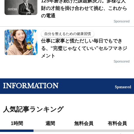
125年磨き続けた課題解決力。多様な人
財の才能を掛け合わせて挑む、これから
の電通
Sponsored
自分を整えるための健康習慣
仕事に家事と慌ただしい毎日でもでき
る、“完璧じゃなくていい”セルフマネジ
メント
Sponsored
INFORMATION
Sponsored
人気記事ランキング
1時間
週間
無料会員
有料会員