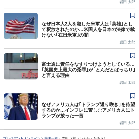
岩田 太郎
なぜ日本人2人を殺した米軍人は｢英雄｣とし
て釈放されたのか…米国人を日本の法律で裁
けない｢在日米軍｣の闇
岩田 太郎
富士通に責任をなすりつけようとしている…
｢英国史上最大の冤罪｣が｢とんだとばっちり｣
と言える理由
岩田 太郎
なぜアメリカ人は｢トランプ返り咲き｣を待望
するのか…インフレに苦しむアメリカ人にト
ランプが放った一言
岩田 太郎
プレジデントオンライン
著者一覧
岩田 太郎（いわた・たろう）