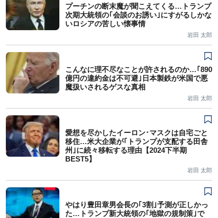
プーチンの断末魔が聞こえてくる…トランプ
次期大統領の｢会談のお誘い｣にすがるしかな
いロシアの苦しい懐事情
岩田 太郎
こんなに理不尽なことが許されるのか…｢890
億円の違約金は不可避｣日本製鉄が米国で悪
魔扱いされるゲスな真相
岩田 太郎
愛想を尽かしたイーロン･マスクは自宅ごと
移住…米大企業が｢トランプが支配する田舎
州｣に続々移転する理由【2024下半期
BEST5】
岩田 太郎
やはり豊田章男会長の｢3割｣予測が正しかっ
た…トランプ新大統領の｢地獄の規制策｣で