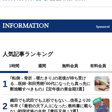
INFORMATION
Sponsored
人気記事ランキング
1時間
週間
無料会員
有料会員
｢転倒→骨折→寝たきり｣の老後が待ち受け
る…医師･和田秀樹｢60代になったら真っ先に
断捨離すべきもの｣【定年後の黄金期3選】
織田でも武田でも上杉でもない…信長より20
年早く｢最初の天下人｣になった､教科書に載ら
ない戦国武将の名前【豊臣兄弟！3選】