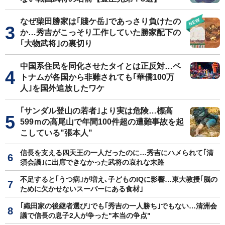
なぜ柴田勝家は｢賤ケ岳｣であっさり負けたの
か…秀吉がこっそり工作していた勝家配下の
｢大物武将｣の裏切り
中国系住民を同化させたタイとは正反対…ベ
トナムが各国から非難されても｢華僑100万
人｣を国外追放したワケ
｢サンダル登山の若者｣より実は危険…標高
599ｍの高尾山で年間100件超の遭難事故を起
こしている"張本人"
信長を支える四天王の一人だったのに…秀吉にハメられて｢清
須会議｣に出席できなかった武将の哀れな末路
不足すると｢うつ病｣が増え､子どものIQに影響…東大教授｢脳の
ために欠かせないスーパーにある食材｣
｢織田家の後継者選び｣でも｢秀吉の一人勝ち｣でもない…清洲会
議で信長の息子2人が争った"本当の争点"