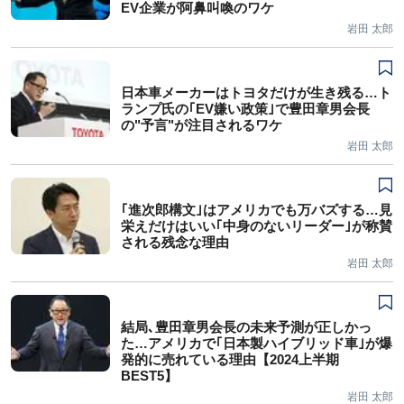
EV企業が阿鼻叫喚のワケ
岩田 太郎
日本車メーカーはトヨタだけが生き残る…ト
ランプ氏の｢EV嫌い政策｣で豊田章男会長
の"予言"が注目されるワケ
岩田 太郎
｢進次郎構文｣はアメリカでも万バズする…見
栄えだけはいい｢中身のないリーダー｣が称賛
される残念な理由
岩田 太郎
結局､豊田章男会長の未来予測が正しかっ
た…アメリカで｢日本製ハイブリッド車｣が爆
発的に売れている理由【2024上半期
BEST5】
岩田 太郎