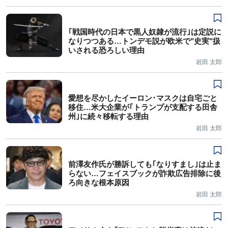
｢戦国時代の日本で黒人奴隷が流行｣は定説に
なりつつある…トンデモ説が欧米で"史実"扱
いされる恐ろしい理由
岩田 太郎
愛想を尽かしたイーロン･マスクは自宅ごと
移住…米大企業が｢トランプが支配する田舎
州｣に続々移転する理由
岩田 太郎
前澤友作氏が勝訴しても｢なりすまし｣は止ま
らない…フェイスブックが詐欺広告排除に後
ろ向きな根本原因
岩田 太郎