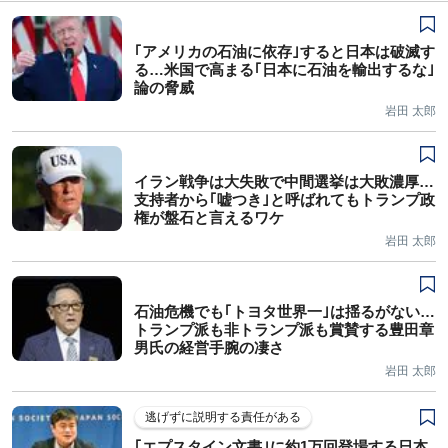
｢アメリカの石油に依存｣すると日本は破滅す
る…米国で高まる｢日本に石油を輸出するな｣
論の脅威
岩田 太郎
イラン戦争は大失敗で中間選挙は大敗濃厚…
支持者から｢嘘つき｣と呼ばれてもトランプ政
権が盤石と言えるワケ
岩田 太郎
石油危機でも｢トヨタ世界一｣は揺るがない…
トランプ派も非トランプ派も賞賛する豊田章
男氏の経営手腕の凄さ
岩田 太郎
逃げずに説明する責任がある
｢エプスタイン文書｣に約1万回登場する日本