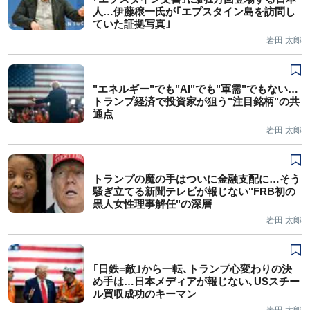
人…伊藤穣一氏が｢エプスタイン島を訪問し
ていた証拠写真｣
岩田 太郎
"エネルギー"でも"AI"でも"軍需"でもない…
トランプ経済で投資家が狙う"注目銘柄"の共
通点
岩田 太郎
トランプの魔の手はついに金融支配に…そう
騒ぎ立てる新聞テレビが報じない"FRB初の
黒人女性理事解任"の深層
岩田 太郎
｢日鉄=敵｣から一転､トランプ心変わりの決
め手は…日本メディアが報じない､USスチー
ル買収成功のキーマン