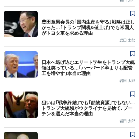
岩田 太郎
豊田章男会長の｢国内生産を守る｣戦略は正し
かった…｢トランプ関税&値上げ｣でも米国人
がトヨタ車を求める理由
岩田 太郎
日本へ逃げ込むエリート学生をトランプ大統
領は笑っている…｢ハーバード卒よりも配管
工を増やす｣本当の理由
岩田 太郎
狙いは｢戦争終結｣でも｢鉱物資源｣でもない…
トランプ大統領がウクライナを見捨て､プー
チンを選んだ本当の理由
岩田 太郎