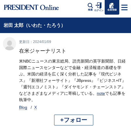
会員登録
検索
ログイン
岩田 太郎（いわた・たろう）
更新日：2024/01/09
在米ジャーナリスト
米NBCニュースの東京総局、読売新聞の英字新聞部、日経
国際ニュースセンターなどで金融・経済報道の基礎を学
ぶ。米国の経済を広く深く分析した記事を『現代ビジネ
ス』『新潮社フォーサイト』『JBpress』『ビジネス+IT』
『週刊エコノミスト』『ダイヤモンド・チェーンストア』
などさまざまなメディアに寄稿している。
note
でも記事を
執筆中。
Blog
X
+フォロー