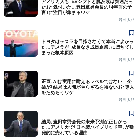
アメリカ人も｢EVシフトと脱炭素は拙速だっ
た｣と気付いた…豊田章男会長の｢4年前の予
言｣に注目が集まるワケ
岩田 太郎
トヨタはテスラを目指さなくて本当によかっ
た…テスラが｢成長なき成長企業｣に堕ちてし
まった根本原因
岩田 太郎
正直､AIは実用に耐えるレベルではない…企
業が｢結局は人間がやらざるを得ない｣と導入
をためらうワケ
岩田 太郎
結局､豊田章男会長の未来予測が正しかっ
た…アメリカで｢日本製ハイブリッド車｣が爆
発的に売れている理由