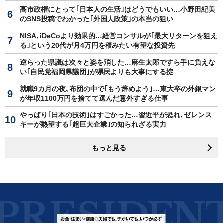
高市政権にとって｢日本人の生活｣はどうでもいい…小野田紀美
のSNS投稿でわかった｢外国人政策｣の本当の狙い
NISA､iDeCoより効果的…経営コンサルが｢最大リターンを狙え
る｣という20代が月4万円を積みたい有望な投資先
逆らった県議は次々と姿を消した…麻生太郎ですら手に負えな
い｢自民党福岡県議団｣が県民よりも大事にする掟
就職9カ月の夜､布団の中で｢もう辞めよう｣…東大卒の外銀マン
が年収1100万円を捨てて選んだ意外すぎる仕事
やっぱり｢日本の技術｣はすごかった…習近平が恐れ､ゼレンス
キーが熱望する｢超巨大企業｣の知られざる実力
もっと見る