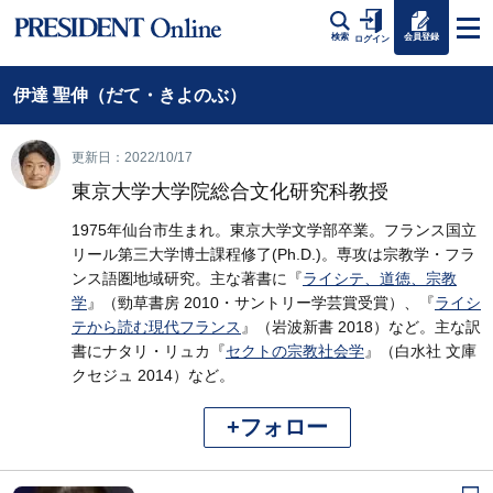
会員登録
検索
ログイン
伊達 聖伸（だて・きよのぶ）
更新日：2022/10/17
東京大学大学院総合文化研究科教授
1975年仙台市生まれ。東京大学文学部卒業。フランス国立
リール第三大学博士課程修了(Ph.D.)。専攻は宗教学・フラ
ンス語圏地域研究。主な著書に『
ライシテ、道徳、宗教
学
』（勁草書房 2010・サントリー学芸賞受賞）、『
ライシ
テから読む現代フランス
』（岩波新書 2018）など。主な訳
書にナタリ・リュカ『
セクトの宗教社会学
』（白水社 文庫
クセジュ 2014）など。
+フォロー