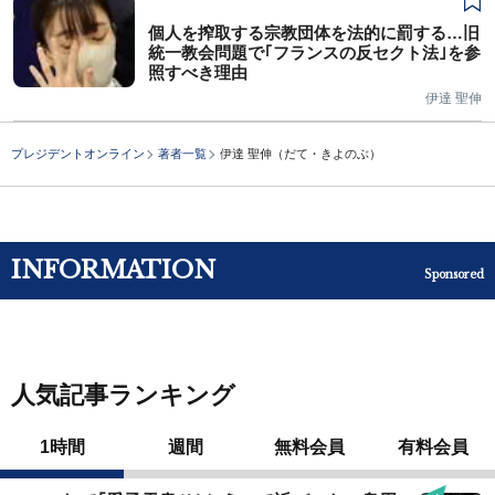
個人を搾取する宗教団体を法的に罰する…旧
統一教会問題で｢フランスの反セクト法｣を参
照すべき理由
伊達 聖伸
プレジデントオンライン
著者一覧
伊達 聖伸（だて・きよのぶ）
INFORMATION
Sponsored
人気記事ランキング
1時間
週間
無料会員
有料会員