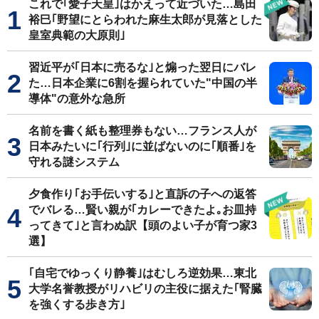
これで｢愛子天皇｣はかえって近づいた…島田
裕巳｢野望にとらわれた麻生太郎が見落とした
皇室典範の大原則｣
習近平が｢日本に売るな｣と煽った翌日にバレ
た…日本企業に6割を握られていた"中国の半
導体"の意外な急所
名前を書く紙も整理券もない…フランス人が
日本みたいに｢行列｣に並ばないのに｢順番｣を
守れる謎システム
夕食作り｢お手伝いする｣と直訴の子への返答
でバレる…賢い親が｢カレーできたよ｡お皿持
ってきて｣と言わぬ訳【頭のよい子が育つ家3
選】
｢自宅でゆっくり静養｣はむしろ逆効果…東北
大学名誉教授がリハビリの主役に据えた｢腎臓
を強くする歩き方｣