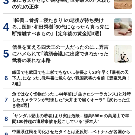
車にも欠かせない銅を生む世界最大の｢人殺し
の穴｣の正体
｢転倒→骨折→寝たきり｣の老後が待ち受け
る…医師･和田秀樹｢60代になったら真っ先に
断捨離すべきもの｣【定年後の黄金期3選】
信長を支える四天王の一人だったのに…秀吉
にハメられて｢清須会議｣に出席できなかった
武将の哀れな末路
織田でも武田でも上杉でもない…信長より20年早く｢最初の天
下人｣になった､教科書に載らない戦国武将の名前【豊臣兄弟！
3選】
魚ではなく怪物だった…44年前に｢生きたシーラカンス｣と対峙
したカメラマンが戦慄した"天井まで届くオーラ"【変わった生
き物3選】
｢サンダル登山の若者｣より実は危険…標高599ｍの高尾山で年
間100件超の遭難事故を起こしている"張本人"
中国系住民を同化させたタイとは正反対…ベトナムが各国から