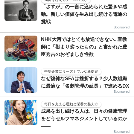
「さすが」の一言に込められた驚きや感
動。新しい価値を生み出し続ける電通の
挑戦
Sponsored
NHK大河ではとても放送できない...宣教
師に「獣より劣ったもの」と書かれた豊
臣秀吉のおぞましき性欲
中堅企業にリーズナブルな新提案
なぜ複雑なSFAは挫折する？少人数組織
に最適な「名刺管理の延長」で進めるDX
Sponsored
毎日を支える運動と栄養の整え方
成果を出し続ける人は、日々の健康管理
をどうセルフマネジメントしているのか
——
Sponsored