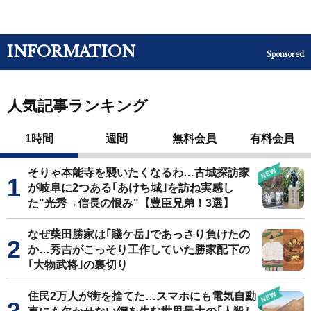
INFORMATION
Sponsored
人気記事ランキング
1時間
週間
無料会員
有料会員
そりゃ本能寺を襲いたくなるわ…古城探訪家
が岐阜に2つある｢あけち城｣を訪ね実感し
た"光秀→信長の恨み"【豊臣兄弟！3選】
なぜ柴田勝家は｢賤ケ岳｣であっさり負けたの
か…秀吉がこっそり工作していた勝家配下の
｢大物武将｣の裏切り
住民2万人が街を捨てた…スマホにも電気自動