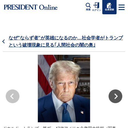
会員登録
検索
ログイン
なぜ"ならず者"が英雄になるのか…社会学者がトランプ
という破壊現象に見る｢人間社会の闇の奥｣