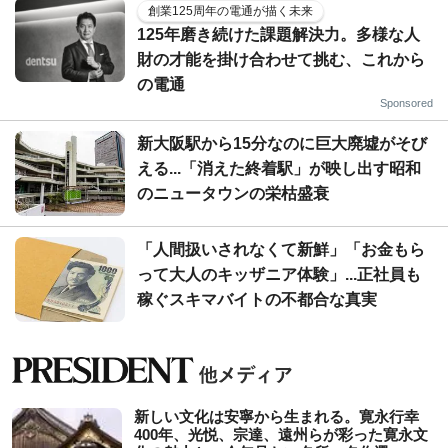
創業125周年の電通が描く未来
125年磨き続けた課題解決力。多様な人
財の才能を掛け合わせて挑む、これから
の電通
Sponsored
新大阪駅から15分なのに巨大廃墟がそび
える...「消えた終着駅」が映し出す昭和
のニュータウンの栄枯盛衰
「人間扱いされなくて新鮮」「お金もら
って大人のキッザニア体験」...正社員も
稼ぐスキマバイトの不都合な真実
新しい文化は安寧から生まれる。寛永行幸
400年、光悦、宗達、遠州らが彩った寛永文