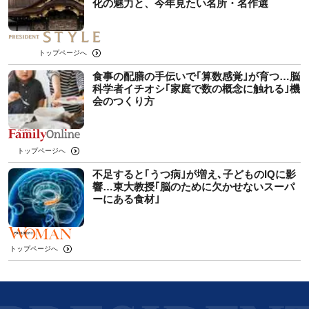
化の魅力と、今年見たい名所・名作選
トップページへ
食事の配膳の手伝いで｢算数感覚｣が育つ…脳
科学者イチオシ｢家庭で数の概念に触れる｣機
会のつくり方
トップページへ
不足すると｢うつ病｣が増え､子どものIQに影
響…東大教授｢脳のために欠かせないスーパ
ーにある食材｣
トップページへ