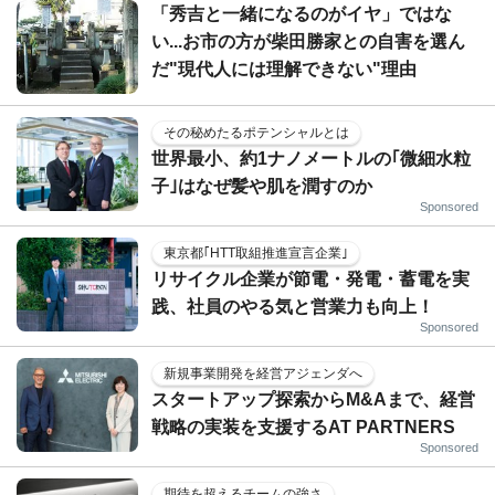
「秀吉と一緒になるのがイヤ」ではな
い...お市の方が柴田勝家との自害を選ん
だ"現代人には理解できない"理由
その秘めたるポテンシャルとは
世界最小、約1ナノメートルの｢微細水粒
子｣はなぜ髪や肌を潤すのか
Sponsored
東京都｢HTT取組推進宣言企業｣
リサイクル企業が節電・発電・蓄電を実
践、社員のやる気と営業力も向上！
Sponsored
新規事業開発を経営アジェンダへ
スタートアップ探索からM&Aまで、経営
戦略の実装を支援するAT PARTNERS
Sponsored
期待を超えるチームの強さ