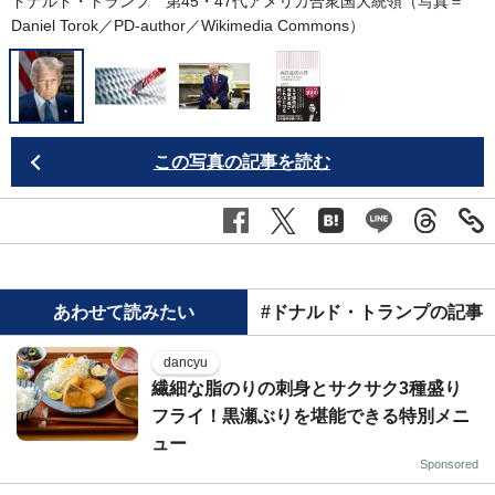
ドナルド・トランプ 第45・47代アメリカ合衆国大統領（写真＝
Daniel Torok／PD-author／
Wikimedia Commons
）
この写真の記事を読む
あわせて読みたい
#ドナルド・トランプの記事
dancyu
繊細な脂のりの刺身とサクサク3種盛り
フライ！黒瀬ぶりを堪能できる特別メニ
ュー
Sponsored