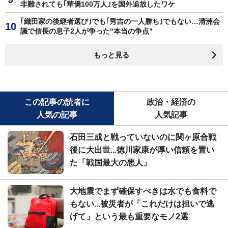
非難されても｢華僑100万人｣を国外追放したワケ
｢織田家の後継者選び｣でも｢秀吉の一人勝ち｣でもない…清洲会
議で信長の息子2人が争った"本当の争点"
もっと見る
この記事の読者に
政治・経済の
人気の記事
人気記事
石田三成と戦っていないのに関ヶ原合戦
後に大出世...徳川家康が厚い信頼を置い
た「戦国最大の悪人」
大地震でまず確保すべきは水でも食料で
もない...被災者が「これだけは担いで逃
げて」という最も重要なモノ2選