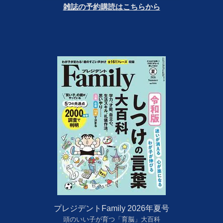
雑誌の予約購読はこちらから
プレジデントFamily 2026年夏号
頭のいい子が育つ「育脳」大百科