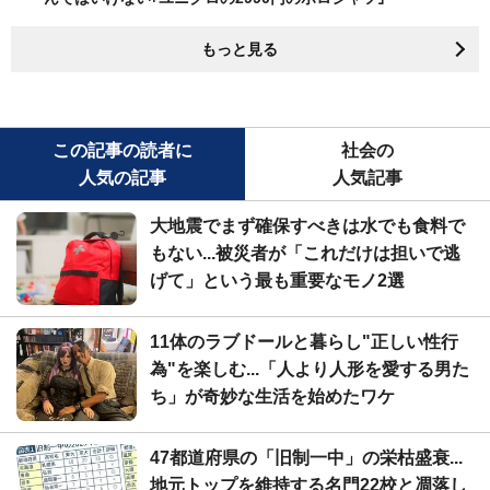
もっと見る
この記事の読者に
社会の
人気の記事
人気記事
大地震でまず確保すべきは水でも食料で
もない...被災者が「これだけは担いで逃
げて」という最も重要なモノ2選
11体のラブドールと暮らし"正しい性行
為"を楽しむ...「人より人形を愛する男た
ち」が奇妙な生活を始めたワケ
47都道府県の「旧制一中」の栄枯盛衰...
地元トップを維持する名門22校と凋落し