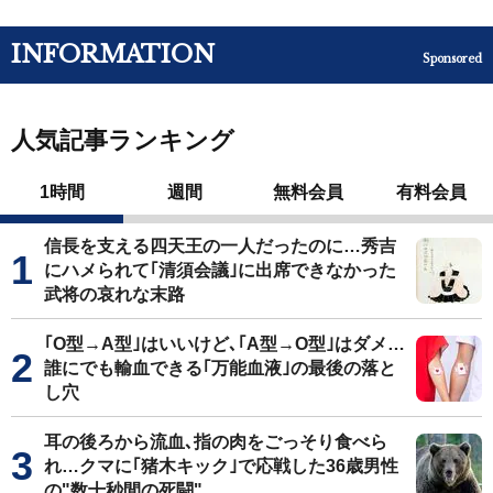
INFORMATION
Sponsored
人気記事ランキング
1時間
週間
無料会員
有料会員
信長を支える四天王の一人だったのに…秀吉
にハメられて｢清須会議｣に出席できなかった
武将の哀れな末路
｢O型→A型｣はいいけど､｢A型→O型｣はダメ…
誰にでも輸血できる｢万能血液｣の最後の落と
し穴
耳の後ろから流血､指の肉をごっそり食べら
れ…クマに｢猪木キック｣で応戦した36歳男性
の"数十秒間の死闘"