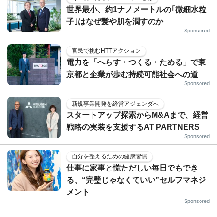
世界最小、約1ナノメートルの｢微細水粒
子｣はなぜ髪や肌を潤すのか
Sponsored
官民で挑むHTTアクション
電力を「へらす・つくる・ためる」で東
京都と企業が歩む持続可能社会への道
Sponsored
新規事業開発を経営アジェンダへ
スタートアップ探索からM&Aまで、経営
戦略の実装を支援するAT PARTNERS
Sponsored
自分を整えるための健康習慣
仕事に家事と慌ただしい毎日でもでき
る、“完璧じゃなくていい”セルフマネジ
メント
Sponsored