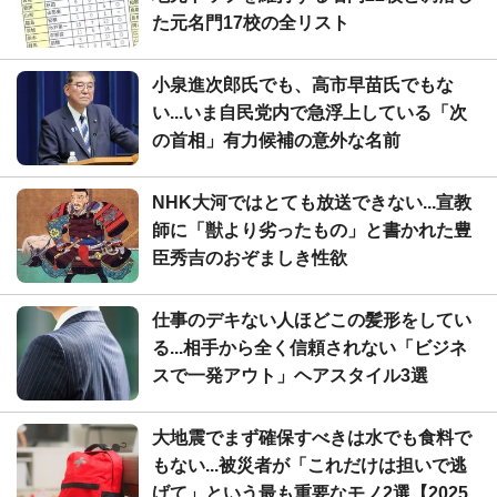
た元名門17校の全リスト
小泉進次郎氏でも、高市早苗氏でもな
い...いま自民党内で急浮上している「次
の首相」有力候補の意外な名前
NHK大河ではとても放送できない...宣教
師に「獣より劣ったもの」と書かれた豊
臣秀吉のおぞましき性欲
仕事のデキない人ほどこの髪形をしてい
る...相手から全く信頼されない「ビジネ
スで一発アウト」ヘアスタイル3選
大地震でまず確保すべきは水でも食料で
もない...被災者が「これだけは担いで逃
げて」という最も重要なモノ2選【2025