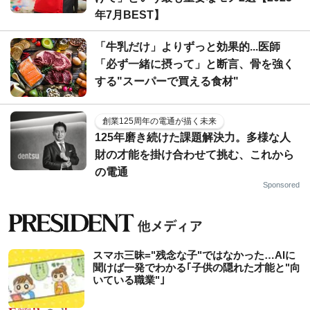
年7月BEST】
「牛乳だけ」よりずっと効果的...医師
「必ず一緒に摂って」と断言、骨を強く
する"スーパーで買える食材"
創業125周年の電通が描く未来
125年磨き続けた課題解決力。多様な人
財の才能を掛け合わせて挑む、これから
の電通
Sponsored
スマホ三昧="残念な子"ではなかった…AIに
聞けば一発でわかる｢子供の隠れた才能と"向
いている職業"｣