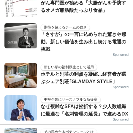
がん専門医が勧める「大腸がんを予防す
るオメガ脂肪酸たっぷり食品」
期待を超えるチームの強さ
「さすが」の一言に込められた驚きや感
動。新しい価値を生み出し続ける電通の
挑戦
Sponsored
新しい形の福利厚生として活用
ホテルと別荘の利点を凝縮…経営者が選
ぶシェア別荘｢GLAMDAY STYLE｣
Sponsored
中堅企業にリーズナブルな新提案
なぜ複雑なSFAは挫折する？少人数組織
に最適な「名刺管理の延長」で進めるDX
Sponsored
その秘めたるポテンシャルとは