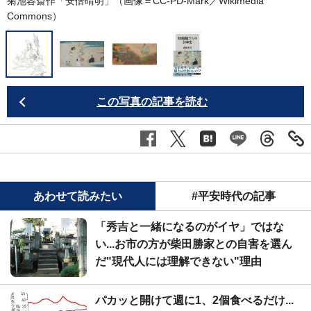
菊池容斎作「安倍晴明」（画像＝CC-PD-Mark／
Wikimedia
Commons
）
M
この写真の記事を読む
あわせて読みたい
#平安時代の記事
「秀吉と一緒になるのがイヤ」ではな
い...お市の方が柴田勝家との自害を選ん
だ"現代人には理解できない"理由
パカッと開けて週に1、2個食べるだけ...