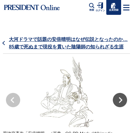
会員登録
検索
ログイン
大河ドラマで話題の安倍晴明はなぜ伝説となったのか…
85歳で死ぬまで現役を貫いた陰陽師の知られざる生涯