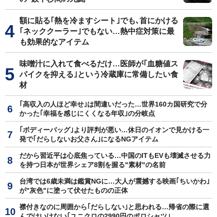
額に貼る｢熱を冷ますシート｣でも､首にかける
｢ネッククーラー｣でもない…熱中症対策に最
も効果的なアイテム
味噌汁に入れて食べるだけ…医師が｢血糖値ス
パイクを抑える｣という冷蔵庫に常備したい食
材
｢高収入の人ほど幸せ｣は間違いだった…世界160カ国研究で分
かった｢幸福を感じにくくなる年収｣の分岐点
｢ボディーバッグ｣より評判が悪い…休日のイオンで見かける一
発で｢だらしないお父さん｣になるNGアイテム
だから習近平は心底焦っている…中国のITもEVも壊滅させる力
を持つ日本が世界シェア8割を握る"素材"の名前
台湾では6歳未満は鑑賞NGに…大人が震撼する映画｢ちいかわ｣
が"灰色"に塗って伏せたものの正体
襟付きなのに周囲から｢だらしない｣と思われる…帰省の際に選
んではいけない｢ユニクロの2990円のポロシャツ｣