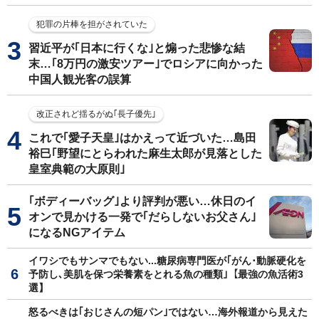
犯罪の片棒を担がされていた
習近平が｢日本に行くな｣と煽った悲惨な結
末…｢8万円の激安ツアー｣でロシアに向かった
中国人観光客の誤算
改正されど揺るがぬ｢長子優先｣
これで｢愛子天皇｣はかえって近づいた…島田
裕巳｢野望にとらわれた麻生太郎が見落とした
皇室典範の大原則｣
｢ボディーバッグ｣より評判が悪い…休日のイ
オンで見かける一発で｢だらしないお父さん｣
になるNGアイテム
イワシでもサンマでもない...糖尿病専門医が｢がん･動脈硬化を
予防し､美肌を保つ栄養素をとれる魚の種類｣【最強の魚活術3
選】
怒るべきは｢おじさんの短パン｣ではない…海外報道から見えた