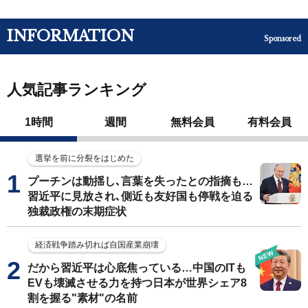
INFORMATION
Sponsored
人気記事ランキング
1時間
週間
無料会員
有料会員
選挙を前に分裂をはじめた
プーチンは動揺し､言葉を失ったとの指摘も…
習近平に見放され､側近も友好国も停戦を迫る
独裁政権の末期症状
経済戦争踏み切れば自国産業崩壊
だから習近平は心底焦っている…中国のITも
EVも壊滅させる力を持つ日本が世界シェア8
割を握る"素材"の名前