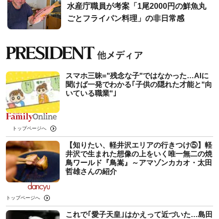
水産庁職員が考案「1尾2000円の鮮魚丸
ごとフライパン料理」の非日常感
スマホ三昧="残念な子"ではなかった…AIに
聞けば一発でわかる｢子供の隠れた才能と"向
いている職業"｣
トップページへ
【知りたい、軽井沢エリアの行きつけ⑤】軽
井沢で生まれた想像の上をいく唯一無二の焼
鳥ワールド『鳥嵩』～アマゾンカカオ・太田
哲雄さんの紹介
トップページへ
これで｢愛子天皇｣はかえって近づいた…島田