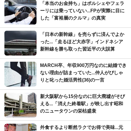
「本当のお金持ち」はポルシェやフェラ
ーリには乗っていない...FPが実際に目に
した「富裕層のクルマ」の真実
「日本の新幹線」を売らずに済んでよか
った...「走るほど大赤字」インドネシア
新幹線を勝ち取った習近平の大誤算
MARCH卒、年収900万円なのに結婚でき
ない理由が詰まっていた...仲人がぴしゃ
りと叱った婚活男性(36)の一言
新大阪駅から15分なのに巨大廃墟がそび
える...「消えた終着駅」が映し出す昭和
のニュータウンの栄枯盛衰
外食するより断然ラクでお得で美味...元