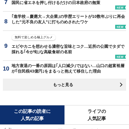
国民に省エネを押し付けるだけの日本政府の無策
｢進学校→慶應大→大企業｣の学歴エリートが10数年ぶりに再会
した"元不良の友人"に打ちのめされたワケ
無料で楽しめる極上グルメ
エビやカニを想わせる濃密な旨味とコク…近所の公園でタダで
採れる｢今が旬｣な高級食材の名前
地方衰退の一番の原因は｢人口減少｣ではない…山口の超富裕層
が｢住民税43億円｣をまるっと抱えて移住した理由
もっと見る
この記事の読者に
ライフの
人気の記事
人気記事