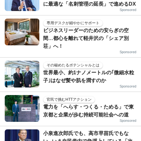
に最適な「名刺管理の延長」で進めるDX
Sponsored
専用デスクが細やかにサポート
ビジネスリーダーのための安らぎの空
間…都心を離れて軽井沢の「シェア別
荘」へ！
Sponsored
その秘めたるポテンシャルとは
世界最小、約1ナノメートルの｢微細水粒
子｣はなぜ髪や肌を潤すのか
Sponsored
官民で挑むHTTアクション
電力を「へらす・つくる・ためる」で東
京都と企業が歩む持続可能社会への道
Sponsored
小泉進次郎氏でも、高市早苗氏でもな