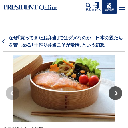
会員登録
検索
ログイン
なぜ｢買ってきたお弁当｣ではダメなのか…日本の親たち
を苦しめる｢手作り弁当こそが愛情｣という幻想