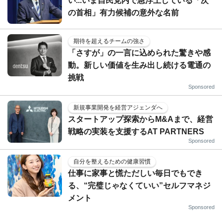
い...いま自民党内で急浮上している「次
の首相」有力候補の意外な名前
期待を超えるチームの強さ
「さすが」の一言に込められた驚きや感
動。新しい価値を生み出し続ける電通の
挑戦
Sponsored
新規事業開発を経営アジェンダへ
スタートアップ探索からM&Aまで、経営
戦略の実装を支援するAT PARTNERS
Sponsored
自分を整えるための健康習慣
仕事に家事と慌ただしい毎日でもでき
る、“完璧じゃなくていい”セルフマネジ
メント
Sponsored