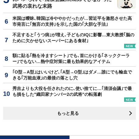
武将の哀れな末路
米国は曖昧､韓国は冷ややかだったが…習近平を激怒させた高
市発言に｢無言の支持｣を示した国の｢大胆な手法｣
不足すると｢うつ病｣が増え､子どものIQに影響…東大教授｢脳の
ために欠かせないスーパーにある食材｣
額に貼る｢熱を冷ますシート｣でも､首にかける｢ネッククーラ
ー｣でもない…熱中症対策に最も効果的なアイテム
｢O型→A型｣はいいけど､｢A型→O型｣はダメ…誰にでも輸血で
きる｢万能血液｣の最後の落とし穴
秀吉よりも大役を任されたのに､使い捨てに…｢清須会議｣で最
も損をした"織田家ナンバー2の武将"の転落劇
もっと見る