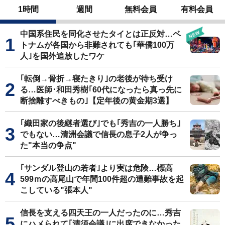
1時間
週間
無料会員
有料会員
中国系住民を同化させたタイとは正反対…ベ
トナムが各国から非難されても｢華僑100万
人｣を国外追放したワケ
｢転倒→骨折→寝たきり｣の老後が待ち受け
る…医師･和田秀樹｢60代になったら真っ先に
断捨離すべきもの｣【定年後の黄金期3選】
｢織田家の後継者選び｣でも｢秀吉の一人勝ち｣
でもない…清洲会議で信長の息子2人が争っ
た"本当の争点"
｢サンダル登山の若者｣より実は危険…標高
599ｍの高尾山で年間100件超の遭難事故を起
こしている"張本人"
信長を支える四天王の一人だったのに…秀吉
にハメられて｢清須会議｣に出席できなかった