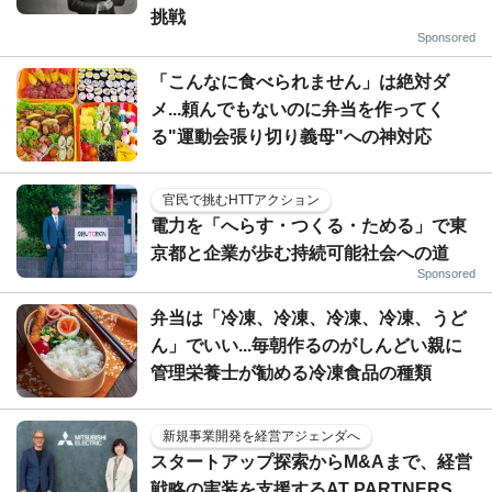
挑戦
Sponsored
「こんなに食べられません」は絶対ダ
メ...頼んでもないのに弁当を作ってく
る"運動会張り切り義母"への神対応
官民で挑むHTTアクション
電力を「へらす・つくる・ためる」で東
京都と企業が歩む持続可能社会への道
Sponsored
弁当は「冷凍、冷凍、冷凍、冷凍、うど
ん」でいい...毎朝作るのがしんどい親に
管理栄養士が勧める冷凍食品の種類
新規事業開発を経営アジェンダへ
スタートアップ探索からM&Aまで、経営
戦略の実装を支援するAT PARTNERS