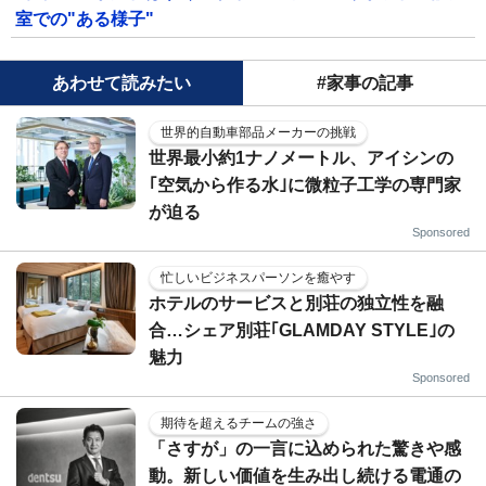
室での"ある様子"
あわせて読みたい
#家事の記事
世界的自動車部品メーカーの挑戦
世界最小約1ナノメートル、アイシンの
｢空気から作る水｣に微粒子工学の専門家
が迫る
Sponsored
忙しいビジネスパーソンを癒やす
ホテルのサービスと別荘の独立性を融
合…シェア別荘｢GLAMDAY STYLE｣の
魅力
Sponsored
期待を超えるチームの強さ
「さすが」の一言に込められた驚きや感
動。新しい価値を生み出し続ける電通の