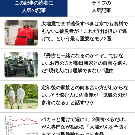
この記事の読者に
ライフの
人気の記事
人気記事
大地震でまず確保すべきは水でも食料で
もない...被災者が「これだけは担いで逃
げて」という最も重要なモノ2選
「秀吉と一緒になるのがイヤ」ではな
い...お市の方が柴田勝家との自害を選ん
だ"現代人には理解できない"理由
定年後の家族との向き合い方がわからな
い...そう悩む人に佐藤優が「鬼滅の刃が
参考になる」と話すワケ
パカッと開けて週に1、2個食べるだけ...
がん専門医が勧める「大腸がんを予防す
るオメガ脂肪酸たっぷり食品」