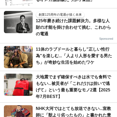
創業125周年の電通が描く未来
125年磨き続けた課題解決力。多様な人
財の才能を掛け合わせて挑む、これから
の電通
Sponsored
11体のラブドールと暮らし"正しい性行
為"を楽しむ...「人より人形を愛する男た
ち」が奇妙な生活を始めたワケ
大地震でまず確保すべきは水でも食料で
もない...被災者が「これだけは担いで逃
げて」という最も重要なモノ2選【2025
年7月BEST】
NHK大河ではとても放送できない...宣教
師に「獣より劣ったもの」と書かれた豊