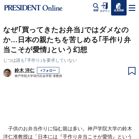
会員登録
検索
ログイン
なぜ｢買ってきたお弁当｣ではダメなの
か…日本の親たちを苦しめる｢手作り弁
当こそが愛情｣という幻想
じつは誰も｢手作り｣を要求していない
鈴木 洋仁
+フォロー
神戸学院大学現代社会学部 准教授
子供のお弁当作りに悩む親は多い。神戸学院大学の鈴木
洋仁准教授は「日本には『手作り弁当こそが愛情』という