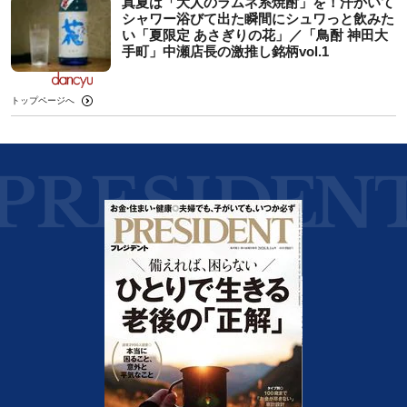
真夏は「大人のラムネ系焼酎」を！汗かいて
シャワー浴びて出た瞬間にシュワっと飲みた
い「夏限定 あさぎりの花」／「鳥酎 神田大
手町」中瀬店長の激推し銘柄vol.1
トップページへ