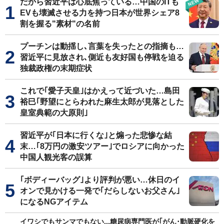
だから習近平は心底焦っている…中国のITも
EVも壊滅させる力を持つ日本が世界シェア8
割を握る"素材"の名前
プーチンは動揺し､言葉を失ったとの指摘も…
習近平に見放され､側近も友好国も停戦を迫る
独裁政権の末期症状
これで｢愛子天皇｣はかえって近づいた…島田
裕巳｢野望にとらわれた麻生太郎が見落とした
皇室典範の大原則｣
習近平が｢日本に行くな｣と煽った悲惨な結
末…｢8万円の激安ツアー｣でロシアに向かった
中国人観光客の誤算
｢ボディーバッグ｣より評判が悪い…休日のイ
オンで見かける一発で｢だらしないお父さん｣
になるNGアイテム
イワシでもサンマでもない...糖尿病専門医が｢がん･動脈硬化を