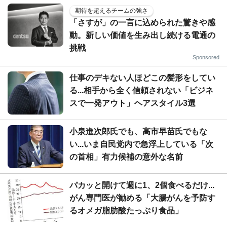
期待を超えるチームの強さ
「さすが」の一言に込められた驚きや感
動。新しい価値を生み出し続ける電通の
挑戦
Sponsored
仕事のデキない人ほどこの髪形をしてい
る...相手から全く信頼されない「ビジネ
スで一発アウト」ヘアスタイル3選
小泉進次郎氏でも、高市早苗氏でもな
い...いま自民党内で急浮上している「次
の首相」有力候補の意外な名前
パカッと開けて週に1、2個食べるだけ...
がん専門医が勧める「大腸がんを予防す
るオメガ脂肪酸たっぷり食品」