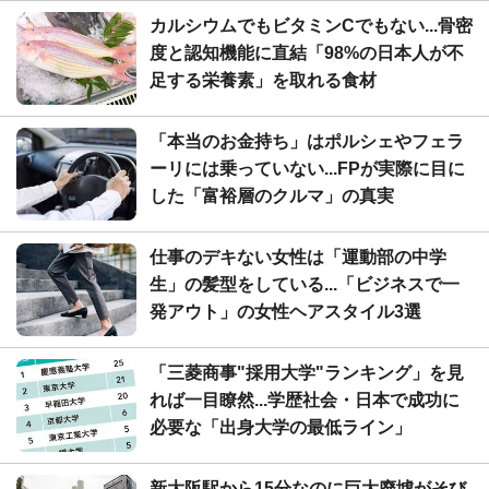
カルシウムでもビタミンCでもない...骨密
度と認知機能に直結「98%の日本人が不
足する栄養素」を取れる食材
「本当のお金持ち」はポルシェやフェラ
ーリには乗っていない...FPが実際に目に
した「富裕層のクルマ」の真実
仕事のデキない女性は「運動部の中学
生」の髪型をしている...「ビジネスで一
発アウト」の女性ヘアスタイル3選
「三菱商事"採用大学"ランキング」を見
れば一目瞭然...学歴社会・日本で成功に
必要な「出身大学の最低ライン」
新大阪駅から15分なのに巨大廃墟がそび