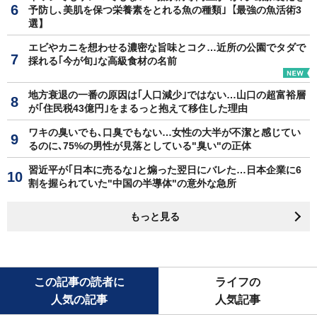
予防し､美肌を保つ栄養素をとれる魚の種類｣【最強の魚活術3
選】
エビやカニを想わせる濃密な旨味とコク…近所の公園でタダで
採れる｢今が旬｣な高級食材の名前
地方衰退の一番の原因は｢人口減少｣ではない…山口の超富裕層
が｢住民税43億円｣をまるっと抱えて移住した理由
ワキの臭いでも､口臭でもない…女性の大半が不潔と感じてい
るのに､75%の男性が見落としている"臭い"の正体
習近平が｢日本に売るな｣と煽った翌日にバレた…日本企業に6
割を握られていた"中国の半導体"の意外な急所
もっと見る
この記事の読者に
ライフの
人気の記事
人気記事