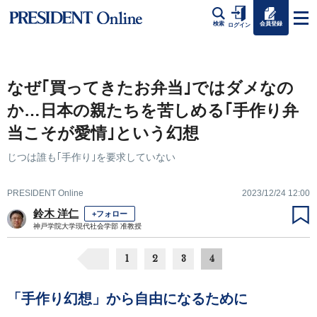
会員登録
検索
ログイン
なぜ｢買ってきたお弁当｣ではダメなの
か…日本の親たちを苦しめる｢手作り弁
当こそが愛情｣という幻想
じつは誰も｢手作り｣を要求していない
PRESIDENT Online
2023/12/24 12:00
鈴木 洋仁
+フォロー
神戸学院大学現代社会学部 准教授
1
2
3
4
「手作り幻想」から自由になるために