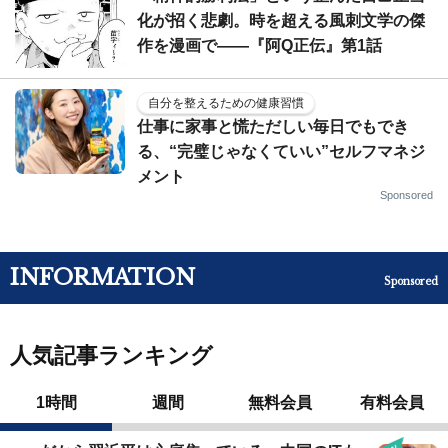
化が招く悲劇。時を超える風刺文学の傑
作を漫画で――『阿Q正伝』第1話
自分を整えるための健康習慣
仕事に家事と慌ただしい毎日でもでき
る、“完璧じゃなくていい”セルフマネジ
メント
Sponsored
INFORMATION
Sponsored
人気記事ランキング
1時間
週間
無料会員
有料会員