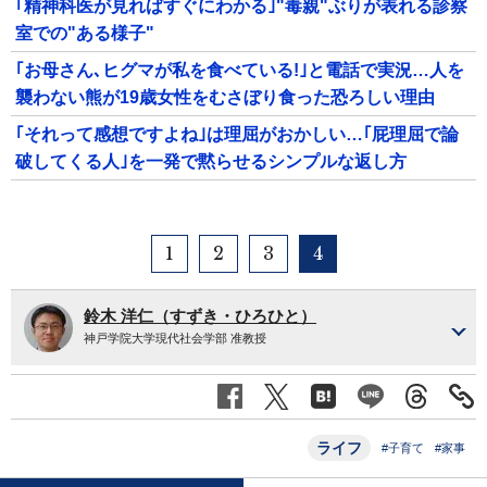
｢精神科医が見ればすぐにわかる｣"毒親"ぶりが表れる診察
室での"ある様子"
｢お母さん､ヒグマが私を食べている!｣と電話で実況…人を
襲わない熊が19歳女性をむさぼり食った恐ろしい理由
｢それって感想ですよね｣は理屈がおかしい…｢屁理屈で論
破してくる人｣を一発で黙らせるシンプルな返し方
1
2
3
4
鈴木 洋仁（すずき・ひろひと）
神戸学院大学現代社会学部 准教授
ライフ
#子育て
#家事