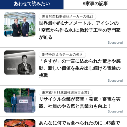
あわせて読みたい
#家事の記事
世界的自動車部品メーカーの挑戦
世界最小約1ナノメートル、アイシンの
｢空気から作る水｣に微粒子工学の専門家
が迫る
Sponsored
期待を超えるチームの強さ
「さすが」の一言に込められた驚きや感
動。新しい価値を生み出し続ける電通の
挑戦
Sponsored
東京都｢HTT取組推進宣言企業｣
リサイクル企業が節電・発電・蓄電を実
践、社員のやる気と営業力も向上！
Sponsored
あんなに何でも食べられたのに...43歳で