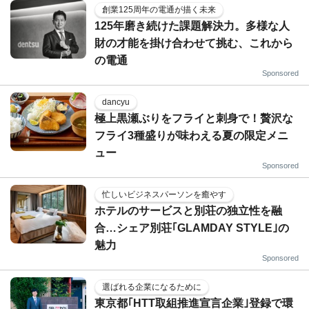
創業125周年の電通が描く未来
125年磨き続けた課題解決力。多様な人
財の才能を掛け合わせて挑む、これから
の電通
Sponsored
dancyu
極上黒瀬ぶりをフライと刺身で！贅沢な
フライ3種盛りが味わえる夏の限定メニ
ュー
Sponsored
忙しいビジネスパーソンを癒やす
ホテルのサービスと別荘の独立性を融
合…シェア別荘｢GLAMDAY STYLE｣の
魅力
Sponsored
選ばれる企業になるために
東京都｢HTT取組推進宣言企業｣登録で環