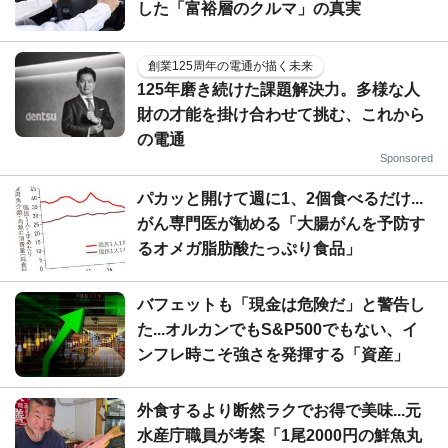
した「富裕層のクルマ」の真実
創業125周年の電通が描く未来
125年磨き続けた課題解決力。多様な人
財の才能を掛け合わせて挑む、これから
の電通
Sponsored
パカッと開けて週に1、2個食べるだけ...
がん専門医が勧める「大腸がんを予防す
るオメガ脂肪酸たっぷり食品」
バフェットも「現金は危険だ」と警告し
た...オルカンでもS&P500でもない、イ
ンフレ時こそ強さを発揮する「資産」
外食するより断然ラクでお得で美味...元
水産庁職員が考案「1尾2000円の鮮魚丸