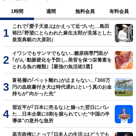
1時間
週間
無料会員
有料会員
これで｢愛子天皇｣はかえって近づいた…島田
裕巳｢野望にとらわれた麻生太郎が見落とした
皇室典範の大原則｣
イワシでもサンマでもない...糖尿病専門医が
｢がん･動脈硬化を予防し､美背を保つ栄養素を
とれる魚の種類｣【最強の魚活術3選】
富裕層の｢ペット離れ｣が止まらない…｢300万
円の血統書付き犬は時代遅れ｣という真のお金
持ちが"向かった先"
習近平が｢日本に売るな｣と煽った翌日にバレ
た…日本企業に6割を握られていた"中国の半
導体"の意外な急所
高市政権にとって｢日本人の生活｣はどうでも