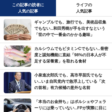
この記事の読者に
ライフの
人気の記事
人気記事
ギャンブルでも、旅行でも、美術品収集
でもない...和田秀樹が手を出すなという
「世の中で一番金のかかる趣味」
カルシウムでもビタミンCでもない...骨密
度と認知機能に直結「98%の日本人が不
足する栄養素」を取れる食材
小泉進次郎氏でも、高市早苗氏でもな
い...いま自民党内で急浮上している「次
の首相」有力候補の意外な名前
「本当のお金持ち」はポルシェやフェラ
ーリには乗っていない...FPが実際に目に