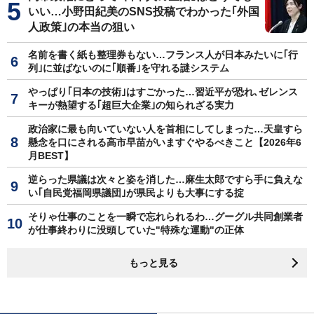
いい…小野田紀美のSNS投稿でわかった｢外国
人政策｣の本当の狙い
名前を書く紙も整理券もない…フランス人が日本みたいに｢行
列｣に並ばないのに｢順番｣を守れる謎システム
やっぱり｢日本の技術｣はすごかった…習近平が恐れ､ゼレンス
キーが熱望する｢超巨大企業｣の知られざる実力
政治家に最も向いていない人を首相にしてしまった…天皇すら
懸念を口にされる高市早苗がいますぐやるべきこと【2026年6
月BEST】
逆らった県議は次々と姿を消した…麻生太郎ですら手に負えな
い｢自民党福岡県議団｣が県民よりも大事にする掟
そりゃ仕事のことを一瞬で忘れられるわ…グーグル共同創業者
が仕事終わりに没頭していた"特殊な運動"の正体
もっと見る