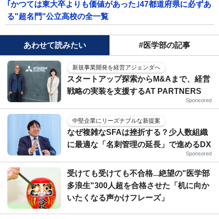
｢かつては東大卒よりも価値があった｣47都道府県に必ずあ
る"超名門"公立高校の全一覧
あわせて読みたい
#医学部の記事
新規事業開発を経営アジェンダへ
スタートアップ探索からM&Aまで、経営
戦略の実装を支援するAT PARTNERS
Sponsored
中堅企業にリーズナブルな新提案
なぜ複雑なSFAは挫折する？少人数組織
に最適な「名刺管理の延長」で進めるDX
Sponsored
受けても受けても不合格...絶望の"医学部
多浪生"300人超を合格させた「机に向か
いたくなる声かけフレーズ」