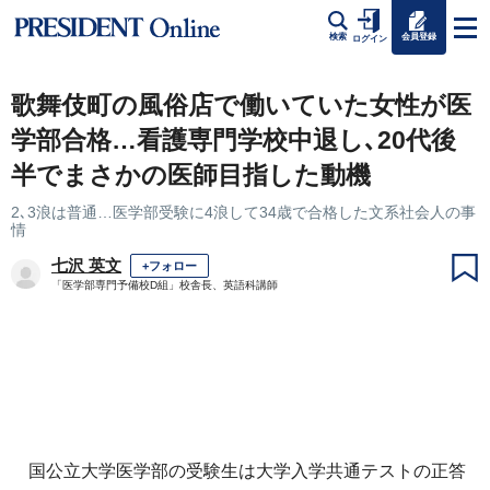
会員登録
検索
ログイン
歌舞伎町の風俗店で働いていた女性が医
学部合格…看護専門学校中退し､20代後
半でまさかの医師目指した動機
2､3浪は普通…医学部受験に4浪して34歳で合格した文系社会人の事
情
七沢 英文
+フォロー
「医学部専門予備校D組」校舎長、英語科講師
国公立大学医学部の受験生は大学入学共通テストの正答