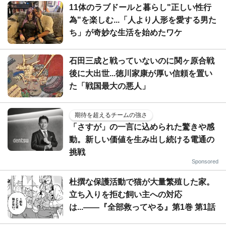
11体のラブドールと暮らし"正しい性行
為"を楽しむ...「人より人形を愛する男た
ち」が奇妙な生活を始めたワケ
石田三成と戦っていないのに関ヶ原合戦
後に大出世...徳川家康が厚い信頼を置い
た「戦国最大の悪人」
期待を超えるチームの強さ
「さすが」の一言に込められた驚きや感
動。新しい価値を生み出し続ける電通の
挑戦
Sponsored
杜撰な保護活動で猫が大量繁殖した家。
立ち入りを拒む飼い主への対応
は...――『全部救ってやる』第1巻 第1話