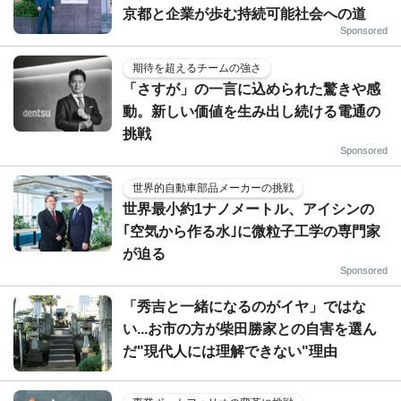
京都と企業が歩む持続可能社会への道
Sponsored
期待を超えるチームの強さ
「さすが」の一言に込められた驚きや感
動。新しい価値を生み出し続ける電通の
挑戦
Sponsored
世界的自動車部品メーカーの挑戦
世界最小約1ナノメートル、アイシンの
｢空気から作る水｣に微粒子工学の専門家
が迫る
Sponsored
「秀吉と一緒になるのがイヤ」ではな
い...お市の方が柴田勝家との自害を選ん
だ"現代人には理解できない"理由