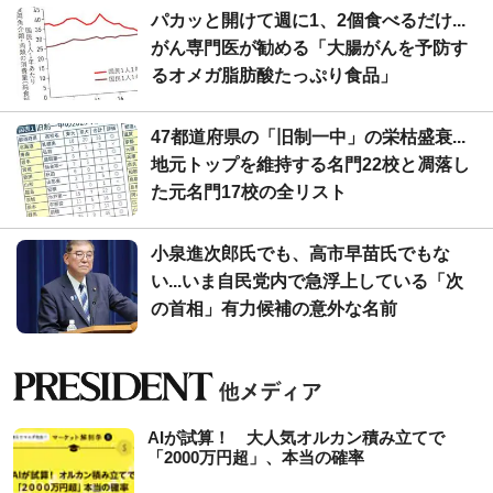
パカッと開けて週に1、2個食べるだけ...
がん専門医が勧める「大腸がんを予防す
るオメガ脂肪酸たっぷり食品」
47都道府県の「旧制一中」の栄枯盛衰...
地元トップを維持する名門22校と凋落し
た元名門17校の全リスト
小泉進次郎氏でも、高市早苗氏でもな
い...いま自民党内で急浮上している「次
の首相」有力候補の意外な名前
AIが試算！ 大人気オルカン積み立てで
「2000万円超」、本当の確率