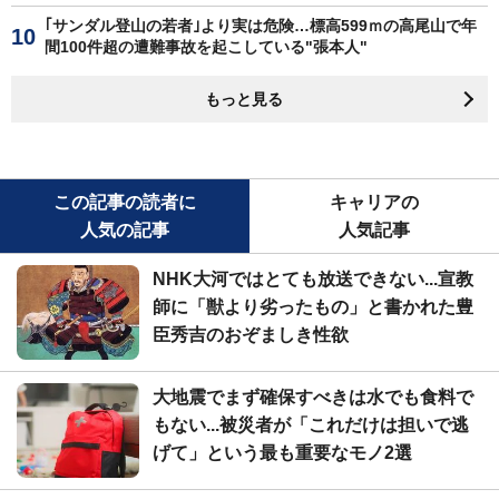
｢サンダル登山の若者｣より実は危険…標高599ｍの高尾山で年
間100件超の遭難事故を起こしている"張本人"
もっと見る
この記事の読者に
キャリアの
人気の記事
人気記事
NHK大河ではとても放送できない...宣教
師に「獣より劣ったもの」と書かれた豊
臣秀吉のおぞましき性欲
大地震でまず確保すべきは水でも食料で
もない...被災者が「これだけは担いで逃
げて」という最も重要なモノ2選