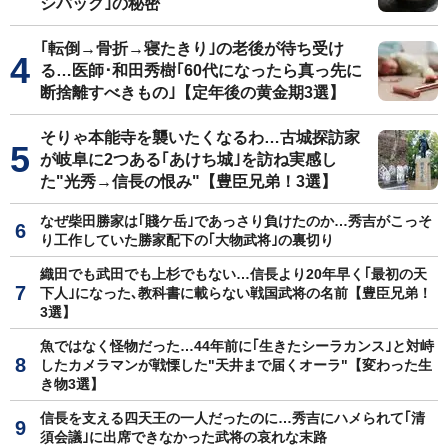
シパック｣の秘密
｢転倒→骨折→寝たきり｣の老後が待ち受け
る…医師･和田秀樹｢60代になったら真っ先に
断捨離すべきもの｣【定年後の黄金期3選】
そりゃ本能寺を襲いたくなるわ…古城探訪家
が岐阜に2つある｢あけち城｣を訪ね実感し
た"光秀→信長の恨み"【豊臣兄弟！3選】
なぜ柴田勝家は｢賤ケ岳｣であっさり負けたのか…秀吉がこっそ
り工作していた勝家配下の｢大物武将｣の裏切り
織田でも武田でも上杉でもない…信長より20年早く｢最初の天
下人｣になった､教科書に載らない戦国武将の名前【豊臣兄弟！
3選】
魚ではなく怪物だった…44年前に｢生きたシーラカンス｣と対峙
したカメラマンが戦慄した"天井まで届くオーラ"【変わった生
き物3選】
信長を支える四天王の一人だったのに…秀吉にハメられて｢清
須会議｣に出席できなかった武将の哀れな末路