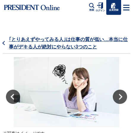
会員登録
検索
ログイン
｢とりあえずやってみる人｣は仕事の質が低い…本当に仕
事がデキる人が絶対にやらない3つのこと