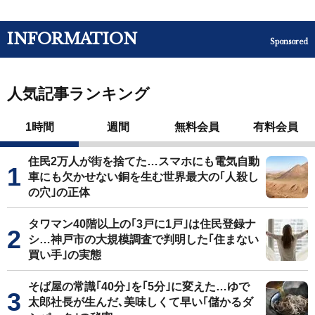
INFORMATION
Sponsored
人気記事ランキング
1時間
週間
無料会員
有料会員
住民2万人が街を捨てた…スマホにも電気自動
車にも欠かせない銅を生む世界最大の｢人殺し
の穴｣の正体
タワマン40階以上の｢3戸に1戸｣は住民登録ナ
シ…神戸市の大規模調査で判明した｢住まない
買い手｣の実態
そば屋の常識｢40分｣を｢5分｣に変えた…ゆで
太郎社長が生んだ､美味しくて早い｢儲かるダ