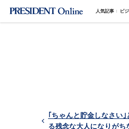
人気記事
ビジ
｢ちゃんと貯金しなさい｣
る残念な大人になりがち