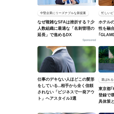
中堅企業にリーズナブルな新提案
忙しいビ
なぜ複雑なSFAは挫折する？少
ホテル
人数組織に最適な「名刺管理の
性を融
延長」で進めるDX
｢GLAM
Sponsored
仕事のデキない人ほどこの髪形
選ばれる
をしている...相手から全く信頼
東京都｢
されない「ビジネスで一発アウ
登録で
ト」ヘアスタイル3選
具体策