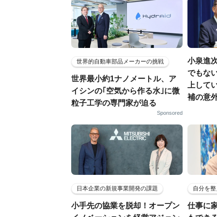
小泉進
世界的自動車部品メーカーの挑戦
でもない
世界最小約1ナノメートル、ア
上して
イシンの｢空気から作る水｣に微
補の意
粒子工学の専門家が迫る
Sponsored
日本企業の新規事業開発の課題
自分を整
小手先の協業を脱却！オープン
仕事に