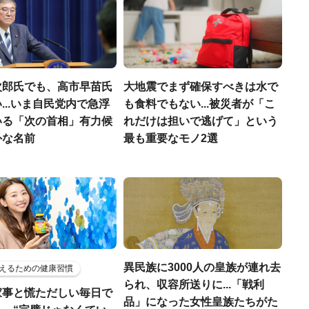
次郎氏でも、高市早苗氏
大地震でまず確保すべきは水で
...いま自民党内で急浮
も食料でもない...被災者が「こ
いる「次の首相」有力候
れだけは担いで逃げて」という
外な名前
最も重要なモノ2選
異民族に3000人の皇族が連れ去
えるための健康習慣
られ、収容所送りに...「戦利
家事と慌ただしい毎日で
品」になった女性皇族たちがた