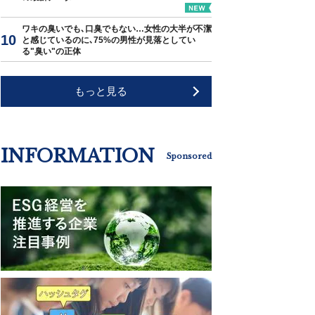
ワキの臭いでも､口臭でもない…女性の大半が不潔
と感じているのに､75%の男性が見落としてい
る"臭い"の正体
もっと見る
INFORMATION
Sponsored