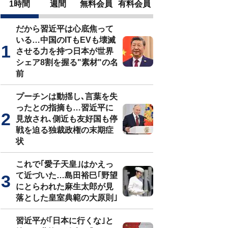
1時間
週間
無料会員
有料会員
だから習近平は心底焦って
いる…中国のITもEVも壊滅
させる力を持つ日本が世界
シェア8割を握る"素材"の名
前
プーチンは動揺し､言葉を失
ったとの指摘も…習近平に
見放され､側近も友好国も停
戦を迫る独裁政権の末期症
状
これで｢愛子天皇｣はかえっ
て近づいた…島田裕巳｢野望
にとらわれた麻生太郎が見
落とした皇室典範の大原則｣
習近平が｢日本に行くな｣と