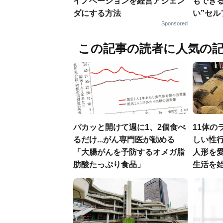
イノベーションを経営アジェン
もでき
ダにする方法
い”セ
Sponsored
この記事の読者に人気の
パカッと開けて週に1、2個食べ
11体の
るだけ...がん専門医が勧める
しい性行
「大腸がんを予防するオメガ脂
人形を
肪酸たっぷり食品」
生活を