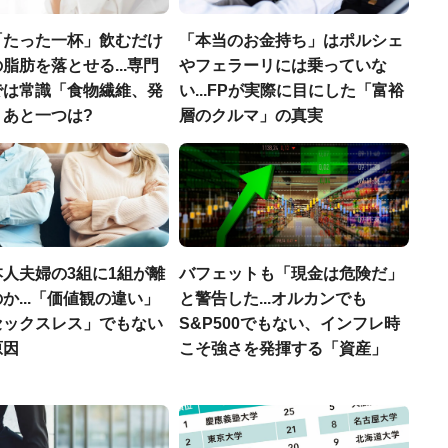
「たった一杯」飲むだけ
「本当のお金持ち」はポルシェ
脂肪を落とせる...専門
やフェラーリには乗っていな
では常識「食物繊維、発
い...FPが実際に目にした「富裕
」あと一つは?
層のクルマ」の真実
人夫婦の3組に1組が離
バフェットも「現金は危険だ」
か...「価値観の違い」
と警告した...オルカンでも
セックスレス」でもない
S&P500でもない、インフレ時
原因
こそ強さを発揮する「資産」