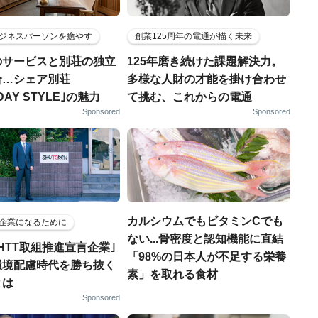
ジネスパーソンを癒やす
創業125周年の電通が描く未来
のサービスと別荘の独立
125年磨き続けた課題解決力。
合…シェア別荘
多様な人財の才能を掛け合わせ
DAY STYLE｣の魅力
て挑む、これからの電通
Sponsored
Sponsored
カルシウムでもビタミンCでも
企業になるために
ない...骨密度と認知機能に直結
HTT取組推進宣言企業｣
「98%の日本人が不足する栄養
環境配慮時代を勝ち抜く
素」を取れる食材
とは
Sponsored