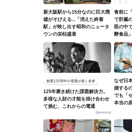
新大阪駅から15分なのに巨大廃
食前に
墟がそびえる...「消えた終着
で肝臓の
駅」が映し出す昭和のニュータ
医の中
ウンの栄枯盛衰
酵食品
なぜ日本
創業125周年の電通が描く未来
婚するの
125年磨き続けた課題解決力。
でも「
多様な人財の才能を掛け合わせ
本当の
て挑む、これからの電通
Sponsored