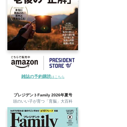
雑誌の予約購読
はこちら
プレジデントFamily 2026年夏号
頭のいい子が育つ「育脳」大百科