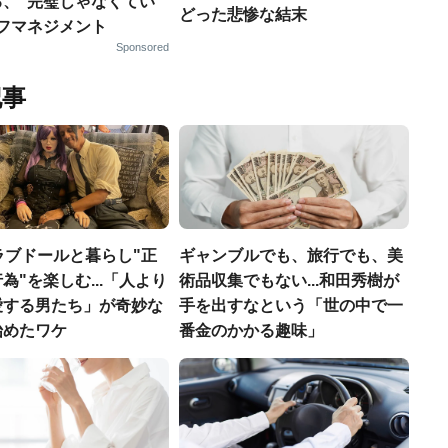
る、“完璧じゃなくてい
どった悲惨な結末
ルフマネジメント
Sponsored
記事
ラブドールと暮らし"正
ギャンブルでも、旅行でも、美
為"を楽しむ...「人より
術品収集でもない...和田秀樹が
愛する男たち」が奇妙な
手を出すなという「世の中で一
始めたワケ
番金のかかる趣味」