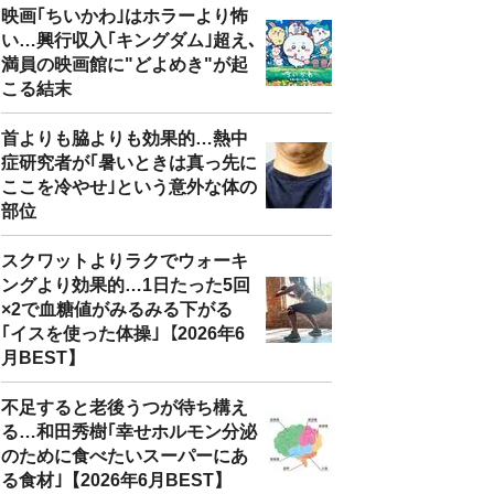
映画｢ちいかわ｣はホラーより怖
い…興行収入｢キングダム｣超え､
満員の映画館に"どよめき"が起
こる結末
首よりも脇よりも効果的…熱中
症研究者が｢暑いときは真っ先に
ここを冷やせ｣という意外な体の
部位
スクワットよりラクでウォーキ
ングより効果的…1日たった5回
×2で血糖値がみるみる下がる
｢イスを使った体操｣【2026年6
月BEST】
不足すると老後うつが待ち構え
る…和田秀樹｢幸せホルモン分泌
のために食べたいスーパーにあ
る食材｣【2026年6月BEST】