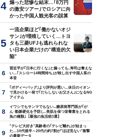
煽った悲惨な結末…｢8万円
の激安ツアー｣でロシアに向
かった中国人観光客の誤算
一流企業ほど｢働かないオジ
サン｣が増殖していく…トヨ
タも三菱UFJも逃れられな
い日本企業だけの"構造的欠
陥"
習近平が｢日本に行くな｣と煽っても､寿司は奪えな
い…｢スシロー14時間待ち｣が映し出す中国人客の
本音
｢ボディーバッグ｣より評判が悪い…休日のイオン
で見かける一発で｢だらしないお父さん｣になるNG
アイテム
イワシでもサンマでもない...糖尿病専門医が｢が
ん･動脈硬化を予防し､美肌を保つ栄養素をとれる
魚の種類｣【最強の魚活術3選】
"テレビ大好き"高齢者の｢テレビ離れ｣が始まっ
た…10代後半～20代の約7割が"ほぼ見ない"衝撃
の最新データ