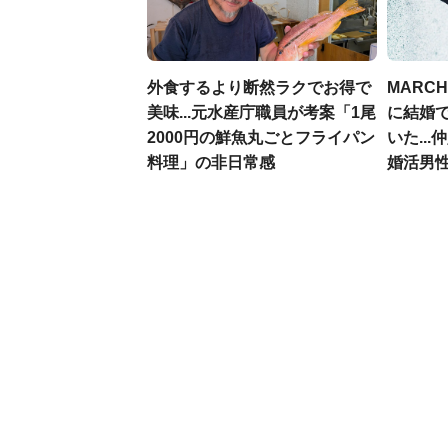
外食するより断然ラクでお得で
MARC
美味...元水産庁職員が考案「1尾
に結婚
2000円の鮮魚丸ごとフライパン
いた..
料理」の非日常感
婚活男性