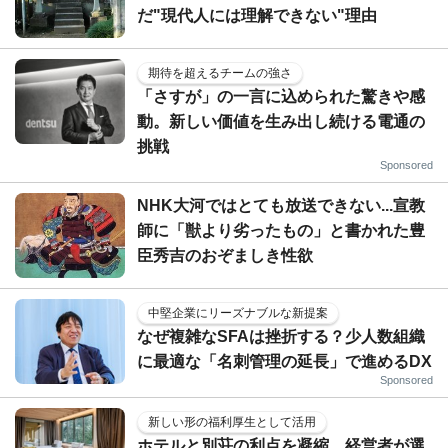
だ"現代人には理解できない"理由
期待を超えるチームの強さ
「さすが」の一言に込められた驚きや感
動。新しい価値を生み出し続ける電通の
挑戦
Sponsored
NHK大河ではとても放送できない...宣教
師に「獣より劣ったもの」と書かれた豊
臣秀吉のおぞましき性欲
中堅企業にリーズナブルな新提案
なぜ複雑なSFAは挫折する？少人数組織
に最適な「名刺管理の延長」で進めるDX
Sponsored
新しい形の福利厚生として活用
ホテルと別荘の利点を凝縮…経営者が選