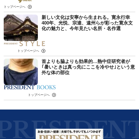
トップページへ
新しい文化は安寧から生まれる。寛永行幸
400年、光悦、宗達、遠州らが彩った寛永文
化の魅力と、今年見たい名所・名作選
トップページへ
首よりも脇よりも効果的…熱中症研究者が
｢暑いときは真っ先にここを冷やせ｣という意
外な体の部位
トップページへ