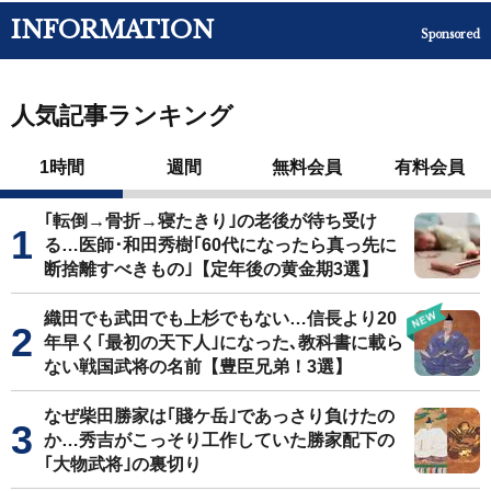
INFORMATION
Sponsored
人気記事ランキング
1時間
週間
無料会員
有料会員
｢転倒→骨折→寝たきり｣の老後が待ち受け
る…医師･和田秀樹｢60代になったら真っ先に
断捨離すべきもの｣【定年後の黄金期3選】
織田でも武田でも上杉でもない…信長より20
年早く｢最初の天下人｣になった､教科書に載ら
ない戦国武将の名前【豊臣兄弟！3選】
なぜ柴田勝家は｢賤ケ岳｣であっさり負けたの
か…秀吉がこっそり工作していた勝家配下の
｢大物武将｣の裏切り