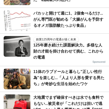
パカッと開けて週に1、2個食べるだけ...
がん専門医が勧める「大腸がんを予防す
るオメガ脂肪酸たっぷり食品」
創業125周年の電通が描く未来
125年磨き続けた課題解決力。多様な人
財の才能を掛け合わせて挑む、これから
の電通
Sponsored
11体のラブドールと暮らし"正しい性行
為"を楽しむ...「人より人形を愛する男た
ち」が奇妙な生活を始めたワケ
大地震でまず確保すべきは水でも食料で
もない...被災者が「これだけは担いで逃