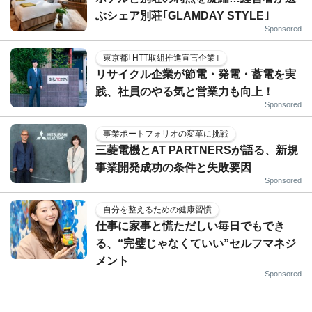
ぶシェア別荘｢GLAMDAY STYLE｣
Sponsored
東京都｢HTT取組推進宣言企業｣
リサイクル企業が節電・発電・蓄電を実
践、社員のやる気と営業力も向上！
Sponsored
事業ポートフォリオの変革に挑戦
三菱電機とAT PARTNERSが語る、新規
事業開発成功の条件と失敗要因
Sponsored
自分を整えるための健康習慣
仕事に家事と慌ただしい毎日でもでき
る、“完璧じゃなくていい”セルフマネジ
メント
Sponsored