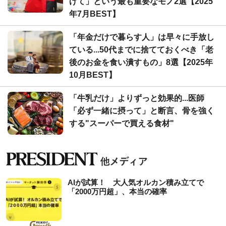
げて」という最も重要なモノ2選【2025
年7月BEST】
「年金だけで暮らす人」は早々に手放し
ている...50代までに捨てておくべき「老
後のお金を食い潰すもの」8選【2025年
10月BEST】
「牛乳だけ」よりずっと効果的...医師
「必ず一緒に摂って」と断言、骨を強く
する"スーパーで買える食材"
AIが試算！ 大人気オルカン積み立てで
「2000万円超」、本当の確率