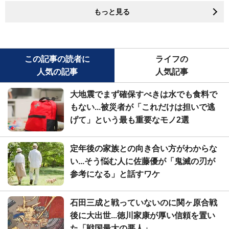
もっと見る
この記事の読者に
ライフの
人気の記事
人気記事
大地震でまず確保すべきは水でも食料で
もない...被災者が「これだけは担いで逃
げて」という最も重要なモノ2選
定年後の家族との向き合い方がわからな
い...そう悩む人に佐藤優が「鬼滅の刃が
参考になる」と話すワケ
石田三成と戦っていないのに関ヶ原合戦
後に大出世...徳川家康が厚い信頼を置い
た「戦国最大の悪人」