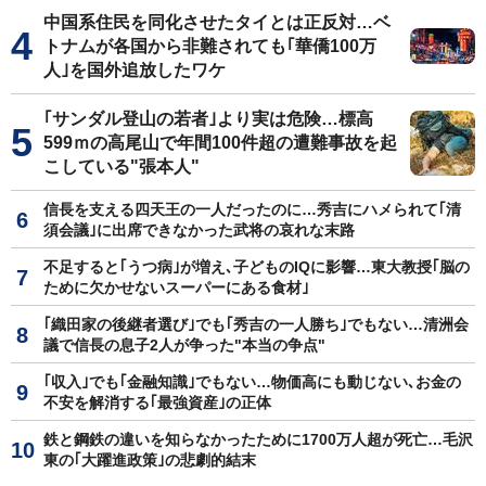
中国系住民を同化させたタイとは正反対…ベ
トナムが各国から非難されても｢華僑100万
人｣を国外追放したワケ
｢サンダル登山の若者｣より実は危険…標高
599ｍの高尾山で年間100件超の遭難事故を起
こしている"張本人"
信長を支える四天王の一人だったのに…秀吉にハメられて｢清
須会議｣に出席できなかった武将の哀れな末路
不足すると｢うつ病｣が増え､子どものIQに影響…東大教授｢脳の
ために欠かせないスーパーにある食材｣
｢織田家の後継者選び｣でも｢秀吉の一人勝ち｣でもない…清洲会
議で信長の息子2人が争った"本当の争点"
｢収入｣でも｢金融知識｣でもない…物価高にも動じない､お金の
不安を解消する｢最強資産｣の正体
鉄と鋼鉄の違いを知らなかったために1700万人超が死亡…毛沢
東の｢大躍進政策｣の悲劇的結末