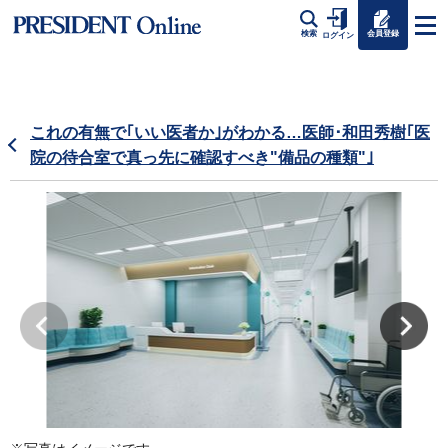
会員登録
検索
ログイン
これの有無で｢いい医者か｣がわかる…医師･和田秀樹｢医
院の待合室で真っ先に確認すべき"備品の種類"｣