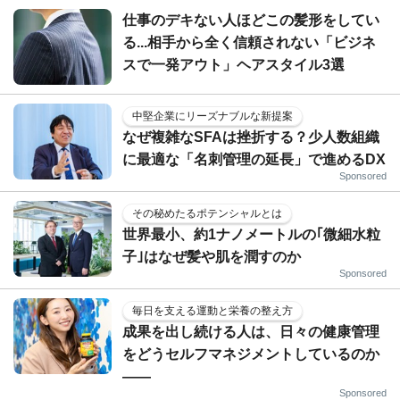
仕事のデキない人ほどこの髪形をしてい
る...相手から全く信頼されない「ビジネ
スで一発アウト」ヘアスタイル3選
中堅企業にリーズナブルな新提案
なぜ複雑なSFAは挫折する？少人数組織
に最適な「名刺管理の延長」で進めるDX
Sponsored
その秘めたるポテンシャルとは
世界最小、約1ナノメートルの｢微細水粒
子｣はなぜ髪や肌を潤すのか
Sponsored
毎日を支える運動と栄養の整え方
成果を出し続ける人は、日々の健康管理
をどうセルフマネジメントしているのか
——
Sponsored