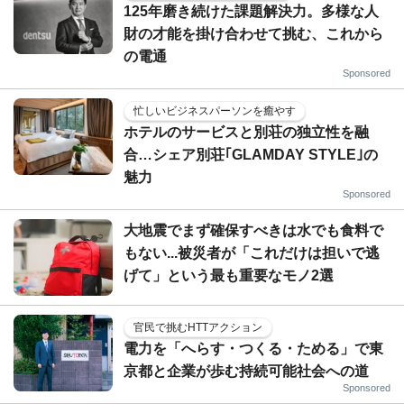
125年磨き続けた課題解決力。多様な人
財の才能を掛け合わせて挑む、これから
の電通
Sponsored
忙しいビジネスパーソンを癒やす
ホテルのサービスと別荘の独立性を融
合…シェア別荘｢GLAMDAY STYLE｣の
魅力
Sponsored
大地震でまず確保すべきは水でも食料で
もない...被災者が「これだけは担いで逃
げて」という最も重要なモノ2選
官民で挑むHTTアクション
電力を「へらす・つくる・ためる」で東
京都と企業が歩む持続可能社会への道
Sponsored