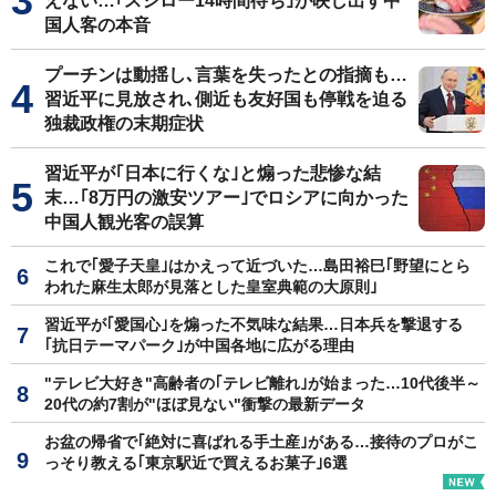
えない…｢スシロー14時間待ち｣が映し出す中
国人客の本音
プーチンは動揺し､言葉を失ったとの指摘も…
習近平に見放され､側近も友好国も停戦を迫る
独裁政権の末期症状
習近平が｢日本に行くな｣と煽った悲惨な結
末…｢8万円の激安ツアー｣でロシアに向かった
中国人観光客の誤算
これで｢愛子天皇｣はかえって近づいた…島田裕巳｢野望にとら
われた麻生太郎が見落とした皇室典範の大原則｣
習近平が｢愛国心｣を煽った不気味な結果…日本兵を撃退する
｢抗日テーマパーク｣が中国各地に広がる理由
"テレビ大好き"高齢者の｢テレビ離れ｣が始まった…10代後半～
20代の約7割が"ほぼ見ない"衝撃の最新データ
お盆の帰省で｢絶対に喜ばれる手土産｣がある…接待のプロがこ
っそり教える｢東京駅近で買えるお菓子｣6選