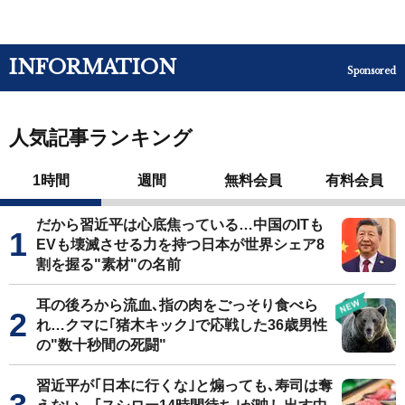
INFORMATION
Sponsored
人気記事ランキング
1時間
週間
無料会員
有料会員
だから習近平は心底焦っている…中国のITも
EVも壊滅させる力を持つ日本が世界シェア8
割を握る"素材"の名前
耳の後ろから流血､指の肉をごっそり食べら
れ…クマに｢猪木キック｣で応戦した36歳男性
の"数十秒間の死闘"
習近平が｢日本に行くな｣と煽っても､寿司は奪