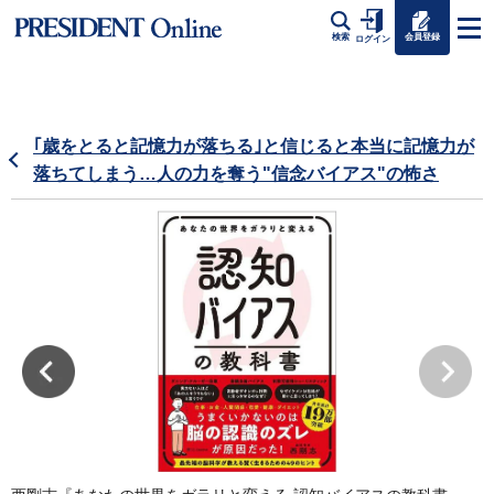
会員登録
検索
ログイン
｢歳をとると記憶力が落ちる｣と信じると本当に記憶力が
落ちてしまう…人の力を奪う"信念バイアス"の怖さ