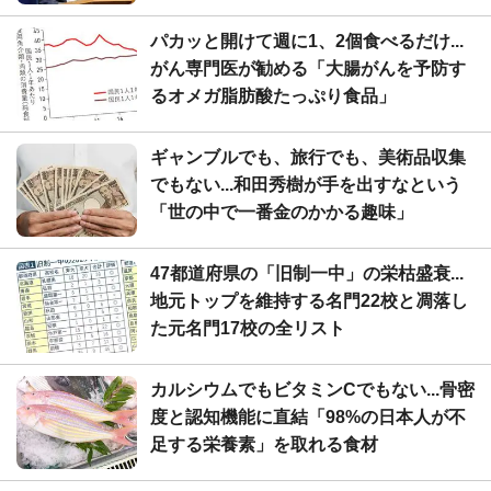
パカッと開けて週に1、2個食べるだけ...
がん専門医が勧める「大腸がんを予防す
るオメガ脂肪酸たっぷり食品」
ギャンブルでも、旅行でも、美術品収集
でもない...和田秀樹が手を出すなという
「世の中で一番金のかかる趣味」
47都道府県の「旧制一中」の栄枯盛衰...
地元トップを維持する名門22校と凋落し
た元名門17校の全リスト
カルシウムでもビタミンCでもない...骨密
度と認知機能に直結「98%の日本人が不
足する栄養素」を取れる食材