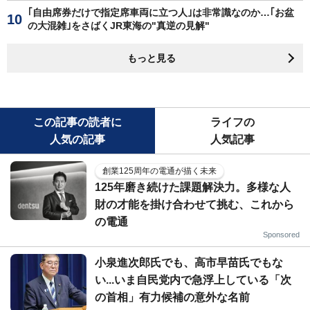
｢自由席券だけで指定席車両に立つ人｣は非常識なのか…｢お盆
の大混雑｣をさばくJR東海の"真逆の見解"
もっと見る
この記事の読者に
ライフの
人気の記事
人気記事
創業125周年の電通が描く未来
125年磨き続けた課題解決力。多様な人
財の才能を掛け合わせて挑む、これから
の電通
Sponsored
小泉進次郎氏でも、高市早苗氏でもな
い...いま自民党内で急浮上している「次
の首相」有力候補の意外な名前