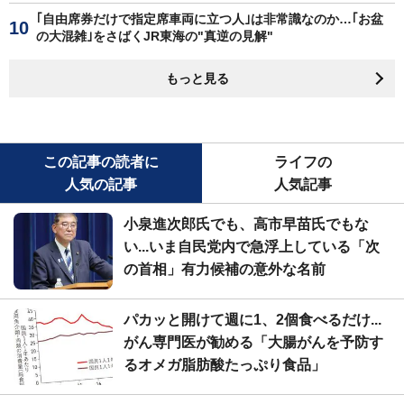
｢自由席券だけで指定席車両に立つ人｣は非常識なのか…｢お盆
の大混雑｣をさばくJR東海の"真逆の見解"
もっと見る
この記事の読者に
ライフの
人気の記事
人気記事
小泉進次郎氏でも、高市早苗氏でもな
い...いま自民党内で急浮上している「次
の首相」有力候補の意外な名前
パカッと開けて週に1、2個食べるだけ...
がん専門医が勧める「大腸がんを予防す
るオメガ脂肪酸たっぷり食品」