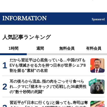
INFORMATION
Sponsored
人気記事ランキング
1時間
週間
無料会員
有料会員
だから習近平は心底焦っている…中国のITも
EVも壊滅させる力を持つ日本が世界シェア8
割を握る"素材"の名前
耳の後ろから流血､指の肉をごっそり食べら
れ…クマに｢猪木キック｣で応戦した36歳男性
の"数十秒間の死闘"
習近平が｢日本に行くな｣と煽っても､寿司は奪