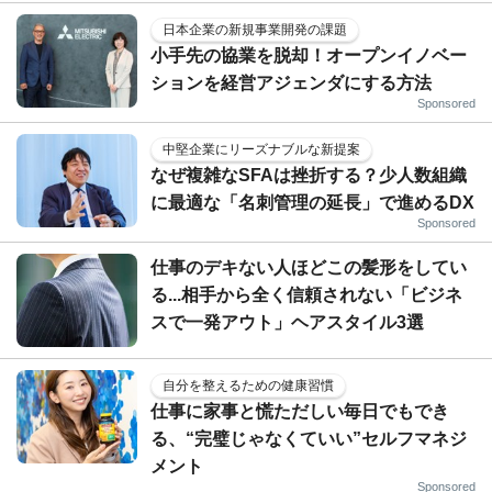
日本企業の新規事業開発の課題
小手先の協業を脱却！オープンイノベー
ションを経営アジェンダにする方法
Sponsored
中堅企業にリーズナブルな新提案
なぜ複雑なSFAは挫折する？少人数組織
に最適な「名刺管理の延長」で進めるDX
Sponsored
仕事のデキない人ほどこの髪形をしてい
る...相手から全く信頼されない「ビジネ
スで一発アウト」ヘアスタイル3選
自分を整えるための健康習慣
仕事に家事と慌ただしい毎日でもでき
る、“完璧じゃなくていい”セルフマネジ
メント
Sponsored