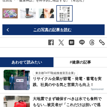
生田哲『「健康神話」を科学的に検証する』（草思社）
この写真の記事を読む
あわせて読みたい
#健康の記事
東京都｢HTT取組推進宣言企業｣
リサイクル企業が節電・発電・蓄電を実
践、社員のやる気と営業力も向上！
Sponsored
大地震でまず確保すべきは水でも食料で
もない...被災者が「これだけは担いで逃