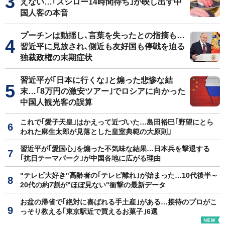
えない…｢スシロー14時間待ち｣が映し出す中
国人客の本音
プーチンは動揺し､言葉を失ったとの指摘も…
習近平に見放され､側近も友好国も停戦を迫る
独裁政権の末期症状
習近平が｢日本に行くな｣と煽った悲惨な結
末…｢8万円の激安ツアー｣でロシアに向かった
中国人観光客の誤算
これで｢愛子天皇｣はかえって近づいた…島田裕巳｢野望にとら
われた麻生太郎が見落とした皇室典範の大原則｣
習近平が｢愛国心｣を煽った不気味な結果…日本兵を撃退する
｢抗日テーマパーク｣が中国各地に広がる理由
"テレビ大好き"高齢者の｢テレビ離れ｣が始まった…10代後半～
20代の約7割が"ほぼ見ない"衝撃の最新データ
お盆の帰省で｢絶対に喜ばれる手土産｣がある…接待のプロがこ
っそり教える｢東京駅近で買えるお菓子｣6選