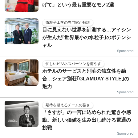
げて」という最も重要なモノ2選
微粒子工学の専門家が解説
目に見えない世界を計測する…アイシン
が生んだ｢世界最小の水粒子｣のポテンシ
ャル
Sponsored
忙しいビジネスパーソンを癒やす
ホテルのサービスと別荘の独立性を融
合…シェア別荘｢GLAMDAY STYLE｣の
魅力
Sponsored
期待を超えるチームの強さ
「さすが」の一言に込められた驚きや感
動。新しい価値を生み出し続ける電通の
挑戦
Sponsored