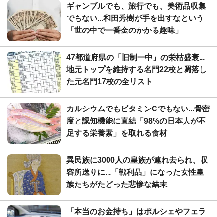
ギャンブルでも、旅行でも、美術品収集
でもない...和田秀樹が手を出すなという
「世の中で一番金のかかる趣味」
47都道府県の「旧制一中」の栄枯盛衰...
地元トップを維持する名門22校と凋落し
た元名門17校の全リスト
カルシウムでもビタミンCでもない...骨密
度と認知機能に直結「98%の日本人が不
足する栄養素」を取れる食材
異民族に3000人の皇族が連れ去られ、収
容所送りに...「戦利品」になった女性皇
族たちがたどった悲惨な結末
「本当のお金持ち」はポルシェやフェラ