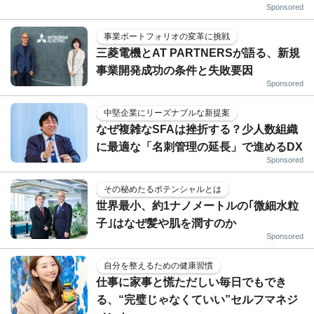
Sponsored
事業ポートフォリオの変革に挑戦
三菱電機とAT PARTNERSが語る、新規
事業開発成功の条件と失敗要因
Sponsored
中堅企業にリーズナブルな新提案
なぜ複雑なSFAは挫折する？少人数組織
に最適な「名刺管理の延長」で進めるDX
Sponsored
その秘めたるポテンシャルとは
世界最小、約1ナノメートルの｢微細水粒
子｣はなぜ髪や肌を潤すのか
Sponsored
自分を整えるための健康習慣
仕事に家事と慌ただしい毎日でもでき
る、“完璧じゃなくていい”セルフマネジ