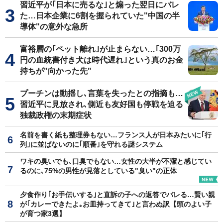
習近平が｢日本に売るな｣と煽った翌日にバレ
た…日本企業に6割を握られていた"中国の半
導体"の意外な急所
富裕層の｢ペット離れ｣が止まらない…｢300万
円の血統書付き犬は時代遅れ｣という真のお金
持ちが"向かった先"
プーチンは動揺し､言葉を失ったとの指摘も…
習近平に見放され､側近も友好国も停戦を迫る
独裁政権の末期症状
名前を書く紙も整理券もない…フランス人が日本みたいに｢行
列｣に並ばないのに｢順番｣を守れる謎システム
ワキの臭いでも､口臭でもない…女性の大半が不潔と感じてい
るのに､75%の男性が見落としている"臭い"の正体
夕食作り｢お手伝いする｣と直訴の子への返答でバレる…賢い親
が｢カレーできたよ｡お皿持ってきて｣と言わぬ訳【頭のよい子
が育つ家3選】