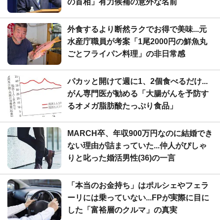
の首相」有力候補の意外な名前
外食するより断然ラクでお得で美味...元
水産庁職員が考案「1尾2000円の鮮魚丸
ごとフライパン料理」の非日常感
パカッと開けて週に1、2個食べるだけ...
がん専門医が勧める「大腸がんを予防す
るオメガ脂肪酸たっぷり食品」
MARCH卒、年収900万円なのに結婚でき
ない理由が詰まっていた...仲人がぴしゃ
りと叱った婚活男性(36)の一言
「本当のお金持ち」はポルシェやフェラ
ーリには乗っていない...FPが実際に目に
した「富裕層のクルマ」の真実