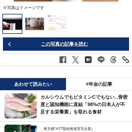
※写真はイメージです
この写真の記事を読む
あわせて読みたい
#年金の記事
カルシウムでもビタミンCでもない...骨密
度と認知機能に直結「98%の日本人が不
足する栄養素」を取れる食材
東京都｢HTT取組推進宣言企業｣